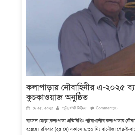
কলাপাড়ায় নৌবাহিনীর এ-২০২৫ ব্য
কুচকাওয়াজ অনুষ্ঠিত
Posted
Author
মে ২৫, ২০২৫
পটুয়াখালী টাইমস
Comment(০)
on
রাসেল মোল্লা,কলাপাড়া প্রতিনিধিঃ পটুয়াখালীর কলাপাড়ায় ন
হয়েছে। রবিবার (২৫ মে) সকালে ৯.৩০ মিঃ বানৌজা শের-ই-বাংলা 