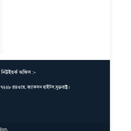
নিউইয়র্ক অফিস :-
৭২২৮ ব্রডওয়ে, জ্যাকসন হাইটস,যুক্তরাষ্ট্র।
tion
.