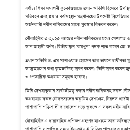
বর্ণাঢ্য শিক্ষা সমাপনী কুচকাওয়াজে প্রধান অতিথি হিসেবে উপ
পরিবহন এবং শ্রম ও কর্মসংস্থান মন্ত্রণালয়ের উপদেষ্টা ব্রিগে
অর্জনকারী নবীন নাবিকদের মাঝে পুরস্কার বিতরণ করেন।
নৌবাহিনীর এ-২০২৫ ব্যাচের নবীন নাবিকদের মধ্যে পেশাগত ও 
আল মাহাদী অর্ণব। দ্বিতীয় স্থান ‘কমখুল’ পদক লাভ করেন মো.
প্রধান অতিথি ড. এম সাখাওয়াত হোসেন তার ভাষণে স্বাধীনতা যু
আত্মত্যাগের কথা কৃতজ্ঞচিত্তে স্মরণ করেন। তিনি স্মরণ করেন 
ও গণতান্ত্রিক অগ্রযাত্রা সমুন্নত হয়েছে।
তিনি দেশমাতৃকার সার্বভৌমত্ব রক্ষায় নবীন নাবিকসহ সকল নৌসদস
অগ্রযাত্রায় সকল নৌসদস্যদের অকৃত্রিম দেশপ্রেম, নিরলস প্রচেষ
পাশাপাশি শক্তিশালী বাংলাদেশ গড়ে তুলতে এ সকল নবীন নাবি
নৌবাহিনীর এ ধারাবাহিক প্রশিক্ষণ গ্রহণের মাধ্যমে তারা ভবিষ
পাশাপাশি সাম্প্রতিক সময়ে ইন-এইড-টু সিভিল পাওয়ার এর আও