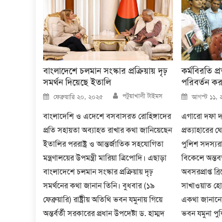
বাংলাদেশে চলমান সংস্কার প্রক্রিয়ায় দৃঢ়
কর্মবিরতি প্
সমর্থন দিয়েছে ইতালি
পরিবর্তন ক
Author
Posted
Posted
পটুয়াখালী টাইমস
ফেব্রুয়ারি ২০, ২০২৫
আগস্ট ১১, 
on
on
বাংলাদেশি ও এদেশে বসবাসরত রোহিঙ্গাদের
এগারো দফা দা
প্রতি সহায়তা অব্যাহত রাখার কথা জানিয়েছেন
প্রত্যাহারের
ইতালির পররাষ্ট্র ও আন্তর্জাতিক সহযোগিতা
পুলিশ সদস্যর
মন্ত্রণালয়ের উপমন্ত্রী মারিয়া ত্রিপোদি। এছাড়া
বিকেলে অন্তবর্ত
বাংলাদেশে চলমান সংস্কার প্রক্রিয়ায় দৃঢ়
অবসরপ্রাপ্ত ব
সমর্থনের কথা জানান তিনি। বুধবার (১৯
সাখাওয়াত হো
ফেব্রুয়ারি) রাষ্ট্রীয় অতিথি ভবন যমুনায় গিয়ে
একথা জানানো 
অন্তর্বর্তী সরকারের প্রধান উপদেষ্টা ড. হাম্মদ
ভবন যমুনা পুলি