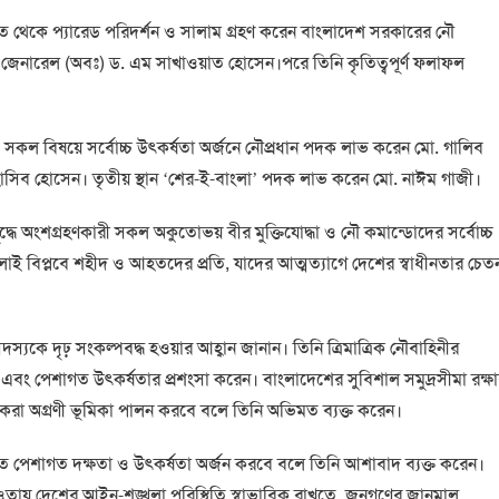
স্থিত থেকে প্যারেড পরিদর্শন ও সালাম গ্রহণ করেন বাংলাদেশ সরকারের নৌ
ডিয়ার জেনারেল (অবঃ) ড. এম সাখাওয়াত হোসেন।পরে তিনি কৃতিত্বপূর্ণ ফলাফল
সকল বিষয়ে সর্বোচ্চ উৎকর্ষতা অর্জনে নৌপ্রধান পদক লাভ করেন মো. গালিব
 হাসিব হোসেন। তৃতীয় স্থান ‘শের-ই-বাংলা’ পদক লাভ করেন মো. নাঈম গাজী।
দ্ধে অংশগ্রহণকারী সকল অকুতোভয় বীর মুক্তিযোদ্ধা ও নৌ কমান্ডোদের সর্বোচ্চ
জুলাই বিপ্লবে শহীদ ও আহতদের প্রতি, যাদের আত্মত্যাগে দেশের স্বাধীনতার চেত
্যকে দৃঢ় সংকল্পবদ্ধ হওয়ার আহ্বান জানান। তিনি ত্রিমাত্রিক নৌবাহিনীর
্টা এবং পেশাগত উৎকর্ষতার প্রশংসা করেন। বাংলাদেশের সুবিশাল সমুদ্রসীমা রক্ষ
করা অগ্রণী ভূমিকা পালন করবে বলে তিনি অভিমত ব্যক্ত করেন।
্যতে পেশাগত দক্ষতা ও উৎকর্ষতা অর্জন করবে বলে তিনি আশাবাদ ব্যক্ত করেন।
তায় দেশের আইন-শৃঙ্খলা পরিস্থিতি স্বাভাবিক রাখতে, জনগণের জানমাল,