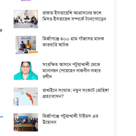
রাফায় ইসরায়েলি আগ্রাসনের ফলে
মিসর-ইসরায়েল সম্পর্কে টানাপোড়েন
িক
মির্জাগঞ্জে ৪০০ গ্রাম গাঁজাসহ মাদক
কারবারি আটক
সংরক্ষিত আসনে পটুয়াখালী থেকে
মনোনয়ন পেয়েছেন নাজনীন নাহার
রশীদ
রাখাইনে সংঘাত: নতুন সংকটে রোহিঙ্গা
প্রত্যাবাসন?
মির্জাগঞ্জে পটুয়াখালী টাইমস এর
উদ্বোধন