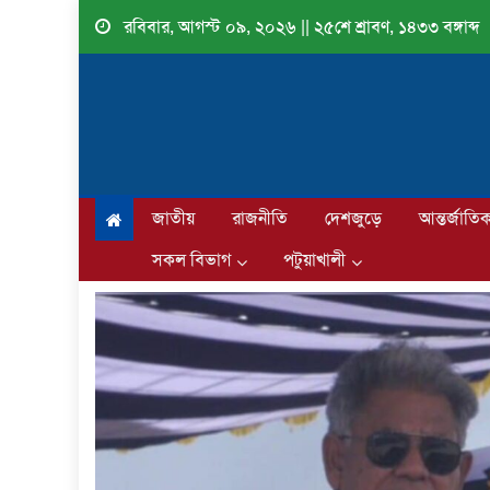
Skip
রবিবার, আগস্ট ০৯, ২০২৬ || ২৫শে শ্রাবণ, ১৪৩৩ বঙ্গাব্দ
to
content
জাতীয়
রাজনীতি
দেশজুড়ে
আন্তর্জাতি
সকল বিভাগ
পটুয়াখালী