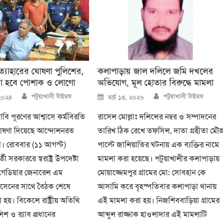
রত্যাহারের ঘোষণা পুলিশের,
কলাপাড়ায় জাল দলিলে জমি দখলের
রা হবে পোশাক ও লোগো
অভিযোগ, মূল হোতার বিরুদ্ধে মামলা
Author
Author
Posted
পটুয়াখালী টাইমস
পটুয়াখালী টাইমস
২০২৪
মার্চ ১৩, ২০২৬
on
বি পূরণের আশ্বাসে কর্মবিরতি
রাসেল মোল্লাঃ দলিলের নম্বর ও সম্পাদনের
 ঘোষণা দিয়েছে আন্দোলনরত
তারিখ ঠিক রেখে তফসিল, দাতা গ্রহীতা মৌ
া। রোববার (১১ আগস্ট)
পাল্টে জালিয়াতির ঘটনায় এক ব্যক্তির নামে
ী সরকাররে স্বরাষ্ট্র উপদেষ্টা
মামলা করা হয়েছে। পটুয়াখালীর কলাপাড়ায়
্রিগেডিয়ার জেনারেল এম
মোয়াজ্জেমপুর গ্রামের মো: সোবহান কে
সেনের সাথে বৈঠক শেষে
আসামি করে বৃহস্পতিবার কলাপাড়া থানায়
হয়। বিকেলে রাষ্ট্রীয় অতিথি
এই মামলা করা হয়। নিজশিববাড়িয়া গ্রামের
শ ও র‍্যাব প্রধানের
আব্দুল রাজ্জাক হাওলাদার এই মামলাটি