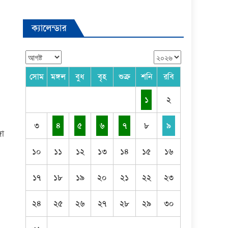
ক্যালেন্ডার
সোম
মঙ্গল
বুধ
বৃহ
শুক্র
শনি
রবি
১
২
৩
৪
৫
৬
৭
৮
৯
জা
১০
১১
১২
১৩
১৪
১৫
১৬
১৭
১৮
১৯
২০
২১
২২
২৩
২৪
২৫
২৬
২৭
২৮
২৯
৩০