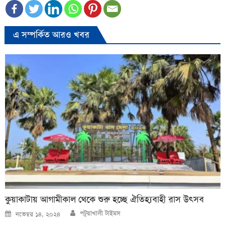
এ সম্পর্কিত আরও খবর
কুয়াকাটায় আগামীকাল থেকে শুরু হচ্ছে ঐতিহ্যবাহী রাস উৎসব
Author
Posted
পটুয়াখালী টাইমস
নভেম্বর ১৪, ২০২৪
on