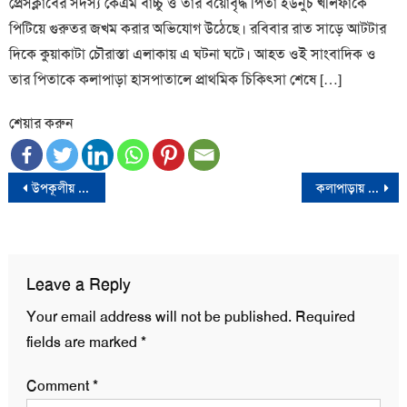
প্রেসক্লাবের সদস্য কেএম বাচ্চু ও তার বয়োবৃদ্ধ পিতা ইউনুচ খলিফাকে
পিটিয়ে গুরুতর জখম করার অভিযোগ উঠেছে। রবিবার রাত সাড়ে আটটার
দিকে কুয়াকাটা চৌরাস্তা এলাকায় এ ঘটনা ঘটে। আহত ওই সাংবাদিক ও
তার পিতাকে কলাপাড়া হাসপাতালে প্রাথমিক চিকিৎসা শেষে […]
শেয়ার করুন
Post
উপকূলীয় পরিবেশ ও প্রতিবেশ রক্ষায় বেশি বেশি গাছ লাগানোর জন্য সাধারণ মানুষের অংশগ্রহণ নিশ্চিত করতে হবেঃ ভারপ্রাপ্ত ইউএনও ইয়াসীন সাদেক
কলাপাড়ায় স্ত্রীর সাথে অভিমান করে যুবকের আত্মহত্যা
navigation
Leave a Reply
Your email address will not be published.
Required
fields are marked
*
Comment
*