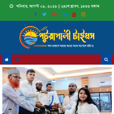
Skip
শনিবার, আগস্ট ০৮, ২০২৬ || ২৪শে শ্রাবণ, ১৪৩৩ বঙ্গাব্দ
to
content