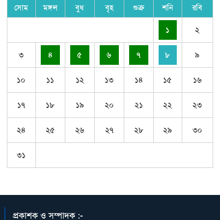
সোম
মঙ্গল
বুধ
বৃহ
শুক্র
শনি
রবি
১
২
৩
৪
৫
৬
৭
৮
৯
১০
১১
১২
১৩
১৪
১৫
১৬
১৭
১৮
১৯
২০
২১
২২
২৩
২৪
২৫
২৬
২৭
২৮
২৯
৩০
৩১
প্রকাশক ও সম্পাদক :-