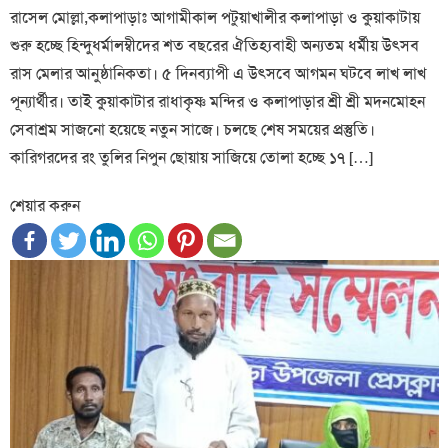
রাসেল মোল্লা,কলাপাড়াঃ আগামীকাল পটুয়াখালীর কলাপাড়া ও কুয়াকাটায়
শুরু হচ্ছে হিন্দুধর্মালম্বীদের শত বছরের ঐতিহ্যবাহী অন্যতম ধর্মীয় উৎসব
রাস মেলার আনুষ্ঠানিকতা। ৫ দিনব্যাপী এ উৎসবে আগমন ঘটবে লাখ লাখ
পূন্যার্থীর। তাই কুয়াকাটার রাধাকৃষ্ণ মন্দির ও কলাপাড়ার শ্রী শ্রী মদনমোহন
সেবাশ্রম সাজনো হয়েছে নতুন সাজে। চলছে শেষ সময়ের প্রস্তুতি।
কারিগরদের রং তুলির নিপুন ছোয়ায় সাজিয়ে তোলা হচ্ছে ১৭ […]
শেয়ার করুন