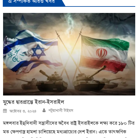
এ সম্পর্কিত আরও খবর
যুদ্ধের দ্বারপ্রান্তে ইরান-ইসরাইল
Author
Posted
পটুয়াখালী টাইমস
অক্টোবর ৩, ২০২৪
on
মঙ্গলবার ইহুদিবাদী সন্ত্রাসীদের অবৈধ রাষ্ট্র ইসরাইলকে লক্ষ্য করে ১৮০ টির
মত ক্ষেপণাস্ত্র হামলা চালিয়েছে মধ্যপ্রাচ্যের দেশ ইরান। এতে তাৎক্ষণিক