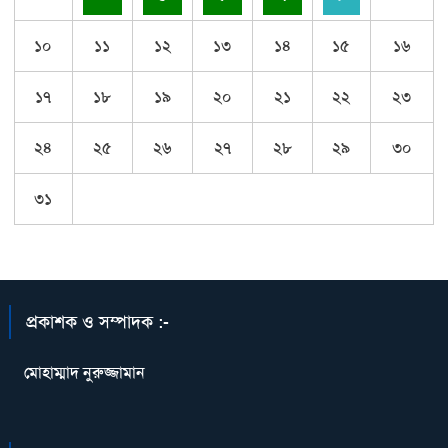
১০
১১
১২
১৩
১৪
১৫
১৬
১৭
১৮
১৯
২০
২১
২২
২৩
২৪
২৫
২৬
২৭
২৮
২৯
৩০
৩১
প্রকাশক ও সম্পাদক :-
মোহাম্মাদ নুরুজ্জামান