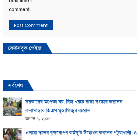
next time I
comment.
ফেইসবুক পেইজ
সর্বশেষ
সরকারের অপেক্ষা নয়, নিজ খরচে রাস্তা সংস্কার করলেন
কলাপাড়ার জিএস মুস্তাফিজুর রহমান
আগস্ট ৭, ২০২৬
ওলামা দলের বৃক্ষরোপণ কর্মসূচি উদ্বোধন করলেন পটুয়াখালী -৪