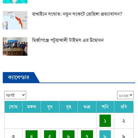
রাখাইনে সংঘাত: নতুন সংকটে রোহিঙ্গা প্রত্যাবাসন?
মির্জাগঞ্জে পটুয়াখালী টাইমস এর উদ্বোধন
ক্যালেন্ডার
সোম
মঙ্গল
বুধ
বৃহ
শুক্র
শনি
রবি
১
২
৩
৪
৫
৬
৭
৮
৯