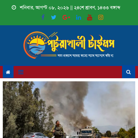
Skip
শনিবার, আগস্ট ০৮, ২০২৬ || ২৪শে শ্রাবণ, ১৪৩৩ বঙ্গাব্দ
to
content