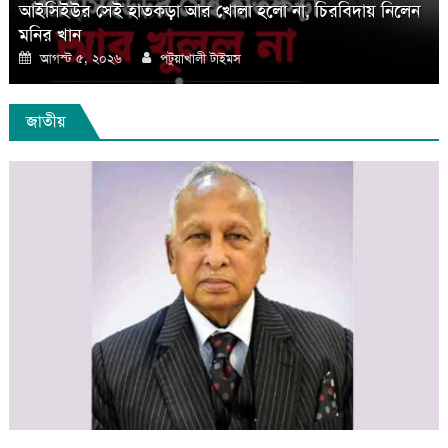
আইসিইউর সেই হাতকড়া আর খোলা হলো না, চিরবিদায় নিলেন
মনির খান
Posted
Author
আগস্ট ৫, ২০২৬
পটুয়াখালী টাইমস
on
জাতীয়