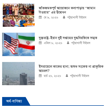
জাঁকজমকপূর্ণ আয়োজনে কলাপাড়ায় “জামান
টাওয়ার” এর উদ্বোধন
Posted
Author
মে ৯, ২০২৬
পটুয়াখালী টাইমস
on
যুক্তরাষ্ট্র–ইরান দুই সপ্তাহের যুদ্ধবিরতিতে সম্মত
Posted
Author
এপ্রিল ৮, ২০২৬
পটুয়াখালী টাইমস
on
ইসরায়েলে কাকের হানা; অশুভ সংকেত না প্রাকৃতিক
আচরণ?
Posted
Author
মার্চ ২৬, ২০২৬
পটুয়াখালী টাইমস
on
অর্থ-বাণিজ্য