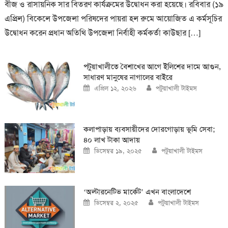
বীজ ও রাসায়নিক সার বিতরণ কার্যক্রমের উদ্বোধন করা হয়েছে। রবিবার (১৯
এপ্রিল) বিকেলে উপজেলা পরিষদের পায়রা হল রুমে আয়োজিত এ কর্মসূচির
উদ্বোধন করেন প্রধান অতিথি উপজেলা নির্বাহী কর্মকর্তা কাউছার […]
পটুয়াখালীতে বৈশাখের আগে ইলিশের দামে আগুন,
সাধারণ মানুষের নাগালের বাইরে
Posted
Author
এপ্রিল ১২, ২০২৬
পটুয়াখালী টাইমস
on
কলাপাড়ায় ব্যবসায়ীদের দোরগোড়ায় ভূমি সেবা;
৪০ লাখ টাকা আদায়
Posted
Author
ডিসেম্বর ১৯, ২০২৫
পটুয়াখালী টাইমস
on
‘অল্টারনেটিভ মার্কেট’ এখন বাংলাদেশে
Posted
Author
ডিসেম্বর ২, ২০২৫
পটুয়াখালী টাইমস
on