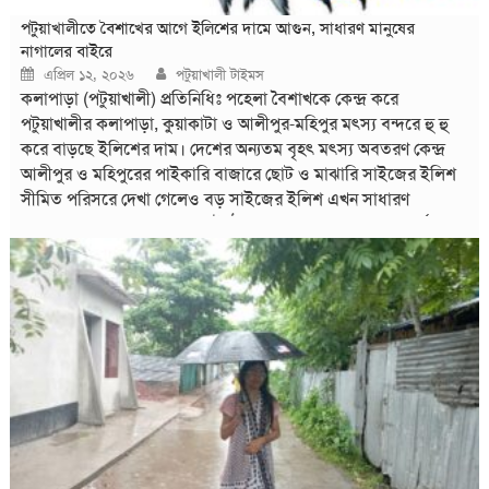
পটুয়াখালীতে বৈশাখের আগে ইলিশের দামে আগুন, সাধারণ মানুষের
নাগালের বাইরে
Posted
Author
এপ্রিল ১২, ২০২৬
পটুয়াখালী টাইমস
on
কলাপাড়া (পটুয়াখালী) প্রতিনিধিঃ পহেলা বৈশাখকে কেন্দ্র করে
পটুয়াখালীর কলাপাড়া, কুয়াকাটা ও আলীপুর-মহিপুর মৎস্য বন্দরে হু হু
করে বাড়ছে ইলিশের দাম। দেশের অন্যতম বৃহৎ মৎস্য অবতরণ কেন্দ্র
আলীপুর ও মহিপুরের পাইকারি বাজারে ছোট ও মাঝারি সাইজের ইলিশ
সীমিত পরিসরে দেখা গেলেও বড় সাইজের ইলিশ এখন সাধারণ
ক্রেতাদের কাছে ‘দুষ্প্রাপ্য’ হয়ে উঠেছে। বাজার ঘুরে দেখা যায়, বর্তমানে
৯০০ থেকে ১১০০ গ্রামের ইলিশ প্রতি মণ বিক্রি হচ্ছে ১ লাখ ১০ হাজার
থেকে ১ লাখ ২০ হাজার টাকা দরে। এছাড়া ৭০০-৮০০ গ্রামের ইলিশ ৮০
থেকে ৯০ হাজার টাকা, ৪০০-৬০০ গ্রামের ইলিশ ৬০ থেকে ৭০ হাজার
টাকা এবং ছোট সাইজের জাটকা ইলিশ ৩০ থেকে ৩৫ হাজার