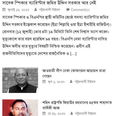
সাবেক স্পিকার ব্যারিস্টার জমির উদ্দিন সরকার আর নেই
Posted
Author
জুলাই ১২, ২০২৬
পটুয়াখালী টাইমস
Comment(০)
on
সাবেক স্পিকার ও বিএনপির স্থায়ী কমিটির জ্যেষ্ঠ সদস্য ব্যারিস্টার জমির
উদ্দিন সরকার ইন্তেকাল করেছেন (ইন্না লিল্লাহি ওয়া ইন্না ইলাইহি রাজিউন)।
রোববার (১২ জুলাই) ভোর ৪টা ১৯ মিনিটে তিনি শেষ নিশ্বাস ত্যাগ করেন।
মৃত্যুকালে তার বয়স হয়েছিল ৯৪ বছর। বিএনপি নেতা ব্যারিস্টার নাসির
উদ্দিন অসীম তার মৃত্যুর বিষয়টি নিশ্চিত করেছেন। প্রবীণ এই
রাজনীতিবিদের মৃত্যুতে দেশের রাজনৈতিক ও […]
আওয়ামী লীগ নেতা তোফায়েল আহমেদ মারা
গেছেন
Posted
Author
জুন ১, ২০২৬
পটুয়াখালী টাইমস
on
শহিদ রাষ্ট্রপতি জিয়াউর রহমানের ৪৫তম শাহাদাত
বার্ষিকী আজ
Posted
Author
মে ৩১, ২০২৬
পটুয়াখালী টাইমস
on