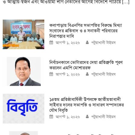
ও আত্মীয়-স্বজন এবং আওয়ামী লীগ নেতাদের আগেই বিদেশে পাঠিয়ে […]
কলাপাড়ায় বিএনপির সভাপতির বিরুদ্ধে মিথ্যা
সংবাদের প্রতিবাদ ও ৪ সনাতনী পরিবারের
নিরাপত্তার দাবি
Posted
Author
আগস্ট ১, ২০২৬
পটুয়াখালী টাইমস
on
নির্বাচনকালে ভোটারদের দেয়া প্রতিশ্রুতি পূরণ
করলেন এমপি মোশাররফ
Posted
Author
আগস্ট ১, ২০২৬
পটুয়াখালী টাইমস
on
১৪তম প্রতিষ্ঠাবার্ষিকী উপলক্ষে জাতীয়তাবাদী
সাইবার দলের সভাপতি ও সাধারণ সম্পাদকের
যৌথ বিবৃতি
Posted
Author
আগস্ট ১, ২০২৬
পটুয়াখালী টাইমস
on