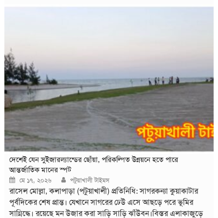
পুডিং ও জেলি কারখানার সন্ধান পাওয়া যায়। অভিযানকালে দেখা যায়,
কারখানাটিতে ফ্রুট পুডিংসহ প্রায় সাত ধরনের খাদ্যপণ্য অত্যন্ত অস্বাস্থ্যকর
পরিবেশে উৎপাদন করা হচ্ছিল। এছাড়া প্রতিষ্ঠানটির কোনো বৈধ
কাগজপত্র বা লাইসেন্স না থাকায় আইনগত ব্যবস্থা গ্রহণ করা হয়। দুই
ঘন্টা বেবি অভিযান পরিচালনা করেন কলাপাড়া
দেশেই যেন সুইজারল্যান্ডের ছোঁয়া, পরিকল্পিত উন্নয়নে হতে পারে
আন্তর্জাতিক মানের স্পট
Posted
Author
মে ১৭, ২০২৬
পটুয়াখালী টাইমস
on
রাসেল মোল্লা, কলাপাড়া (পটুয়াখালী) প্রতিনিধি: সাগরকন্যা কুয়াকাটার
পূর্বদিকের শেষ প্রান্ত। যেখানে সাগরের ঢেউ এসে আছড়ে পরে ভূমির
সান্নিদ্ধে। রয়েছে মন উজার করা সাড়ি সাড়ি ঝাঁউবন।বিস্তর এলাকাজুড়ে