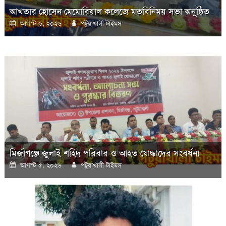
আখতার হোসেন মেমোরিয়াল কলেজে মতবিনিময় সভা অনুষ্ঠিত
Posted
Author
আগস্ট ৬, ২০২৬
পটুয়াখালী টাইমস
on
মির্জাগঞ্জে জুলাই শহিদ পরিবার ও আহত যোদ্ধাদের সংবর্ধনা
Posted
Author
আগস্ট ৫, ২০২৬
পটুয়াখালী টাইমস
on