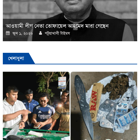
আওয়ামী লীগ নেতা তোফায়েল আহমেদ মারা গেছেন
Posted
Author
জুন ১, ২০২৬
পটুয়াখালী টাইমস
on
খেলাধুলা