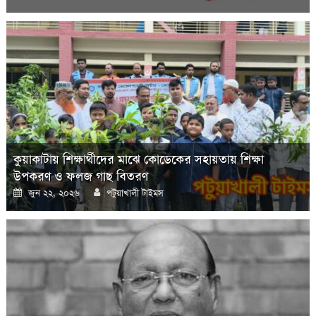
on
কুয়াকাটায় শিক্ষার্থীদের মাঝে কোডেকের সহায়তায় শিক্ষা
উপকরণ ও ফলজ গাছ বিতরণ
Posted
Author
জুন ২২, ২০২৬
পটুয়াখালী টাইমস
on