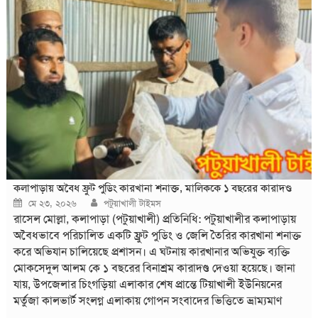
কক্ষ ফাঁকা পড়ে রয়েছে। ঈদ মৌসুমকে ঘিরে যেসব ব্যবসায়ী বড় ধরনের
প্রস্তুতি নিয়েছিলেন, তাদের অনেকেই এখন লোকসানের শঙ্কা
কলাপাড়ায় অবৈধ ফ্রুট পুডিং কারখানা শনাক্ত, মালিককে ১ বছরের কারাদণ্ড
Posted
Author
মে ২৩, ২০২৬
পটুয়াখালী টাইমস
on
রাসেল মোল্লা, কলাপাড়া (পটুয়াখালী) প্রতিনিধি: পটুয়াখালীর কলাপাড়ায়
অবৈধভাবে পরিচালিত একটি ফ্রুট পুডিং ও জেলি তৈরির কারখানা শনাক্ত
করে অভিযান চালিয়েছে প্রশাসন। এ ঘটনায় কারখানার অভিযুক্ত ব্যক্তি
মোকসেদুল আলম কে ১ বছরের বিনাশ্রম কারাদণ্ড দেওয়া হয়েছে। জানা
যায়, উপজেলার চিংগড়িয়া এলাকার শেষ প্রান্তে টিয়াখালী ইউনিয়নের
মর্তুজা কালভার্ট সংলগ্ন এলাকায় গোপন সংবাদের ভিত্তিতে ভ্রাম্যমাণ
আদালতের অভিযান পরিচালনা করা হয়। অভিযানে একটি অবৈধ ফ্রুট