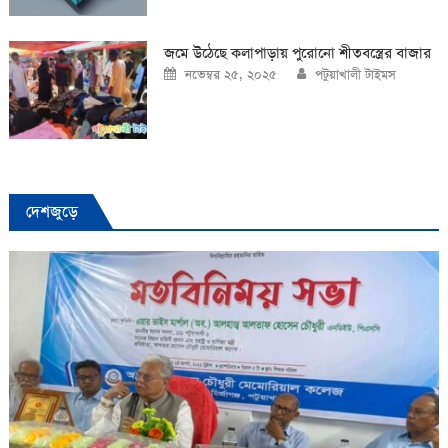
জমে উঠেছে কলাপাড়ায় পুরোনো শীতবস্ত্রের বাজার
Posted
Author
নভেম্বর ২৫, ২০২৫
পটুয়াখালী টাইমস
on
দেশজুড়ে