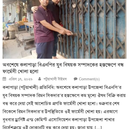
অবশেষে কলাপাড়া বিএনপির যুব বিষয়ক সম্পাদকের হস্তক্ষেপে বন্ধ
ফার্মেসী খোলা হলো
Posted
Author
এপ্রিল ১৭, ২০২৬
পটুয়াখালী টাইমস
Comment(০)
on
কলাপাড়া (পটুয়াখালী) প্রতিনিধি: অবশেষে কলাপাড়া উপজেলা বিএনপি’র
যুব বিষয়ক সম্পাদক রিমন সিকদার’র হস্তক্ষেপে কম মূল্যে ঔষধ বিক্রি করায়
বন্ধ করে দেয়া সেই আলোচিত প্রগতি ফার্মেসী খোলা হলো। শুক্রবার শেষ
বিকেলে রিমন সিকদার’র উপস্থিতিতে ওই ফার্মেসী খোলা হয়। এরআগে
বুধবার ড্রাগিষ্ট এন্ড কেমিস্ট এসোসিয়েশন কলাপাড়া উপজেলা শাখার
নির্দেশক্রমে ওই দোকানটি বন্ধ করে দেয়া হয়। জানা যায়, […]