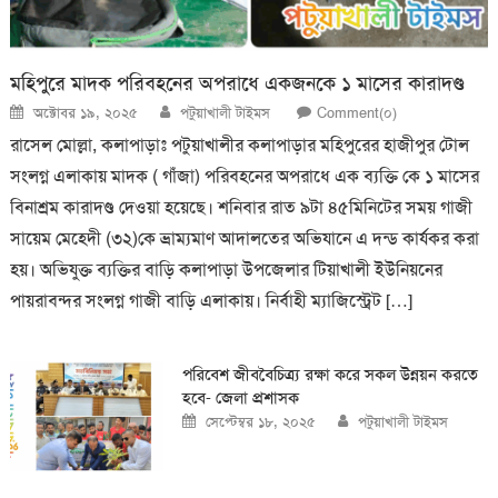
মহিপুরে মাদক পরিবহনের অপরাধে একজনকে ১ মাসের কারাদণ্ড
Posted
Author
অক্টোবর ১৯, ২০২৫
পটুয়াখালী টাইমস
Comment(০)
on
রাসেল মোল্লা, কলাপাড়াঃ পটুয়াখালীর কলাপাড়ার মহিপুরের হাজীপুর টোল
সংলগ্ন এলাকায় মাদক ( গাঁজা) পরিবহনের অপরাধে এক ব্যক্তি কে ১ মাসের
বিনাশ্রম কারাদণ্ড দেওয়া হয়েছে। শনিবার রাত ৯টা ৪৫মিনিটের সময় গাজী
সায়েম মেহেদী (৩২)কে ভ্রাম্যমাণ আদালতের অভিযানে এ দন্ড কার্যকর করা
হয়। অভিযুক্ত ব্যক্তির বাড়ি কলাপাড়া উপজেলার টিয়াখালী ইউনিয়নের
পায়রাবন্দর সংলগ্ন গাজী বাড়ি এলাকায়। নির্বাহী ম্যাজিস্ট্রেট […]
পরিবেশ জীববৈচিত্র্য রক্ষা করে সকল উন্নয়ন করতে
হবে- জেলা প্রশাসক
Posted
Author
সেপ্টেম্বর ১৮, ২০২৫
পটুয়াখালী টাইমস
on