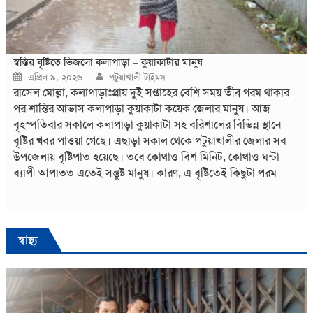
স্বস্তির বৃষ্টিতে ভিজলো কলাপাড়া – কুয়াকাটার মানুষ
Posted
Author
এপ্রিল ৯, ২০২৬
পটুয়াখালী টাইমস
on
রাসেল মোল্লা, কলাপাড়াঃপ্রায় দুই সপ্তাহের বেশি সময় তীব্র গরম থাকার
পর শান্তির আভাস কলাপাড়া কুয়াকাটা কয়েক জেলার মানুষ। আজ
বৃহস্পতিবার সকালে কলাপাড়া কুয়াকাটা সহ বরিশালের বিভিন্ন স্থানে
বৃষ্টির খবর পাওয়া গেছে। এছাড়া সকাল থেকে পটুয়াখালীর জেলার সব
উপজেলায় বৃষ্টিপাত হয়েছে। তবে কোথাও বিশ মিনিট, কোথাও ঘন্টা
ব্যাপী আপাতত এতেই সন্তুষ্ট মানুষ। কারণ, এ বৃষ্টিতেই কিছুটা পরম
শান্তির আভাস পেয়েছে মানুষ। তবে কলাপাড়ায় এ রিপোর্ট লেখা পর্যন্ত
সকাল থেকেই বৃষ্টি চলছে। এদিকে, চলমান গরমের মধ্যে আজ
বৃহস্পতিবার দেশে দিনের তাপমাত্রা কিছুটা কমতে পারে বলে জানিয়েছে
আবহাওয়া অধিদপ্তর। আবহাওয়ার পূর্বাভাসে বলা হয়েছে, চট্টগ্রাম
স্বাস্থ্য
বিভাগের অনেক জায়গায় এবং রংপুর, রাজশাহী, ঢাকা, ময়মনসিংহ,
খুলনা, বরিশাল ও সিলেট