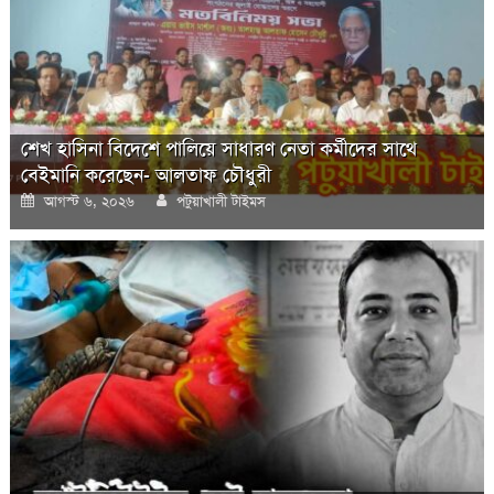
শেখ হাসিনা বিদেশে পালিয়ে সাধারণ নেতা কর্মীদের সাথে
বেইমানি করেছেন- আলতাফ চৌধুরী
Posted
Author
আগস্ট ৬, ২০২৬
পটুয়াখালী টাইমস
on