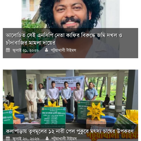
আলোচিত সেই এনসিপি নেতা কাফির বিরুদ্ধে জমি দখল ও
চাঁদাবাজির মামলা দায়ের
Posted
Author
জুলাই ২১, ২০২৬
পটুয়াখালী টাইমস
on
কলাপাড়ায় তৃণমূলের ১২ নারী পেল পুকুরে মৎস্য চাষের উপকরণ
Posted
Author
জুলাই ২০, ২০২৬
পটুয়াখালী টাইমস