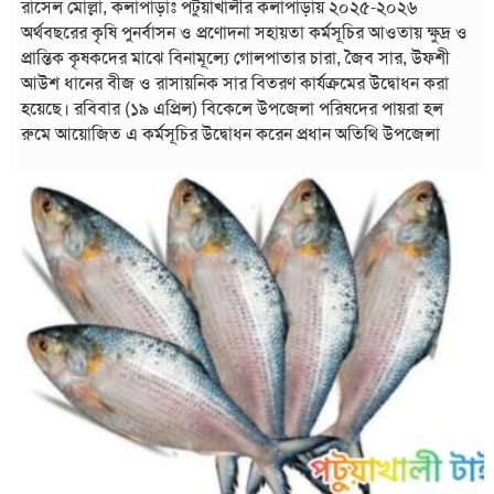
রাসেল মোল্লা, কলাপাড়াঃ পটুয়াখালীর কলাপাড়ায় ২০২৫-২০২৬
অর্থবছরের কৃষি পুনর্বাসন ও প্রণোদনা সহায়তা কর্মসূচির আওতায় ক্ষুদ্র ও
প্রান্তিক কৃষকদের মাঝে বিনামূল্যে গোলপাতার চারা, জৈব সার, উফশী
আউশ ধানের বীজ ও রাসায়নিক সার বিতরণ কার্যক্রমের উদ্বোধন করা
হয়েছে। রবিবার (১৯ এপ্রিল) বিকেলে উপজেলা পরিষদের পায়রা হল
রুমে আয়োজিত এ কর্মসূচির উদ্বোধন করেন প্রধান অতিথি উপজেলা
নির্বাহী কর্মকর্তা কাউছার হামিদ। অনুষ্ঠানে সভাপতিত্ব করেন উপজেলা
কৃষি কর্মকর্তা আরাফাত হোসেন। সঞ্চালনা করেন কৃষি সম্প্রসারণ কর্মকর্তা
মোঃ নাহিদ হাসান। বিশেষ অতিথি হিসেবে উপস্থিত ছিলেন উপজেলা
সহকারী কমিশনার (ভূমি) ইয়াসীন সাদেক, কলাপাড়া উপজেলা বিএনপির
সভাপতি হাজী হুমায়ূন সিকদার, পৌর বিএনপির সভাপতি গাজী মোঃ
ফারুক এবং কলাপাড়া প্রেসক্লাবের সাবেক সভাপতি হুমায়ুন কবির এ