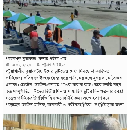
পর্যটকশূন্য কুয়াকাটা; মন্দায় পর্যটন খাত
Posted
Author
মে ৩১, ২০২৬
পটুয়াখালী টাইমস
on
পটুয়াখালীর কুয়াকাটায় ঈদের ছুটিতেও দেখা মিলছে না কাঙ্ক্ষিত
পর্যটকের। প্রতিবছর ঈদকে কেন্দ্র করে পর্যটকের ঢলে মুখর থাকে সৈকত
এলাকা। হোটেল-মোটেলগুলোতে পাওয়া যায় না কক্ষ। তবে চলতি বছর
চিত্র সম্পূর্ণ ভিন্ন। ঈদের দ্বিতীয় দিন ও সাপ্তাহিক ছুটির দিন শুক্রবার হওয়া
সত্ত্বেও পর্যটকের উপস্থিতি ছিল অনেকটাই কম। এতে হতাশ হয়ে
পড়েছেন হোটেল মালিক, ব্যবসায়ী ও পর্যটনসংশ্লিষ্টরা। সংশ্লিষ্ট সূত্রে জানা
গেছে, কুয়াকাটার ২৩০টির বেশি আবাসিক হোটেল, রিসোর্ট ও গেস্ট
হাউজের বেশিরভাগই আশানুরূপ বুকিং হয়নি। কোথাও ২০ শতাংশ,
কোথাও ৪০ শতাংশ কক্ষ বুকিং হয়েছে। অনেক হোটেলে অর্ধেকেরও বেশি