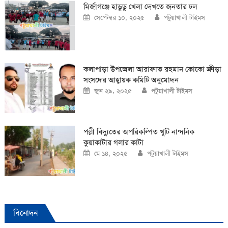
মির্জাগঞ্জে হাডুডু খেলা দেখতে জনতার ঢল
Posted
Author
সেপ্টেম্বর ১০, ২০২৫
পটুয়াখালী টাইমস
on
কলাপাড়া উপজেলা আরাফাত রহমান কোকো ক্রীড়া
সংসদের আহ্বায়ক কমিটি অনুমোদন
Posted
Author
জুন ২৯, ২০২৫
পটুয়াখালী টাইমস
on
পল্লী বিদ্যুতের অপরিকল্পিত খুটি নান্দনিক
কুয়াকাটার গলার কাটা
Posted
Author
মে ১৪, ২০২৫
পটুয়াখালী টাইমস
on
বিনোদন