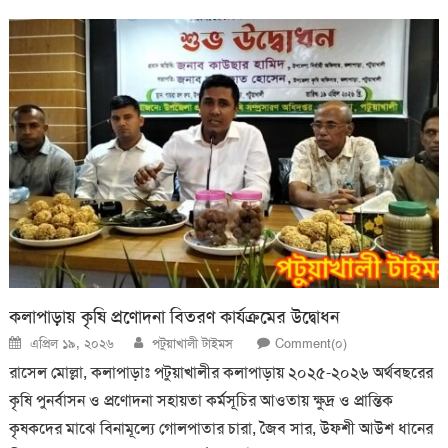
কলাপাড়ায় কৃষি প্রণোদনা বিতরণ কার্যক্রমের উদ্বোধন
Posted
Author
এপ্রিল ১৯, ২০২৬
পটুয়াখালী টাইমস
Comment(০)
on
রাসেল মোল্লা, কলাপাড়াঃ পটুয়াখালীর কলাপাড়ায় ২০২৫-২০২৬ অর্থবছরের
কৃষি পুনর্বাসন ও প্রণোদনা সহায়তা কর্মসূচির আওতায় ক্ষুদ্র ও প্রান্তিক
কৃষকদের মাঝে বিনামূল্যে গোলপাতার চারা, জৈব সার, উফশী আউশ ধানের