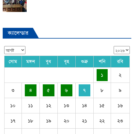
ক্যালেন্ডার
সোম
মঙ্গল
বুধ
বৃহ
শুক্র
শনি
রবি
১
২
৩
৪
৫
৬
৭
৮
৯
১০
১১
১২
১৩
১৪
১৫
১৬
১৭
১৮
১৯
২০
২১
২২
২৩