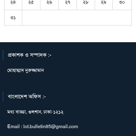
২৪
২৫
২৬
২৭
২৮
২৯
৩০
৩১
প্রকাশক ও সম্পাদক :-
মোহাম্মাদ নুরুজ্জামান
বাংলাদেশ অফিস :-
মধ্য বাড্ডা, গুলশান, ঢাকা-১২১২
Email : lot.bulletin85@gmail.com