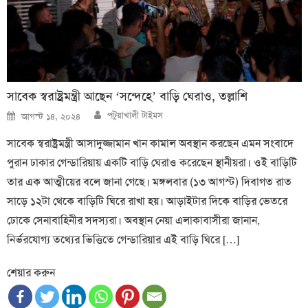
সাবেক স্বরাষ্ট্রমন্ত্রী আছেন ‘সন্দেহে’ বাড়ি ঘেরাও, তল্লাশি
Author
Posted
পটুয়াখালী টাইমস
আগস্ট ১৪, ২০২৪
on
সাবেক স্বরাষ্ট্রমন্ত্রী আসাদুজ্জামান খান কামাল অবস্থান করছেন এমন সংবাদে
পুরান ঢাকার গেন্ডারিয়ায় একটি বাড়ি ঘেরাও করেছেন স্থানীয়রা। ওই বাড়িটি
তার এক আত্মীয়ের বলে জানা গেছে। মঙ্গলবার (১৩ আগস্ট) দিবাগত রাত
সাড়ে ১২টা থেকে বাড়িটি ঘিরে রাখা হয়। আড়াইটার দিকে বাড়ির ভেতরে
ঢোকে সেনাবাহিনীর সদস্যরা। অবস্থান নেয়া এলাকাবাসীরা জানান,
নির্ভরযোগ্য তথ্যের ভিত্তিতে গেন্ডারিয়ার এই বাড়ি ঘিরে […]
শেয়ার করুন