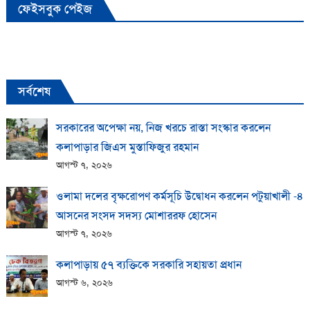
ফেইসবুক পেইজ
সর্বশেষ
সরকারের অপেক্ষা নয়, নিজ খরচে রাস্তা সংস্কার করলেন
কলাপাড়ার জিএস মুস্তাফিজুর রহমান
আগস্ট ৭, ২০২৬
ওলামা দলের বৃক্ষরোপণ কর্মসূচি উদ্বোধন করলেন পটুয়াখালী -৪
আসনের সংসদ সদস্য মোশাররফ হোসেন
আগস্ট ৭, ২০২৬
কলাপাড়ায় ​৫৭ ব্যক্তিকে সরকারি সহায়তা প্রধান
আগস্ট ৬, ২০২৬