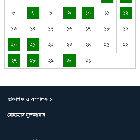
৬
৭
৮
৯
১০
১১
১২
১৩
১৪
১৫
১৬
১৭
১৮
১৯
২০
২১
২২
২৩
২৪
২৫
২৬
২৭
২৮
২৯
৩০
৩১
প্রকাশক ও সম্পাদক :-
মোহাম্মাদ নুরুজ্জামান