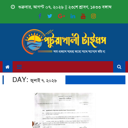
Skip
শুক্রবার, আগস্ট ০৭, ২০২৬ || ২৩শে শ্রাবণ, ১৪৩৩ বঙ্গাব্দ
to
content
DAY:
জুলাই ৭, ২০২৬