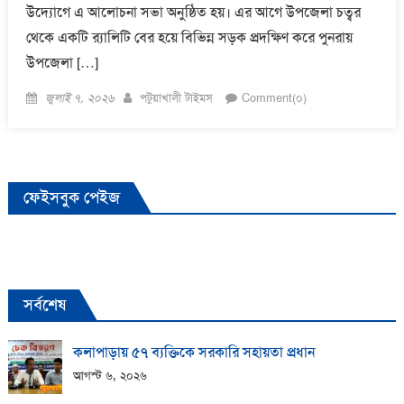
উদ্যোগে এ আলোচনা সভা অনুষ্ঠিত হয়। এর আগে উপজেলা চত্বর
থেকে একটি র‍্যালিটি বের হয়ে বিভিন্ন সড়ক প্রদক্ষিণ করে পুনরায়
উপজেলা […]
Posted
Author
জুলাই ৭, ২০২৬
পটুয়াখালী টাইমস
Comment(০)
on
ফেইসবুক পেইজ
সর্বশেষ
কলাপাড়ায় ​৫৭ ব্যক্তিকে সরকারি সহায়তা প্রধান
আগস্ট ৬, ২০২৬