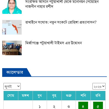
সংরক্ষিত আসনে পটুয়াখালী থেকে মনোনয়ন পেয়েছেন
নাজনীন নাহার রশীদ
রাখাইনে সংঘাত: নতুন সংকটে রোহিঙ্গা প্রত্যাবাসন?
মির্জাগঞ্জে পটুয়াখালী টাইমস এর উদ্বোধন
ক্যালেন্ডার
সোম
মঙ্গল
বুধ
বৃহ
শুক্র
শনি
রবি
১
২
৩
৪
৫