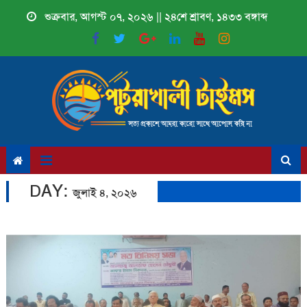
Skip
শুক্রবার, আগস্ট ০৭, ২০২৬ || ২৪শে শ্রাবণ, ১৪৩৩ বঙ্গাব্দ
to
content
DAY:
জুলাই ৪, ২০২৬