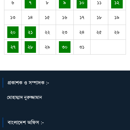
৬
৭
৮
৯
১০
১১
১২
১৩
১৪
১৫
১৬
১৭
১৮
১৯
২০
২১
২২
২৩
২৪
২৫
২৬
২৭
২৮
২৯
৩০
৩১
প্রকাশক ও সম্পাদক :-
মোহাম্মাদ নুরুজ্জামান
বাংলাদেশ অফিস :-