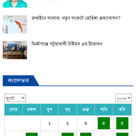
রাখাইনে সংঘাত: নতুন সংকটে রোহিঙ্গা প্রত্যাবাসন?
মির্জাগঞ্জে পটুয়াখালী টাইমস এর উদ্বোধন
ক্যালেন্ডার
সোম
মঙ্গল
বুধ
বৃহ
শুক্র
শনি
রবি
১
২
৩
৪
৫