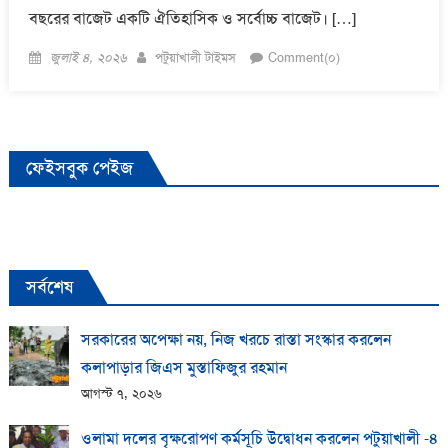
বছরের বাজেট একটি ঐতিহাসিক ও সর্বোচ্চ বাজেট। […]
Posted
Author
জুলাই ৪, ২০২৬
পটুয়াখালী টাইমস
Comment(০)
on
ফেইসবুক পেইজ
সর্বশেষ
সরকারের অপেক্ষা নয়, নিজ খরচে রাস্তা সংস্কার করলেন
কলাপাড়ার জিএস মুস্তাফিজুর রহমান
আগস্ট ৭, ২০২৬
ওলামা দলের বৃক্ষরোপণ কর্মসূচি উদ্বোধন করলেন পটুয়াখালী -৪