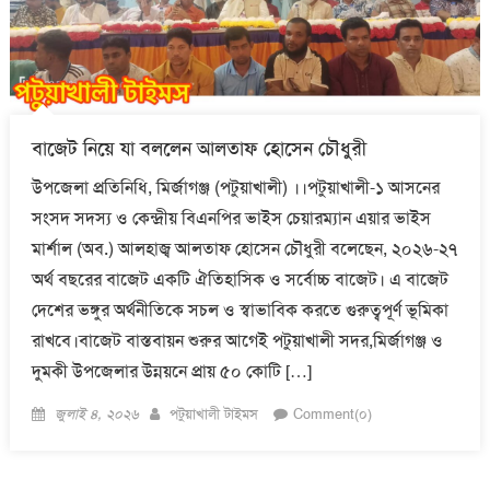
বাজেট নিয়ে যা বললেন আলতাফ হোসেন চৌধুরী
উপজেলা প্রতিনিধি, মির্জাগঞ্জ (পটুয়াখালী) ।।পটুয়াখালী-১ আসনের
সংসদ সদস্য ও কেন্দ্রীয় বিএনপির ভাইস চেয়ারম্যান এয়ার ভাইস
মার্শাল (অব.) আলহাজ্ব আলতাফ হোসেন চৌধুরী বলেছেন, ২০২৬-২৭
অর্থ বছরের বাজেট একটি ঐতিহাসিক ও সর্বোচ্চ বাজেট। এ বাজেট
দেশের ভঙ্গুর অর্থনীতিকে সচল ও স্বাভাবিক করতে গুরুত্বপূর্ণ ভূমিকা
রাখবে।বাজেট বাস্তবায়ন শুরুর আগেই পটুয়াখালী সদর,মির্জাগঞ্জ ও
দুমকী উপজেলার উন্নয়নে প্রায় ৫০ কোটি […]
Posted
Author
জুলাই ৪, ২০২৬
পটুয়াখালী টাইমস
Comment(০)
on