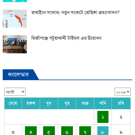
রাখাইনে সংঘাত: নতুন সংকটে রোহিঙ্গা প্রত্যাবাসন?
মির্জাগঞ্জে পটুয়াখালী টাইমস এর উদ্বোধন
ক্যালেন্ডার
সোম
মঙ্গল
বুধ
বৃহ
শুক্র
শনি
রবি
১
২
৩
৪
৫
৬
৭
৮
৯