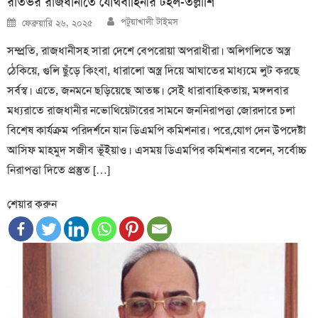
রাতভর রাজধানীতে যৌথবাহিনীর টহল-তল্লাশি
Author
Posted
পটুয়াখালী টাইমস
ফেব্রুয়ারি ২৬, ২০২৫
on
সম্প্রতি, রাজধানীসহ সারা দেশে বেপরোয়া অপরাধীরা। অলিগলিতে অস্ত্র
ঠেকিয়ে, গুলি ছুঁড়ে কিংবা, ধারালো অস্ত্র দিয়ে আঘাতের মাধ্যমে লুট করছে
সর্বস্ব। এতে, জনমনে ছড়িয়েছে আতঙ্ক। সেই ধারাবাহিকতায়, মঙ্গলবার
মধ্যরাতে রাজধানীর নভোথিয়েটারের সামনে জননিরাপত্তা জোরদারে চলা
বিশেষ কার্যক্রম পরিদর্শনে যান ডিএমপি কমিশনার। পরে,যোগ দেন উপদেষ্টা
আসিফ মাহমুদ সজীব ভূঁইয়াও। এসময় ডিএমপির কমিশনার বলেন, সর্বোচ্চ
নিরাপত্তা দিতে প্রস্তুত […]
শেয়ার করুন