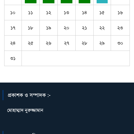
১০
১১
১২
১৩
১৪
১৫
১৬
১৭
১৮
১৯
২০
২১
২২
২৩
২৪
২৫
২৬
২৭
২৮
২৯
৩০
৩১
প্রকাশক ও সম্পাদক :-
মোহাম্মাদ নুরুজ্জামান