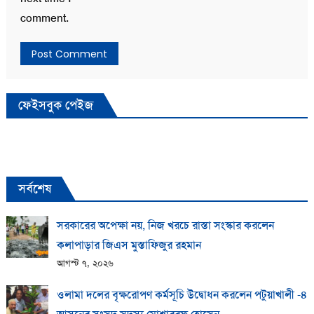
comment.
ফেইসবুক পেইজ
সর্বশেষ
সরকারের অপেক্ষা নয়, নিজ খরচে রাস্তা সংস্কার করলেন
কলাপাড়ার জিএস মুস্তাফিজুর রহমান
আগস্ট ৭, ২০২৬
ওলামা দলের বৃক্ষরোপণ কর্মসূচি উদ্বোধন করলেন পটুয়াখালী -৪