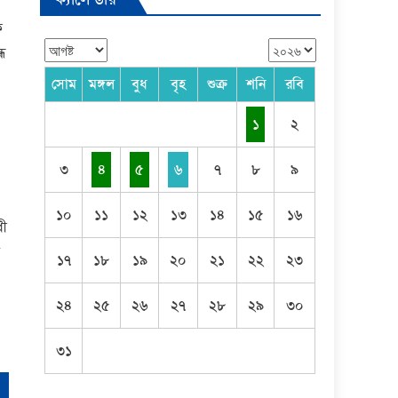
ক
্ধ
সোম
মঙ্গল
বুধ
বৃহ
শুক্র
শনি
রবি
১
২
৩
৪
৫
৬
৭
৮
৯
১০
১১
১২
১৩
১৪
১৫
১৬
ধী
ি
১৭
১৮
১৯
২০
২১
২২
২৩
২৪
২৫
২৬
২৭
২৮
২৯
৩০
৩১