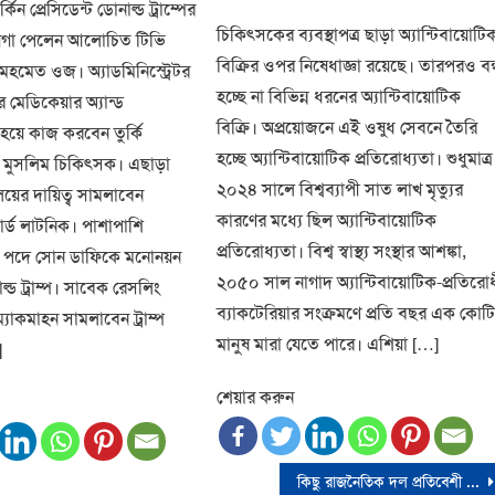
on
্কিন প্রেসিডেন্ট ডোনাল্ড ট্রাম্পের
চিকিৎসকের ব্যবস্থাপত্র ছাড়া অ্যান্টিবায়োটি
জায়গা পেলেন আলোচিত টিভি
বিক্রির ওপর নিষেধাজ্ঞা রয়েছে। তারপরও বন
টর মেহমেত ওজ। অ্যাডমিনিস্ট্রেটর
হচ্ছে না বিভিন্ন ধরনের অ্যান্টিবায়োটিক
ফর মেডিকেয়ার অ্যান্ড
বিক্রি। অপ্রয়োজনে এই ওষুধ সেবনে তৈরি
য়ে কাজ করবেন তুর্কি
হচ্ছে অ্যান্টিবায়োটিক প্রতিরোধ্যতা। শুধুমাত্র
ই মুসলিম চিকিৎসক। এছাড়া
২০২৪ সালে বিশ্বব্যাপী সাত লাখ মৃত্যুর
ণালয়ের দায়িত্ব সামলাবেন
কারণের মধ্যে ছিল অ্যান্টিবায়োটিক
র্ড লাটনিক। পাশাপাশি
প্রতিরোধ্যতা। বিশ্ব স্বাস্থ্য সংস্থার আশঙ্কা,
রীর পদে সোন ডাফিকে মনোনয়ন
২০৫০ সাল নাগাদ অ্যান্টিবায়োটিক-প্রতিরো
্ড ট্রাম্প। সাবেক রেসলিং
ব্যাকটেরিয়ার সংক্রমণে প্রতি বছর এক কোট
্যাকমাহন সামলাবেন ট্রাম্প
মানুষ মারা যেতে পারে। এশিয়া […]
]
শেয়ার করুন
কিছু রাজনৈতিক দল প্রতিবেশী দেশের ফাঁদে পা দিচ্ছে: তারেক রহমান