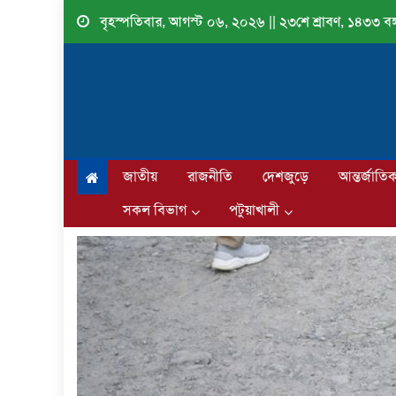
Skip
বৃহস্পতিবার, আগস্ট ০৬, ২০২৬ || ২৩শে শ্রাবণ, ১৪৩৩ বঙ্গ
to
content
জাতীয়
রাজনীতি
দেশজুড়ে
আন্তর্জাতি
সকল বিভাগ
পটুয়াখালী