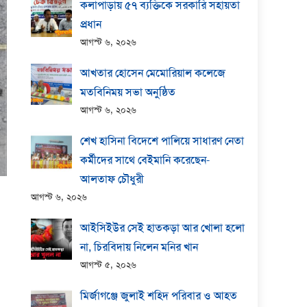
কলাপাড়ায় ​৫৭ ব্যক্তিকে সরকারি সহায়তা
প্রধান
আগস্ট ৬, ২০২৬
আখতার হোসেন মেমোরিয়াল কলেজে
মতবিনিময় সভা অনুষ্ঠিত
আগস্ট ৬, ২০২৬
শেখ হাসিনা বিদেশে পালিয়ে সাধারণ নেতা
কর্মীদের সাথে বেইমানি করেছেন-
আলতাফ চৌধুরী
আগস্ট ৬, ২০২৬
আইসিইউর সেই হাতকড়া আর খোলা হলো
না, চিরবিদায় নিলেন মনির খান
আগস্ট ৫, ২০২৬
মির্জাগঞ্জে জুলাই শহিদ পরিবার ও আহত