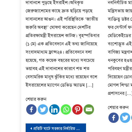
দাবানলে পুড়ছে ইসরাইল।অধিকৃত
নবনির্বাচিত মার
জেরুজালেমের কাছে দ্রুত ছড়িয়ে পড়ছে
মন্ত্রিসভায় 
দাবানলের আগুন। এই পরিস্থিতিকে ‘জাতীয়
ব্যক্তিত্ব ডক্
জরুরি অবস্থা’ ঘোষণা করেছেন দেশটির
ফর সেন্টার্স 
প্রতিরক্ষামন্ত্রী ইসরায়েল কাটজ। বৃহস্পতিবার
মেডিকেইডের হ
(১ মে) এক প্রতিবেদনে এই তথ্য জানিয়েছে
বংশোদ্ভূত এ
সংবাদমাধ্যম ফ্রান্স২৪। প্রতিবেদনে বলা
বাণিজ্য মন্ত্র
হয়েছে, গত কয়েক বছরের মধ্যে সবচেয়ে
ধনকুবের হওয়া
ভয়াবহ এই দাবানলের কারণে শত শত
পরিবহণ মন্ত্
বেসামরিক মানুষ ঝুঁকির মধ্যে রয়েছেন বলে
দিয়েছেন ডোনাল
ইসরায়েলের ম্যাগেন ডেভিড অ্যাডম […]
মোগল লিন্ডা ম
প্রশাসনের […
শেয়ার করুন
শেয়ার করুন
Post
প্রতিটি ঘাটে সরকার নির্ধারিত ভাড়ার চার্ট দৃশ্যমান করার নির্দেশ দিয়েছেন ব্রিগেডিয়ার সাখাওয়াত হোসেন