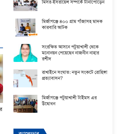
মিসর-ইসরায়েল সম্পর্কে টানাপোড়েন
মির্জাগঞ্জে ৪০০ গ্রাম গাঁজাসহ মাদক
কারবারি আটক
সংরক্ষিত আসনে পটুয়াখালী থেকে
মনোনয়ন পেয়েছেন নাজনীন নাহার
রশীদ
রাখাইনে সংঘাত: নতুন সংকটে রোহিঙ্গা
প্রত্যাবাসন?
মির্জাগঞ্জে পটুয়াখালী টাইমস এর
উদ্বোধন
ের
ক্যালেন্ডার