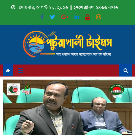
Skip
সোমবার, আগস্ট ১০, ২০২৬ || ২৭শে শ্রাবণ, ১৪৩৩ বঙ্গাব্দ
to
content