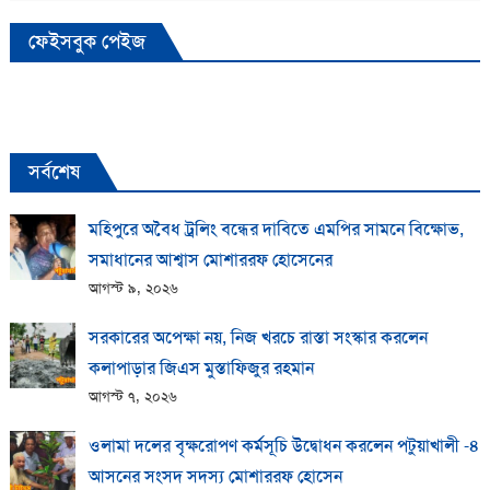
ফেইসবুক পেইজ
সর্বশেষ
মহিপুরে অবৈধ ট্রলিং বন্ধের দাবিতে এমপির সামনে বিক্ষোভ,
সমাধানের আশ্বাস মোশাররফ হোসেনের
আগস্ট ৯, ২০২৬
সরকারের অপেক্ষা নয়, নিজ খরচে রাস্তা সংস্কার করলেন
কলাপাড়ার জিএস মুস্তাফিজুর রহমান
আগস্ট ৭, ২০২৬
ওলামা দলের বৃক্ষরোপণ কর্মসূচি উদ্বোধন করলেন পটুয়াখালী -৪
আসনের সংসদ সদস্য মোশাররফ হোসেন