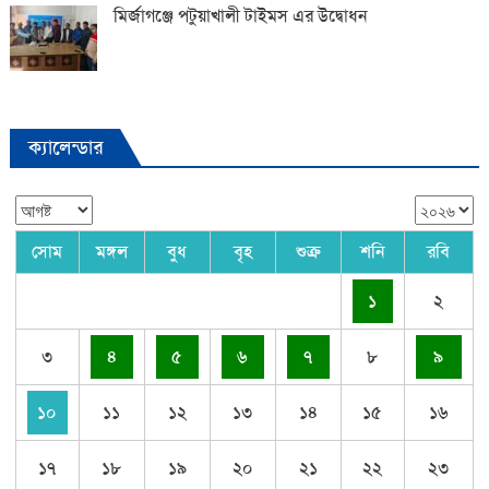
মির্জাগঞ্জে পটুয়াখালী টাইমস এর উদ্বোধন
ক্যালেন্ডার
সোম
মঙ্গল
বুধ
বৃহ
শুক্র
শনি
রবি
১
২
৩
৪
৫
৬
৭
৮
৯
১০
১১
১২
১৩
১৪
১৫
১৬
১৭
১৮
১৯
২০
২১
২২
২৩