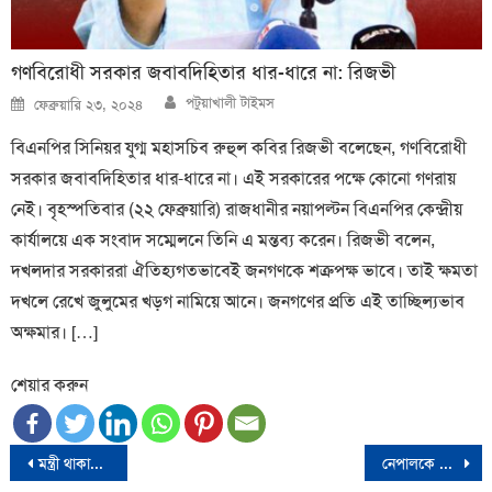
গণবিরোধী সরকার জবাবদিহিতার ধার-ধারে না: রিজভী
Author
Posted
পটুয়াখালী টাইমস
ফেব্রুয়ারি ২৩, ২০২৪
on
বিএনপির সিনিয়র যুগ্ম মহাসচিব রুহুল কবির রিজভী বলেছেন, গণবিরোধী
সরকার জবাবদিহিতার ধার-ধারে না। এই সরকারের পক্ষে কোনো গণরায়
নেই। বৃহস্পতিবার (২২ ফেব্রুয়ারি) রাজধানীর নয়াপল্টন বিএনপির কেন্দ্রীয়
কার্যালয়ে এক সংবাদ সম্মেলনে তিনি এ মন্তব্য করেন। রিজভী বলেন,
দখলদার সরকাররা ঐতিহ্যগতভাবেই জনগণকে শত্রুপক্ষ ভাবে। তাই ক্ষমতা
দখলে রেখে জুলুমের খড়গ নামিয়ে আনে। জনগণের প্রতি এই তাচ্ছিল্যভাব
অক্ষমার। […]
শেয়ার করুন
Post
মন্ত্রী থাকাকালীন এক টাকাও চুরি করিনি: সাবেক ভূমিমন্ত্রী
নেপালকে হারিয়ে সাফে শুভসূচনা বাংলাদেশের