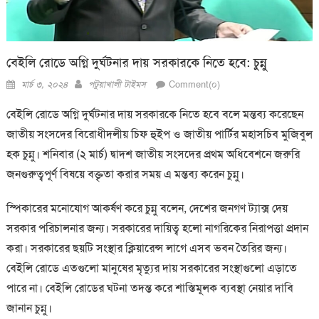
বেইলি রোডে অগ্নি দুর্ঘটনার দায় সরকারকে নিতে হবে: চুন্নু
Posted
Author
মার্চ ৩, ২০২৪
পটুয়াখালী টাইমস
Comment(০)
on
বেইলি রোডে অগ্নি দুর্ঘটনার দায় সরকারকে নিতে হবে বলে মন্তব্য করেছেন
জাতীয় সংসদের বিরোধীদলীয় চিফ হুইপ ও জাতীয় পার্টির মহাসচিব মুজিবুল
হক চুন্নু। শনিবার (২ মার্চ) দ্বাদশ জাতীয় সংসদের প্রথম অধিবেশনে জরুরি
জনগুরুত্বপূর্ণ বিষয়ে বক্তৃতা করার সময় এ মন্তব্য করেন চুন্নু।
স্পিকারের মনোযোগ আকর্ষণ করে চুন্নু বলেন, দেশের জনগণ ট্যাক্স দেয়
সরকার পরিচালনার জন্য। সরকারের দায়িত্ব হলো নাগরিকের নিরাপত্তা প্রদান
করা। সরকারের ছয়টি সংস্থার ক্লিয়ারেন্স লাগে এসব ভবন তৈরির জন্য।
বেইলি রোডে এতগুলো মানুষের মৃত্যুর দায় সরকারের সংস্থাগুলো এড়াতে
পারে না। বেইলি রোডের ঘটনা তদন্ত করে শাস্তিমূলক ব্যবস্থা নেয়ার দাবি
জানান চুন্নু।