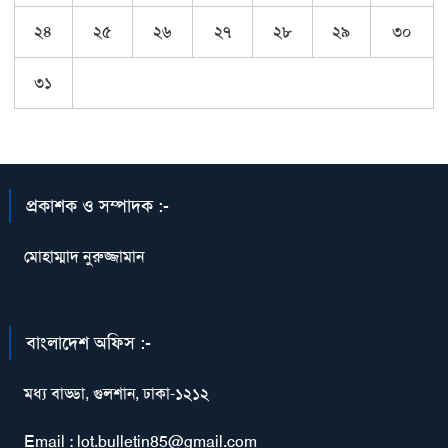
২৪
২৫
২৬
২৭
২৮
২৯
৩০
৩১
প্রকাশক ও সম্পাদক :-
মোহাম্মাদ নুরুজ্জামান
বাংলাদেশ অফিস :-
মধ্য বাড্ডা, গুলশান, ঢাকা-১২১২
Email : lot.bulletin85@gmail.com