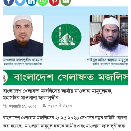
বাংলাদেশ খেলাফত মজলিসের আমীর মাওলানা মামুনুলহক,
মহাসচিব মাওলানা জালালুদ্দীন
Author
Posted
পটুয়াখালী টাইমস
জানুয়ারি ১২, ২০২৫
on
বাংলাদেশ খেলাফত মজলিসের ২০২৫-২০২৬ সেশনের নতুন কমিটি ঘোষণা
করা হয়েছে। মাওলানা মামুনুল হককে আমীর এবং মাওলানা জালালুদ্দীনকে