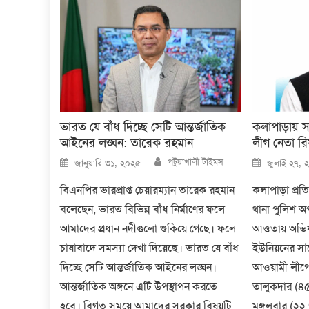
ভারত যে বাঁধ দিচ্ছে সেটি আন্তর্জাতিক
কলাপাড়ায় 
আইনের লঙ্ঘন: তারেক রহমান
লীগ নেতা রি
Author
Posted
Posted
পটুয়াখালী টাইমস
জানুয়ারি ৩১, ২০২৫
জুলাই ২৭, 
on
on
বিএনপির ভারপ্রাপ্ত চেয়ারম্যান তারেক রহমান
কলাপাড়া প্রত
বলেছেন, ভারত বিভিন্ন বাঁধ নির্মাণের ফলে
থানা পুলিশ অ
আমাদের প্রধান নদীগুলো শুকিয়ে গেছে। ফলে
আওতায় অভিয
চাষাবাদে সমস্যা দেখা দিয়েছে। ভারত যে বাঁধ
ইউনিয়নের সা
দিচ্ছে সেটি আন্তর্জাতিক আইনের লঙ্ঘন।
আওয়ামী লীগে
আন্তর্জাতিক অঙ্গনে এটি উপস্থাপন করতে
তালুকদার (৪৫
হবে। বিগত সময়ে আমাদের সরকার বিষয়টি
মঙ্গলবার (২২