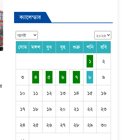
ক্যালেন্ডার
সোম
মঙ্গল
বুধ
বৃহ
শুক্র
শনি
রবি
১
২
৩
৪
৫
৬
৭
৮
৯
ের
১০
১১
১২
১৩
১৪
১৫
১৬
১৭
১৮
১৯
২০
২১
২২
২৩
২৪
২৫
২৬
২৭
২৮
২৯
৩০