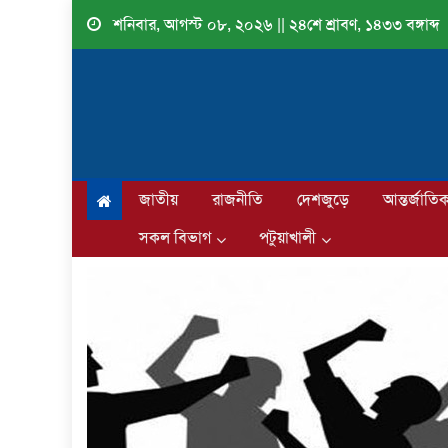
Skip
শনিবার, আগস্ট ০৮, ২০২৬ || ২৪শে শ্রাবণ, ১৪৩৩ বঙ্গাব্দ
to
content
জাতীয়
রাজনীতি
দেশজুড়ে
আন্তর্জাতি
সকল বিভাগ
পটুয়াখালী