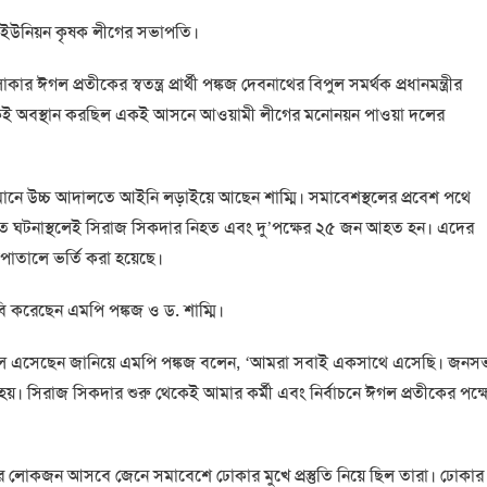
 ইউনিয়ন কৃষক লীগের সভাপতি।
র ঈগল প্রতীকের স্বতন্ত্র প্রার্থী পঙ্কজ দেবনাথের বিপুল সমর্থক প্রধানমন্ত্রীর
েকেই অবস্থান করছিল একই আসনে আওয়ামী লীগের মনোনয়ন পাওয়া দলের
মানে উচ্চ আদালতে আইনি লড়াইয়ে আছেন শাম্মি। সমাবেশস্থলের প্রবেশ পথে
। এতে ঘটনাস্থলেই সিরাজ সিকদার নিহত এবং দু’পক্ষের ২৫ জন আহত হন। এদের
পাতালে ভর্তি করা হয়েছে।
 করেছেন এমপি পঙ্কজ ও ড. শাম্মি।
রিশালে এসেছেন জানিয়ে এমপি পঙ্কজ বলেন, ‘আমরা সবাই একসাথে এসেছি। জনস
। সিরাজ সিকদার শুরু থেকেই আমার কর্মী এবং নির্বাচনে ঈগল প্রতীকের পক্ষ
ার লোকজন আসবে জেনে সমাবেশে ঢোকার মুখে প্রস্তুতি নিয়ে ছিল তারা। ঢোকার