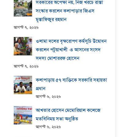
সরকারের অপেক্ষা নয়, নিজ খরচে রাস্তা
সংস্কার করলেন কলাপাড়ার জিএস
মুস্তাফিজুর রহমান
আগস্ট ৭, ২০২৬
ওলামা দলের বৃক্ষরোপণ কর্মসূচি উদ্বোধন
করলেন পটুয়াখালী -৪ আসনের সংসদ
সদস্য মোশাররফ হোসেন
আগস্ট ৭, ২০২৬
কলাপাড়ায় ​৫৭ ব্যক্তিকে সরকারি সহায়তা
প্রধান
আগস্ট ৬, ২০২৬
আখতার হোসেন মেমোরিয়াল কলেজে
মতবিনিময় সভা অনুষ্ঠিত
আগস্ট ৬, ২০২৬