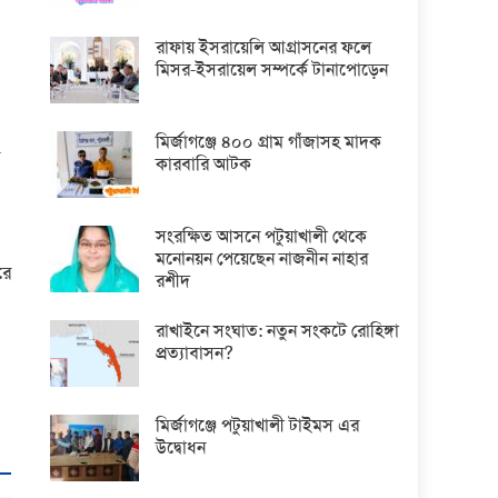
রাফায় ইসরায়েলি আগ্রাসনের ফলে
মিসর-ইসরায়েল সম্পর্কে টানাপোড়েন
মির্জাগঞ্জে ৪০০ গ্রাম গাঁজাসহ মাদক
কারবারি আটক
সংরক্ষিত আসনে পটুয়াখালী থেকে
মনোনয়ন পেয়েছেন নাজনীন নাহার
রে
রশীদ
রাখাইনে সংঘাত: নতুন সংকটে রোহিঙ্গা
প্রত্যাবাসন?
মির্জাগঞ্জে পটুয়াখালী টাইমস এর
উদ্বোধন