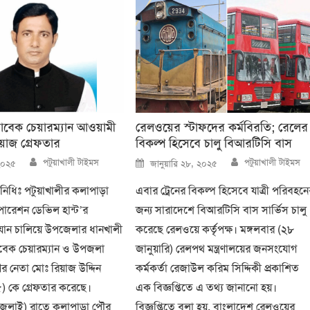
সাবেক চেয়ারম্যান আওয়ামী
রেলওয়ের স্টাফদের কর্মবিরতি; রেলের
য়াজ গ্রেফতার
বিকল্প হিসেবে চালু বিআরটিসি বাস
Author
Author
Posted
পটুয়াখালী টাইমস
পটুয়াখালী টাইমস
২০২৫
জানুয়ারি ২৮, ২০২৫
on
িনিধিঃ পটুয়াখালীর কলাপাড়া
এবার ট্রেনের বিকল্প হিসেবে যাত্রী পরিবহন
পারেশন ডেভিল হান্ট’র
জন্য সারাদেশে বিআরটিসি বাস সার্ভিস চালু
ান চালিয়ে উপজেলার ধানখালী
করেছে রেলওয়ে কর্তৃপক্ষ। মঙ্গলবার (২৮
বেক চেয়ারম্যান ও উপজলা
জানুয়ারি) রেলপথ মন্ত্রণালয়ের জনসংযোগ
র নেতা মোঃ রিয়াজ উদ্দিন
কর্মকর্তা রেজাউল করিম সিদ্দিকী প্রকাশিত
) কে গ্রেফতার করেছে।
এক বিজ্ঞপ্তিতে এ তথ্য জানানো হয়।
 জুলাই) রাতে কলাপাড়া পৌর
বিজ্ঞপ্তিতে বলা হয়, বাংলাদেশ রেলওয়ের