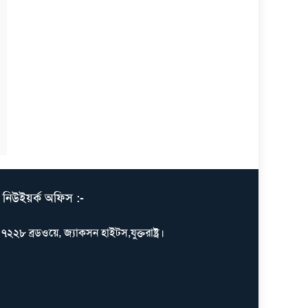
নিউইয়র্ক অফিস :-
৭২২৮ ব্রডওয়ে, জ্যাকসন হাইটস,যুক্তরাষ্ট্র।