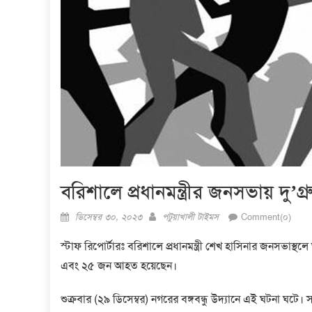
বরিশালে প্রধানমন্ত্রীর জনসভায় দু’গ
Posted
Author
ডিসেম্বর ৩০, ২০২৩
পটুয়াখালী টাইমস
Comment(০)
on
স্টাফ রিপোর্টারঃ বরিশালে প্রধানমন্ত্রী শেখ হাসিনার জনসভাস্
এবং ২৫ জন আহত হয়েছেন।
শুক্রবার (২৯ ডিসেম্বর) নগরের বঙ্গবন্ধু উদ্যানে এই ঘটনা ঘটে