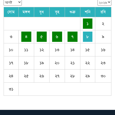
সোম
মঙ্গল
বুধ
বৃহ
শুক্র
শনি
রবি
১
২
৩
৪
৫
৬
৭
৮
৯
১০
১১
১২
১৩
১৪
১৫
১৬
১৭
১৮
১৯
২০
২১
২২
২৩
২৪
২৫
২৬
২৭
২৮
২৯
৩০
৩১