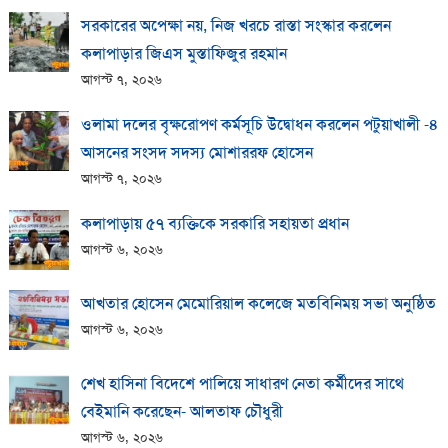
সরকারের অপেক্ষা নয়, নিজ খরচে রাস্তা সংস্কার করলেন
কলাপাড়ার জিএস মুস্তাফিজুর রহমান
আগস্ট ৭, ২০২৬
ওলামা দলের বৃক্ষরোপণ কর্মসূচি উদ্বোধন করলেন পটুয়াখালী -৪
আসনের সংসদ সদস্য মোশাররফ হোসেন
আগস্ট ৭, ২০২৬
কলাপাড়ায় ​৫৭ ব্যক্তিকে সরকারি সহায়তা প্রধান
আগস্ট ৬, ২০২৬
আখতার হোসেন মেমোরিয়াল কলেজে মতবিনিময় সভা অনুষ্ঠিত
আগস্ট ৬, ২০২৬
শেখ হাসিনা বিদেশে পালিয়ে সাধারণ নেতা কর্মীদের সাথে
বেইমানি করেছেন- আলতাফ চৌধুরী
আগস্ট ৬, ২০২৬