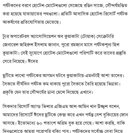
পর্যটকদের বরণে হোটেল-মোটেলগুলো সেজেছে রঙিন সাজে, সৌন্দর্যমণ্ডিত
করা হয়েছে যাতায়াতের পথগুলো। প্রতিটি আবাসিক হোটেল-রিসোর্ট পর্যটক
আকর্ষণের প্রতিযোগিতায় মেতেছে।
ট্যুর অপারেটরস অ্যাসোসিয়েশন অব কুয়াকাটা (টোয়াক) সেক্রেটারি
জেনারেল জহিরুল ইসলাম জানান, পুরো রমজান মাসে পর্যটকশূন্য ছিল
কুয়াকাটা। সেই সুযোগে হোটেল-মোটেলগুলো পরিপাটি করে তাদের প্রস্তুতি
সেরে নিয়েছে। ঈদের
ছুটিতে লাখো পর্যটকের আগমন ঘটবে কুয়াকাটায়-এমনটাই আশা তাদের।
সৈকতে দীর্ঘদিন পর্যটক কম থাকায় পুরো সৈকতে তৈরি হয়েছে ভিন্নতা।
প্রকৃতি যেন তার সৌন্দর্যের ডানা মেলে দিয়েছে এখানে।
সিকদার রিসোর্ট অ্যান্ড ভিলার এজিএম আল-আমিন খান উজ্জ্বল বলেন,
আমাদের রিসোর্টে ঈদের ছুটিকে কেন্দ্র করে এখন পর্যন্ত বেশ বুকিংয়ের ফোন
আসছে। ইতোমধ্যে ৬০ শতাংশ অগ্রিম বুক হয়ে গেছে। আশা করছি, বাকি
দিনগুলোতে আমরা পুরোপুরি বুকিং পাব। পর্যটকদের সর্বোচ্চ সেবা দিতে