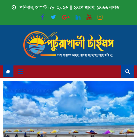
Skip
শনিবার, আগস্ট ০৮, ২০২৬ || ২৪শে শ্রাবণ, ১৪৩৩ বঙ্গাব্দ
to
content