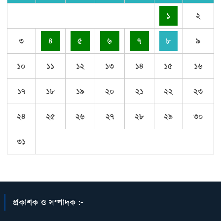
১
২
৩
৪
৫
৬
৭
৮
৯
১০
১১
১২
১৩
১৪
১৫
১৬
১৭
১৮
১৯
২০
২১
২২
২৩
২৪
২৫
২৬
২৭
২৮
২৯
৩০
৩১
প্রকাশক ও সম্পাদক :-