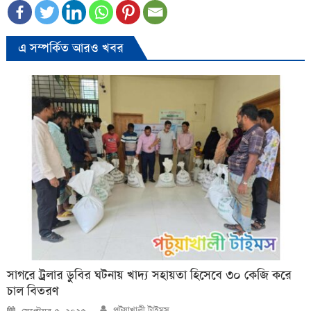
এ সম্পর্কিত আরও খবর
সাগরে ট্রলার ডুবির ঘটনায় খাদ্য সহায়তা হিসেবে ৩০ কেজি করে
চাল বিতরণ
Author
Posted
পটুয়াখালী টাইমস