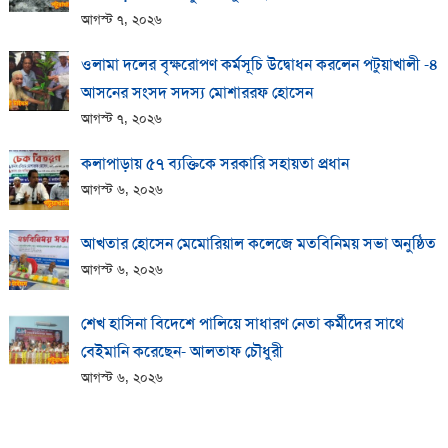
আগস্ট ৭, ২০২৬
ওলামা দলের বৃক্ষরোপণ কর্মসূচি উদ্বোধন করলেন পটুয়াখালী -৪
আসনের সংসদ সদস্য মোশাররফ হোসেন
আগস্ট ৭, ২০২৬
কলাপাড়ায় ​৫৭ ব্যক্তিকে সরকারি সহায়তা প্রধান
আগস্ট ৬, ২০২৬
আখতার হোসেন মেমোরিয়াল কলেজে মতবিনিময় সভা অনুষ্ঠিত
আগস্ট ৬, ২০২৬
শেখ হাসিনা বিদেশে পালিয়ে সাধারণ নেতা কর্মীদের সাথে
বেইমানি করেছেন- আলতাফ চৌধুরী
আগস্ট ৬, ২০২৬