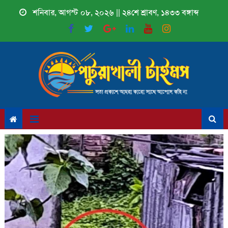
Skip
শনিবার, আগস্ট ০৮, ২০২৬ || ২৪শে শ্রাবণ, ১৪৩৩ বঙ্গাব্দ
to
content