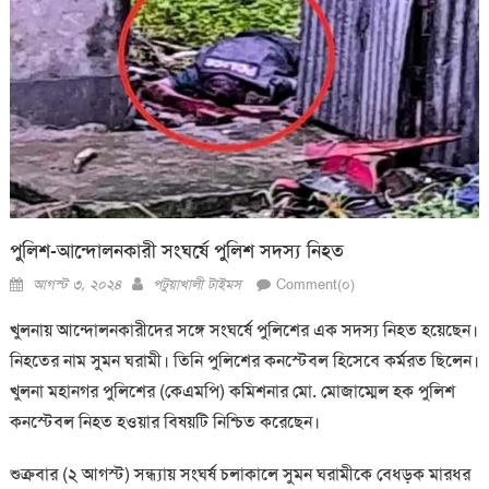
পুলিশ-আন্দোলনকারী সংঘর্ষে পুলিশ সদস্য নিহত
Posted
Author
আগস্ট ৩, ২০২৪
পটুয়াখালী টাইমস
Comment(০)
on
খুলনায় আন্দোলনকারীদের সঙ্গে সংঘর্ষে পুলিশের এক সদস্য নিহত হয়েছেন।
নিহতের নাম সুমন ঘরামী। তিনি পুলিশের কনস্টেবল হিসেবে কর্মরত ছিলেন।
খুলনা মহানগর পুলিশের (কেএমপি) কমিশনার মো. মোজাম্মেল হক পুলিশ
কনস্টেবল নিহত হওয়ার বিষয়টি নিশ্চিত করেছেন।
শুক্রবার (২ আগস্ট) সন্ধ্যায় সংঘর্ষ চলাকালে সুমন ঘরামীকে বেধড়ক মারধর