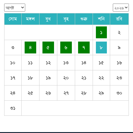
সোম
মঙ্গল
বুধ
বৃহ
শুক্র
শনি
রবি
১
২
৩
৪
৫
৬
৭
৮
৯
১০
১১
১২
১৩
১৪
১৫
১৬
১৭
১৮
১৯
২০
২১
২২
২৩
২৪
২৫
২৬
২৭
২৮
২৯
৩০
৩১