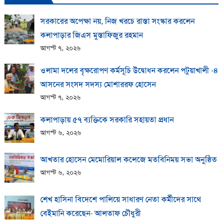
সরকারের অপেক্ষা নয়, নিজ খরচে রাস্তা সংস্কার করলেন
কলাপাড়ার জিএস মুস্তাফিজুর রহমান
আগস্ট ৭, ২০২৬
ওলামা দলের বৃক্ষরোপণ কর্মসূচি উদ্বোধন করলেন পটুয়াখালী -৪
আসনের সংসদ সদস্য মোশাররফ হোসেন
আগস্ট ৭, ২০২৬
কলাপাড়ায় ​৫৭ ব্যক্তিকে সরকারি সহায়তা প্রধান
আগস্ট ৬, ২০২৬
আখতার হোসেন মেমোরিয়াল কলেজে মতবিনিময় সভা অনুষ্ঠিত
আগস্ট ৬, ২০২৬
শেখ হাসিনা বিদেশে পালিয়ে সাধারণ নেতা কর্মীদের সাথে
বেইমানি করেছেন- আলতাফ চৌধুরী