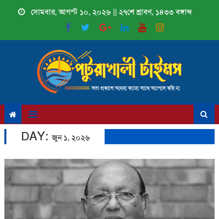
Skip
সোমবার, আগস্ট ১০, ২০২৬ || ২৭শে শ্রাবণ, ১৪৩৩ বঙ্গাব্দ
to
content
DAY:
জুন ১, ২০২৬