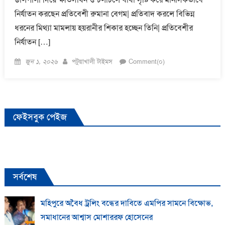
নির্যাতন করছেন প্রতিবেশী রুমানা বেগম| প্রতিবাদ করলে বিভিন্ন
ধরনের মিথ্যা মামলায় হয়রানীর শিকার হচ্ছেন তিনি| প্রতিবেশীর
নির্যাতন […]
Posted
Author
জুন ১, ২০২৬
পটুয়াখালী টাইমস
Comment(০)
on
ফেইসবুক পেইজ
সর্বশেষ
মহিপুরে অবৈধ ট্রলিং বন্ধের দাবিতে এমপির সামনে বিক্ষোভ,
সমাধানের আশ্বাস মোশাররফ হোসেনের