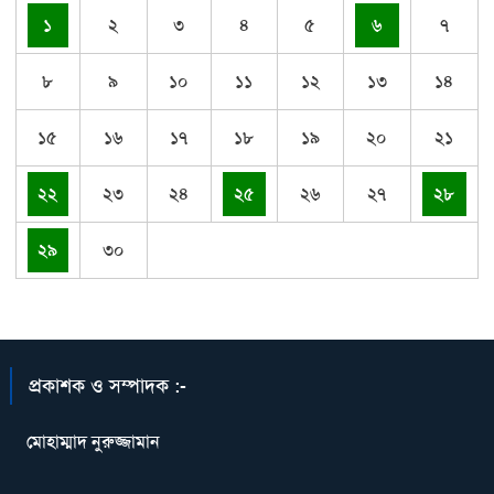
১
২
৩
৪
৫
৬
৭
৮
৯
১০
১১
১২
১৩
১৪
১৫
১৬
১৭
১৮
১৯
২০
২১
২২
২৩
২৪
২৫
২৬
২৭
২৮
২৯
৩০
প্রকাশক ও সম্পাদক :-
মোহাম্মাদ নুরুজ্জামান