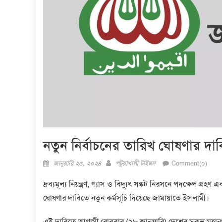
নতুন নির্বাচনের তারিখ ঘোষণার দা
Posted
Author
জানুয়ারি ২৫, ২০২৪
পটুয়াখালী টাইমস
Comment(০)
on
দ্রব্যমূল্য নিয়ন্ত্রণ, গ্যাস ও বিদ্যুৎ সঙ্কট নিরসনে পদক্ষেপ গ্
ঘোষণার দাবিতে নতুন কর্মসূচি দিয়েছে জামায়াতে ইসলামী।
এই দাবিতে আগামী রোববার (২৮ জানুয়ারি) দেশের সকল মহানগর