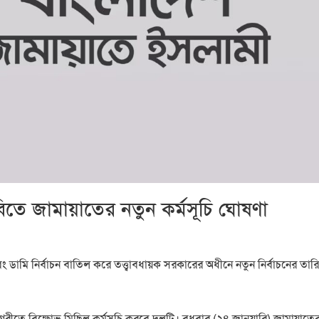
বিতে জামায়াতের নতুন কর্মসূচি ঘোষণা
রহণ এবং ডামি নির্বাচন বাতিল করে তত্ত্বাবধায়ক সরকারের অধীনে নতুন নির্বাচনের তার
ীতে বিক্ষোভ মিছিল কর্মসূচি করবে দলটি। বুধবার (২৪ জানুয়ারি) জামায়াতে