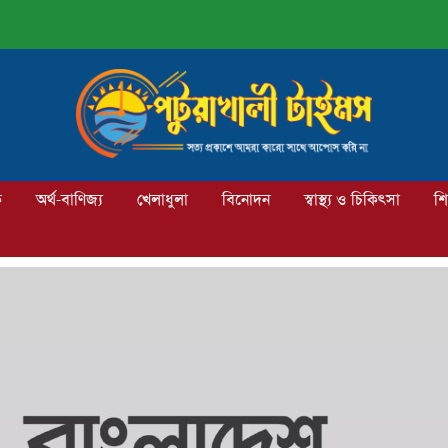
ক
অর্থ-বাণিজ্য
খেলাধুলা
বিনোদন
স্বাস্থ্য ও চিকিৎসা
শি