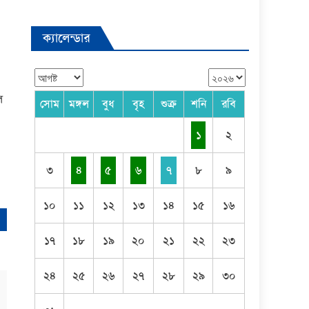
ক্যালেন্ডার
ল
সোম
মঙ্গল
বুধ
বৃহ
শুক্র
শনি
রবি
১
২
৩
৪
৫
৬
৭
৮
৯
১০
১১
১২
১৩
১৪
১৫
১৬
১৭
১৮
১৯
২০
২১
২২
২৩
২৪
২৫
২৬
২৭
২৮
২৯
৩০