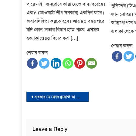
পারে নাই। জনরোষে তারা যেতে বাধ্য হয়েছে।
পুলিশের (ডিএ
এরাও (আওয়ামী লীগ সরকার) একদিন যাবে।
জানানো হয়। 
জবাবদিহিতা করতে হবে। আর ৪০ বছর পরে
আত্মগোপনে থাক
যদি কোন নেতার বিচার হতে পারে, এসমস্ত
এলাকা থেকে ত
হত্যাকাণ্ডেরও বিচার করা […]
শেয়ার করুন
শেয়ার করুন
Post
সরকার যে ফোর টুয়েন্টি তা দেশের মানুষ ও পশ্চিমারা জানে: মান্না
navigation
Leave a Reply