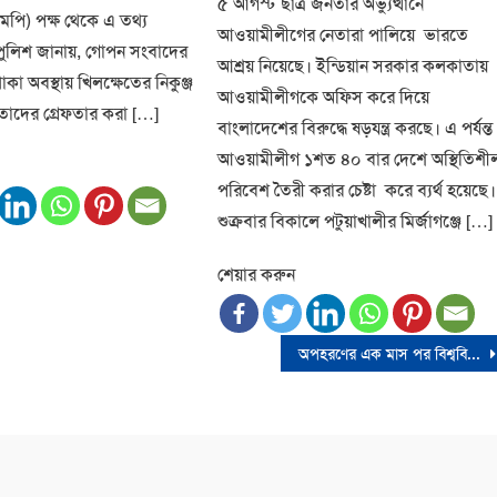
৫ আগস্ট ছাত্র জনতার অভ্যুত্থানে
মপি) পক্ষ থেকে এ তথ্য
আওয়ামীলীগের নেতারা পালিয়ে ভারতে
পুলিশ জানায়, গোপন সংবাদের
আশ্রয় নিয়েছে। ইন্ডিয়ান সরকার কলকাতায়
া অবস্থায় খিলক্ষেতের নিকুঞ্জ
আওয়ামীলীগকে অফিস করে দিয়ে
াদের গ্রেফতার করা […]
বাংলাদেশের বিরুদ্ধে ষড়যন্ত্র করছে। এ পর্যন্ত
আওয়ামীলীগ ১শত ৪০ বার দেশে অস্থিতিশী
পরিবেশ তৈরী করার চেষ্টা করে ব্যর্থ হয়েছে।
শুক্রবার বিকালে পটুয়াখালীর মির্জাগঞ্জে […]
শেয়ার করুন
অপহরণের এক মাস পর বিশ্ববিদ্যালয় ছাত্র হিমেল উদ্ধার