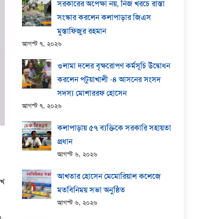
সরকারের অপেক্ষা নয়, নিজ খরচে রাস্তা
সংস্কার করলেন কলাপাড়ার জিএস
মুস্তাফিজুর রহমান
আগস্ট ৭, ২০২৬
ওলামা দলের বৃক্ষরোপণ কর্মসূচি উদ্বোধন
করলেন পটুয়াখালী -৪ আসনের সংসদ
সদস্য মোশাররফ হোসেন
আগস্ট ৭, ২০২৬
কলাপাড়ায় ​৫৭ ব্যক্তিকে সরকারি সহায়তা
প্রধান
আগস্ট ৬, ২০২৬
আখতার হোসেন মেমোরিয়াল কলেজে
িখ
মতবিনিময় সভা অনুষ্ঠিত
আগস্ট ৬, ২০২৬
র