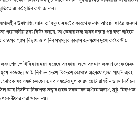
িবৃতিতে এ কর্মসূচির কথা জানান।
লাগামহীন ঊর্ধ্বগতি, গ্যাস ও বিদ্যুৎ সঙ্কটের কারণে জনগণ অতিষ্ঠ। দরিদ্র জনগণ
প্রয়োজনীয় দ্রব্য বিক্রি করছে, তা কেনার জন্য মানুষ ঘণ্টার পর ঘণ্টা লাইনে
া। তার ওপর গ্যাস-বিদ্যুৎ ও পানির সমস্যার কারণে জনগণের দুঃখ-কষ্টের সীমা
 করে জনগণের ভোটাধিকার হরণ করেছে সরকার। এতে সরকার জনগণ থেকে যেমন
র মুখে পড়েছে। ডামি নির্বাচন দেশে-বিদেশে কোথাও গ্রহণযোগ্যতা পায়নি এবং
কূটনৈতিক মহাসঙ্কট চলছে। এসব সঙ্কটের মূল কারণ ভোটারবিহীন ডামি নির্বাচন
 করে নির্দলীয়-নিরপেক্ষ তত্ত্বাবধায়ক সরকারের অধীনে অবাধ, সুষ্ঠু, নিরপেক্ষ,
দেশকে উদ্ধার করা সম্ভব নয়।