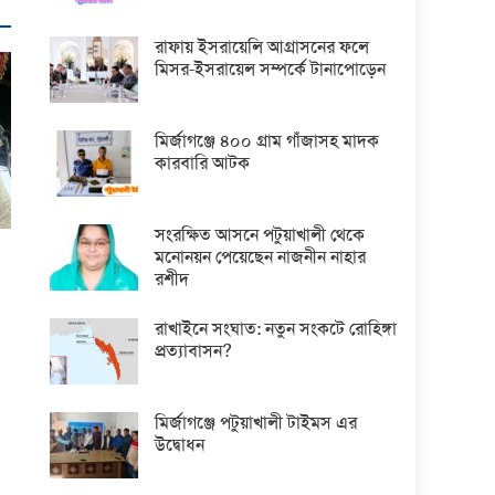
রাফায় ইসরায়েলি আগ্রাসনের ফলে
মিসর-ইসরায়েল সম্পর্কে টানাপোড়েন
মির্জাগঞ্জে ৪০০ গ্রাম গাঁজাসহ মাদক
কারবারি আটক
সংরক্ষিত আসনে পটুয়াখালী থেকে
মনোনয়ন পেয়েছেন নাজনীন নাহার
রশীদ
রাখাইনে সংঘাত: নতুন সংকটে রোহিঙ্গা
প্রত্যাবাসন?
মির্জাগঞ্জে পটুয়াখালী টাইমস এর
উদ্বোধন