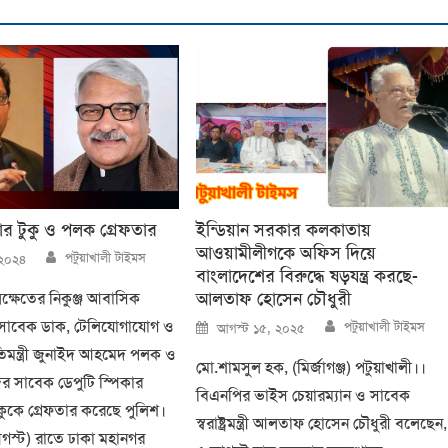
কার টুকু ও পলক গ্রেফতার
ইন্ডিয়ান সরকার কলকাতায়
আওয়ামীলীগকে অফিস দিয়ে
Author
পটুয়াখালী টাইমস
 ২০২৪
বাংলাদেশের বিরুদ্ধে ষড়যন্ত্র করছে-
আলতাফ হোসেন চৌধুরী
ক্ষেতের নিকুঞ্জ আবাসিক
Author
Posted
সাবেক ডাক, টেলিযোগাযোগ ও
পটুয়াখালী টাইমস
আগস্ট ১৫, ২০২৫
on
প্রতিমন্ত্রী জুনাইদ আহমেদ পলক ও
মো.শামসুল হক, (মির্জাগঞ্জ) পটুয়াখালী।।
র সাবেক ডেপুটি স্পিকার
বিএনপির ভাইস চেয়ারম্যান ও সাবেক
কুকে গ্রেফতার করেছে পুলিশ।
স্বরাষ্ট্রমন্ত্রী আলতাফ হোসেন চৌধুরী বলেছেন,
গস্ট) রাতে ঢাকা মহানগর