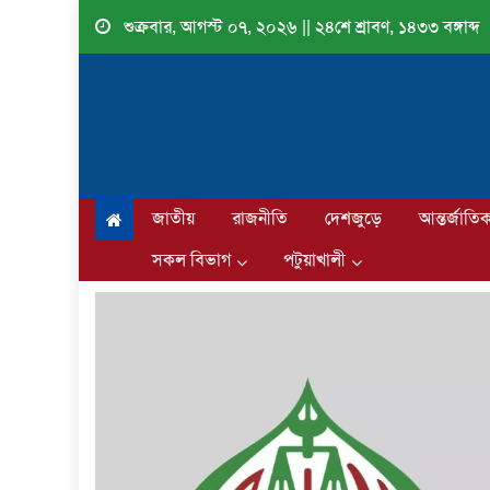
Skip
শুক্রবার, আগস্ট ০৭, ২০২৬ || ২৪শে শ্রাবণ, ১৪৩৩ বঙ্গাব্দ
to
content
জাতীয়
রাজনীতি
দেশজুড়ে
আন্তর্জাতি
সকল বিভাগ
পটুয়াখালী