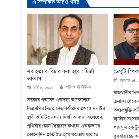
এ সম্পর্কিত আরও খবর
সব হত্যার বিচার করা হবে : মির্জা
ডেপুটি স্পি
আব্বাস
Posted
আগস্ট ১৫,
on
Author
Posted
পটুয়াখালী টাইমস
মার্চ ৬, ২০২৪
on
রাজধানীর খিল
সরকার পতনের একদফা আন্দোলনে
এলাকা থেকে 
বিএনপির নিহত নেতাকর্মীদের প্রসঙ্গে দলটির
তথ্যপ্রযুক্তি 
স্থায়ী কমিটির সদস্য মির্জা আব্বাস বলেছেন,
জাতীয় সংসদে
পৃথিবীর কোন স্বৈরাচার কখনো এককভাবে
শামসুল হক টু
কোনোদিন প্রতিষ্ঠিত হয়ে ক্ষমতায় থাকতে
বুধবার (১৪ আ