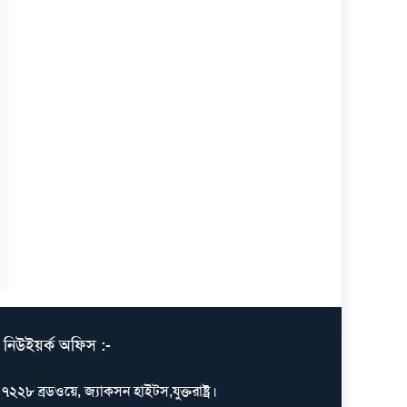
নিউইয়র্ক অফিস :-
৭২২৮ ব্রডওয়ে, জ্যাকসন হাইটস,যুক্তরাষ্ট্র।