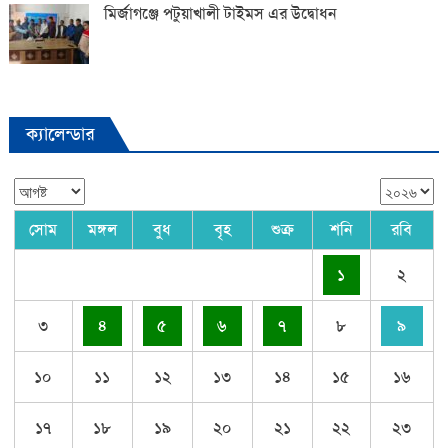
মির্জাগঞ্জে পটুয়াখালী টাইমস এর উদ্বোধন
ক্যালেন্ডার
সোম
মঙ্গল
বুধ
বৃহ
শুক্র
শনি
রবি
১
২
৩
৪
৫
৬
৭
৮
৯
১০
১১
১২
১৩
১৪
১৫
১৬
১৭
১৮
১৯
২০
২১
২২
২৩