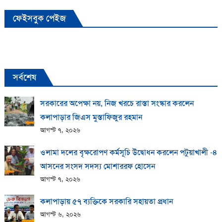
ফেইসবুক পেইজ
সর্বশেষ
সরকারের অপেক্ষা নয়, নিজ খরচে রাস্তা সংস্কার করলেন
কলাপাড়ার জিএস মুস্তাফিজুর রহমান
আগস্ট ৭, ২০২৬
ওলামা দলের বৃক্ষরোপণ কর্মসূচি উদ্বোধন করলেন পটুয়াখালী -৪
আসনের সংসদ সদস্য মোশাররফ হোসেন
আগস্ট ৭, ২০২৬
কলাপাড়ায় ​৫৭ ব্যক্তিকে সরকারি সহায়তা প্রধান
আগস্ট ৬, ২০২৬