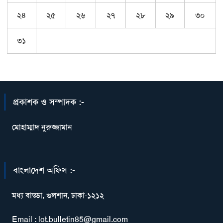
২৪
২৫
২৬
২৭
২৮
২৯
৩০
৩১
প্রকাশক ও সম্পাদক :-
মোহাম্মাদ নুরুজ্জামান
বাংলাদেশ অফিস :-
মধ্য বাড্ডা, গুলশান, ঢাকা-১২১২
Email : lot.bulletin85@gmail.com