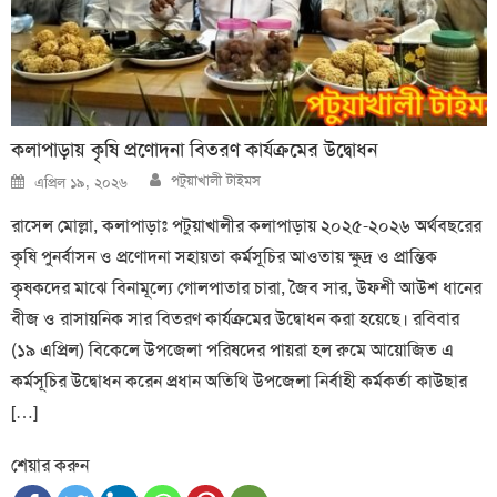
কলাপাড়ায় কৃষি প্রণোদনা বিতরণ কার্যক্রমের উদ্বোধন
Author
Posted
পটুয়াখালী টাইমস
এপ্রিল ১৯, ২০২৬
on
রাসেল মোল্লা, কলাপাড়াঃ পটুয়াখালীর কলাপাড়ায় ২০২৫-২০২৬ অর্থবছরের
কৃষি পুনর্বাসন ও প্রণোদনা সহায়তা কর্মসূচির আওতায় ক্ষুদ্র ও প্রান্তিক
কৃষকদের মাঝে বিনামূল্যে গোলপাতার চারা, জৈব সার, উফশী আউশ ধানের
বীজ ও রাসায়নিক সার বিতরণ কার্যক্রমের উদ্বোধন করা হয়েছে। রবিবার
(১৯ এপ্রিল) বিকেলে উপজেলা পরিষদের পায়রা হল রুমে আয়োজিত এ
কর্মসূচির উদ্বোধন করেন প্রধান অতিথি উপজেলা নির্বাহী কর্মকর্তা কাউছার
[…]
শেয়ার করুন