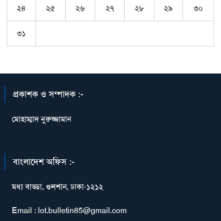
২৪
২৫
২৬
২৭
২৮
২৯
৩০
৩১
প্রকাশক ও সম্পাদক :-
মোহাম্মাদ নুরুজ্জামান
বাংলাদেশ অফিস :-
মধ্য বাড্ডা, গুলশান, ঢাকা-১২১২
Email : lot.bulletin85@gmail.com