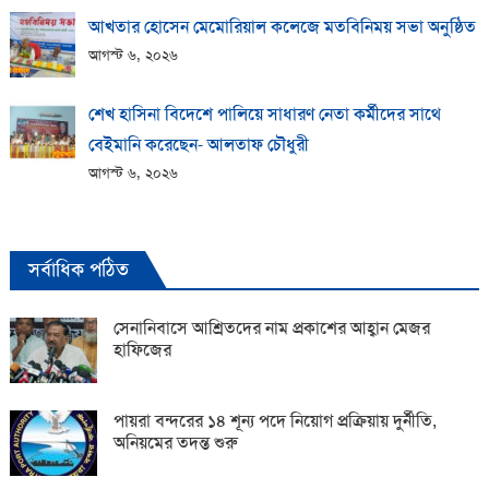
আখতার হোসেন মেমোরিয়াল কলেজে মতবিনিময় সভা অনুষ্ঠিত
আগস্ট ৬, ২০২৬
শেখ হাসিনা বিদেশে পালিয়ে সাধারণ নেতা কর্মীদের সাথে
বেইমানি করেছেন- আলতাফ চৌধুরী
আগস্ট ৬, ২০২৬
সর্বাধিক পঠিত
সেনানিবাসে আশ্রিতদের নাম প্রকাশের আহ্বান মেজর
হাফিজের
পায়রা বন্দরের ১৪ শূন্য পদে নিয়োগ প্রক্রিয়ায় দুর্নীতি,
অনিয়মের তদন্ত শুরু