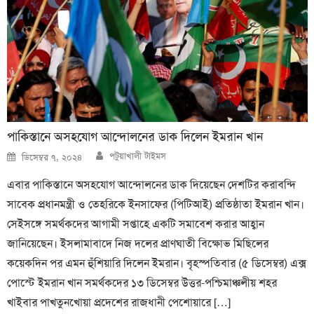
পাকিস্তানে অসহযোগ আন্দোলনের ডাক দিলেন ইমরান খান
Author
Posted
পটুয়াখালী টাইমস
ডিসেম্বর ৭, ২০২৪
on
এবার পাকিস্তানে অসহযোগ আন্দোলনের ডাক দিয়েছেন দেশটির করাবন্দি
সাবেক প্রধানমন্ত্রী ও তেহরিকে ইনসাফের (পিটিআই) প্রতিষ্ঠাতা ইমরান খান।
সেইসঙ্গে সমর্থকদের আগামী সপ্তাহে একটি সমাবেশ করার আহ্বান
জানিয়েছেন। ইসলামাবাদে নিজ দলের প্রাণঘাতী বিক্ষোভ মিছিলের
কয়েকদিন পর এমন হুঁশিয়ারি দিলেন ইমরান। বৃহস্পতিবার (৫ ডিসেম্বর) এক্স
পোস্টে ইমরান খান সমর্থকদের ১৩ ডিসেম্বর উত্তর-পশ্চিমাঞ্চলীয় শহর
খাইবার পাখতুনখোয়া প্রদেশের রাজধানী পেশোয়ারে […]