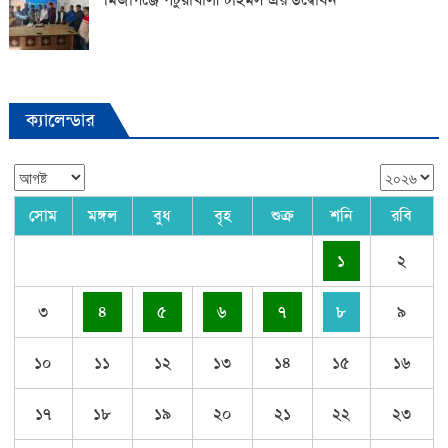
ক্যালেন্ডার
সোম
মঙ্গল
বুধ
বৃহ
শুক্র
শনি
রবি
১
২
৩
৪
৫
৬
৭
৮
৯
১০
১১
১২
১৩
১৪
১৫
১৬
১৭
১৮
১৯
২০
২১
২২
২৩