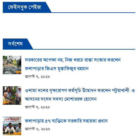
ফেইসবুক পেইজ
সর্বশেষ
সরকারের অপেক্ষা নয়, নিজ খরচে রাস্তা সংস্কার করলেন
কলাপাড়ার জিএস মুস্তাফিজুর রহমান
আগস্ট ৭, ২০২৬
ওলামা দলের বৃক্ষরোপণ কর্মসূচি উদ্বোধন করলেন পটুয়াখালী -৪
আসনের সংসদ সদস্য মোশাররফ হোসেন
আগস্ট ৭, ২০২৬
কলাপাড়ায় ​৫৭ ব্যক্তিকে সরকারি সহায়তা প্রধান
আগস্ট ৬, ২০২৬