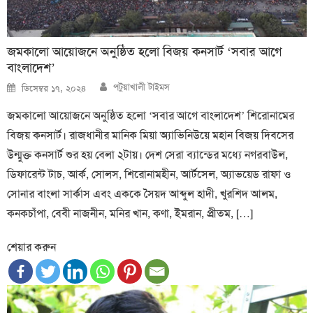
জমকালো আয়োজনে অনুষ্ঠিত হলো বিজয় কনসার্ট ‘সবার আগে
বাংলাদেশ’
Author
Posted
পটুয়াখালী টাইমস
ডিসেম্বর ১৭, ২০২৪
on
জমকালো আয়োজনে অনুষ্ঠিত হলো ‘সবার আগে বাংলাদেশ’ শিরোনামের
বিজয় কনসার্ট। রাজধানীর মানিক মিয়া অ্যাভিনিউয়ে মহান বিজয় দিবসের
উন্মুক্ত কনসার্ট শুর হয় বেলা ২টায়। দেশ সেরা ব্যান্ডের মধ্যে নগরবাউল,
ডিফারেন্ট টাচ, আর্ক, সোলস, শিরোনামহীন, আর্টসেল, অ্যাভয়েড রাফা ও
সোনার বাংলা সার্কাস এবং এককে সৈয়দ আব্দুল হাদী, খুরশিদ আলম,
কনকচাঁপা, বেবী নাজনীন, মনির খান, কণা, ইমরান, প্রীতম, […]
শেয়ার করুন