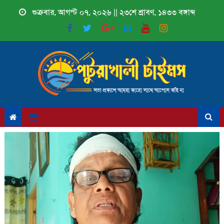
Skip
শুক্রবার, আগস্ট ০৭, ২০২৬ || ২৩শে শ্রাবণ, ১৪৩৩ বঙ্গাব্দ
to
content