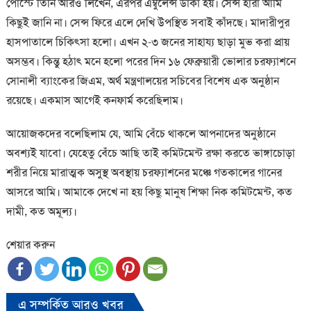
পোস্টে তিনি আরও লিখেন, এরপর এম্বুলেন্স ডাকা হয়। সেন্স হারা আমি
কিছুই জানি না। সেন্স ফিরে এলে দেখি উপস্থিত সবাই কাঁদছে। মাদারীপুর
হাসপাতালে চিকিৎসা হলো। এখন ২-৩ জনের সাহায্য ছাড়া মুভ করা প্রায়
অসম্ভব। কিন্তু হঠাৎ মনে হলো পরের দিন ১৬ ফেব্রুয়ারী ভোলার চরফ্যাশনে
সোনালী ব্যাংকের জিএম, অর্থ মন্ত্রণালয়ের সচিবের বিশেষ এক অনুষ্ঠান
রয়েছে। একমাস আগেই কনফার্ম করেছিলাম।
আয়োজকদের বলেছিলাম যে, আমি বেঁচে থাকলে আপনাদের অনুষ্ঠানে
অবশ্যই যাবো। যেহেতু বেঁচে আছি তাই কমিটমেন্ট রক্ষা করতে ভাঙ্গাচোড়া
শরীর নিয়ে মারাত্মক অসুস্থ অবস্থায় চরফ্যাশনের মঞ্চে গতকালের গানের
আসরে আমি। আমাকে দেখে না হয় কিছু মানুষ শিক্ষা নিক কমিটমেন্ট, কত
দামী, কত অমূল্য।
শেয়ার করুন
এ সম্পর্কিত আরও খবর