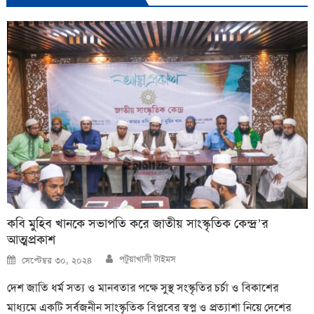
কবি মুহিব খানকে সভাপতি করে জাতীয় সাংস্কৃতিক কেন্দ্র’র
আত্মপ্রকাশ
Author
Posted
পটুয়াখালী টাইমস
সেপ্টেম্বর ৩০, ২০২৪
on
দেশ জাতি ধর্ম সত্য ও মানবতার পক্ষে সুস্থ সংস্কৃতির চর্চা ও বিকাশের
মাধ্যমে একটি সর্বজনীন সাংস্কৃতিক বিপ্লবের স্বপ্ন ও প্রত্যাশা নিয়ে দেশের