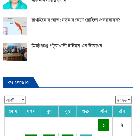
নাজনীন নাহার রশীদ
রাখাইনে সংঘাত: নতুন সংকটে রোহিঙ্গা প্রত্যাবাসন?
মির্জাগঞ্জে পটুয়াখালী টাইমস এর উদ্বোধন
ক্যালেন্ডার
সোম
মঙ্গল
বুধ
বৃহ
শুক্র
শনি
রবি
১
২