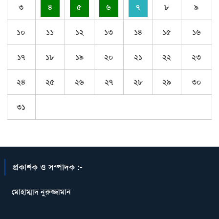
৩
৪
৫
৬
৭
৮
৯
১০
১১
১২
১৩
১৪
১৫
১৬
১৭
১৮
১৯
২০
২১
২২
২৩
২৪
২৫
২৬
২৭
২৮
২৯
৩০
৩১
প্রকাশক ও সম্পাদক :-
মোহাম্মাদ নুরুজ্জামান