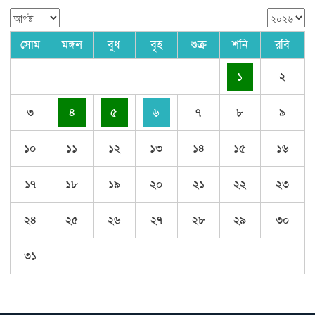
সোম
মঙ্গল
বুধ
বৃহ
শুক্র
শনি
রবি
১
২
৩
৪
৫
৬
৭
৮
৯
১০
১১
১২
১৩
১৪
১৫
১৬
১৭
১৮
১৯
২০
২১
২২
২৩
২৪
২৫
২৬
২৭
২৮
২৯
৩০
৩১