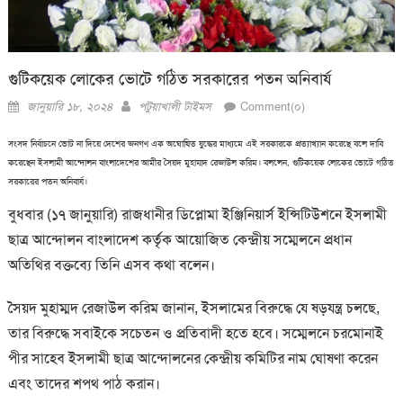
গুটিকয়েক লোকের ভোটে গঠিত সরকারের পতন অনিবার্য
Posted
Author
জানুয়ারি ১৮, ২০২৪
পটুয়াখালী টাইমস
Comment(০)
on
সংসদ নির্বাচনে ভোট না দিয়ে দেশের জনগণ এক অঘোষিত যুদ্ধের মাধ্যমে এই সরকারকে প্রত্যাখ্যান করেছে বলে দাবি
করেছেন ইসলামী আন্দোলন বাংলাদেশের আমীর সৈয়দ মুহাম্মদ রেজাউল করিম। বললেন, গুটিকয়েক লোকের ভোটে গঠিত
সরকারের পতন অনিবার্য।
বুধবার (১৭ জানুয়ারি) রাজধানীর ডিপ্লোমা ইঞ্জিনিয়ার্স ইন্সিটিউশনে ইসলামী
ছাত্র আন্দোলন বাংলাদেশ কর্তৃক আয়োজিত কেন্দ্রীয় সম্মেলনে প্রধান
অতিথির বক্তব্যে তিনি এসব কথা বলেন।
সৈয়দ মুহাম্মদ রেজাউল করিম জানান, ইসলামের বিরুদ্ধে যে ষড়যন্ত্র চলছে,
তার বিরুদ্ধে সবাইকে সচেতন ও প্রতিবাদী হতে হবে। সম্মেলনে চরমোনাই
পীর সাহেব ইসলামী ছাত্র আন্দোলনের কেন্দ্রীয় কমিটির নাম ঘোষণা করেন
এবং তাদের শপথ পাঠ করান।