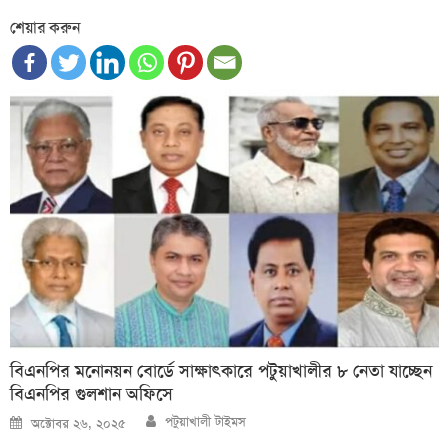
শেয়ার করুন
বিএনপির মনোনয়ন বোর্ডে সাক্ষাৎকারে পটুয়াখালীর ৮ নেতা যাচ্ছেন
বিএনপির গুলশান অফিসে
Author
Posted
পটুয়াখালী টাইমস
অক্টোবর ২৬, ২০২৫
on