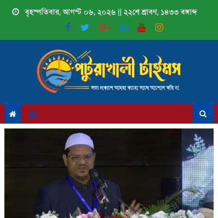
Skip
বৃহস্পতিবার, আগস্ট ০৬, ২০২৬ || ২২শে শ্রাবণ, ১৪৩৩ বঙ্গাব্দ
to
content