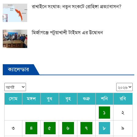
রাখাইনে সংঘাত: নতুন সংকটে রোহিঙ্গা প্রত্যাবাসন?
মির্জাগঞ্জে পটুয়াখালী টাইমস এর উদ্বোধন
ক্যালেন্ডার
সোম
মঙ্গল
বুধ
বৃহ
শুক্র
শনি
রবি
১
২
৩
৪
৫
৬
৭
৮
৯