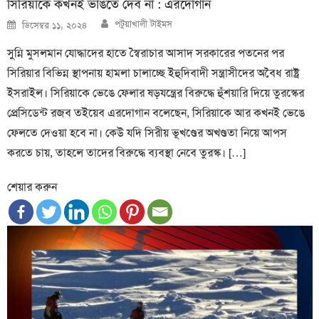
সিরিয়াকে কখনই ভাঙতে দেব না : এরদোগান
Author
Posted
পটুয়াখালী টাইমস
ডিসেম্বর ১১, ২০২৪
on
সুন্নি মুসলমান যোদ্ধাদের হাতে স্বৈরাচার আসাদ সরকারের পতনের পর
সিরিয়ার বিভিন্ন স্থাপনায় হামলা চালাচ্ছে ইহুদিবাদী সন্ত্রাসীদের অবৈধ রাষ্ট্র
ইসরাইল। সিরিয়াকে ভেঙে ফেলার ষড়যন্ত্রের বিরুদ্ধে হুঁশয়ারি দিয়ে তুরস্কের
প্রেসিডেন্ট রজব তইয়েব এরদোগান বলেছেন, সিরিয়াকে আর কখনই ভেঙে
ফেলতে দেওয়া হবে না। কেউ যদি সিরীয় ভূখণ্ডের অখণ্ডতা নিয়ে আপস
করতে চায়, তাহলে তাদের বিরুদ্ধে ব্যবস্থা নেবে তুরস্ক। […]
শেয়ার করুন