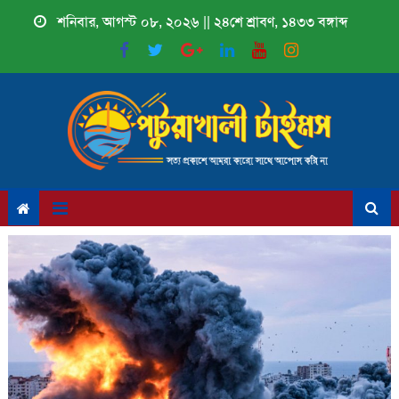
Skip
শনিবার, আগস্ট ০৮, ২০২৬ || ২৪শে শ্রাবণ, ১৪৩৩ বঙ্গাব্দ
to
content