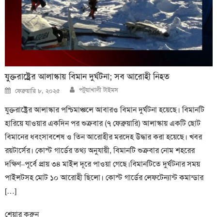
যুক্তরাষ্ট্রের আলাস্কায় বিমান দুর্ঘটনা; সব আরোহী নিহত
Author
Posted
পটুয়াখালী টাইমস
ফেব্রুয়ারি ৮, ২০২৫
on
যুক্তরাষ্ট্রের আলাস্কার পশ্চিমাঞ্চলে আবারও বিমান দুর্ঘটনা হয়েছে। বিমানটি
হারিয়ে যাওয়ার একদিন পর শুক্রবার (৭ ফেব্রুয়ারি) আলাস্কায় একটি ছোট
বিমানের ধবংসাবশেষ ও তিন আরোহীর মরদেহ উদ্ধার করা হয়েছে। খবর
রয়টার্সের। কোস্ট গার্ডের তথ্য অনুযায়ী, বিমানটি শুক্রবার নোম শহরের
দক্ষিণ–পূর্বে প্রায় ৩৪ মাইল দূরে পাওয়া গেছে।বিমানটিতে দুর্ঘটনার সময়
পাইলটসহ মোট ১০ আরোহী ছিলো। কোস্ট গার্ডের লেফটেন্যান্ট কমান্ডার
[…]
শেয়ার করুন