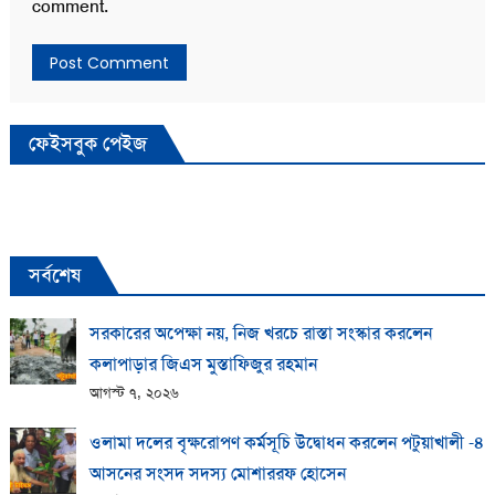
comment.
ফেইসবুক পেইজ
সর্বশেষ
সরকারের অপেক্ষা নয়, নিজ খরচে রাস্তা সংস্কার করলেন
কলাপাড়ার জিএস মুস্তাফিজুর রহমান
আগস্ট ৭, ২০২৬
ওলামা দলের বৃক্ষরোপণ কর্মসূচি উদ্বোধন করলেন পটুয়াখালী -৪
আসনের সংসদ সদস্য মোশাররফ হোসেন