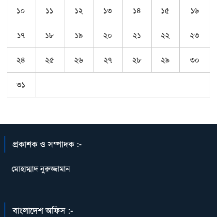
১০
১১
১২
১৩
১৪
১৫
১৬
১৭
১৮
১৯
২০
২১
২২
২৩
২৪
২৫
২৬
২৭
২৮
২৯
৩০
৩১
প্রকাশক ও সম্পাদক :-
মোহাম্মাদ নুরুজ্জামান
বাংলাদেশ অফিস :-