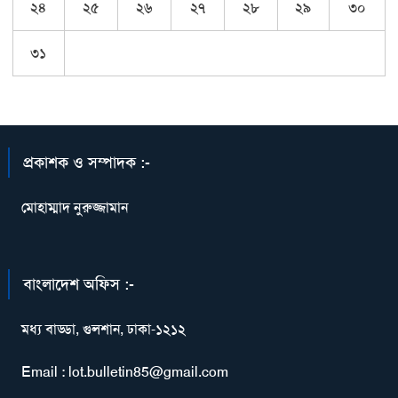
২৪
২৫
২৬
২৭
২৮
২৯
৩০
৩১
প্রকাশক ও সম্পাদক :-
মোহাম্মাদ নুরুজ্জামান
বাংলাদেশ অফিস :-
মধ্য বাড্ডা, গুলশান, ঢাকা-১২১২
Email : lot.bulletin85@gmail.com