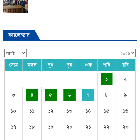
ক্যালেন্ডার
সোম
মঙ্গল
বুধ
বৃহ
শুক্র
শনি
রবি
১
২
৩
৪
৫
৬
৭
৮
৯
১০
১১
১২
১৩
১৪
১৫
১৬
১৭
১৮
১৯
২০
২১
২২
২৩