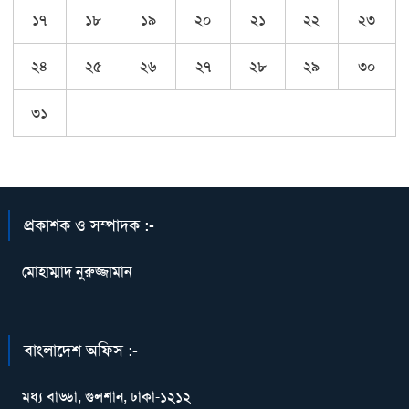
১৭
১৮
১৯
২০
২১
২২
২৩
২৪
২৫
২৬
২৭
২৮
২৯
৩০
৩১
প্রকাশক ও সম্পাদক :-
মোহাম্মাদ নুরুজ্জামান
বাংলাদেশ অফিস :-
মধ্য বাড্ডা, গুলশান, ঢাকা-১২১২