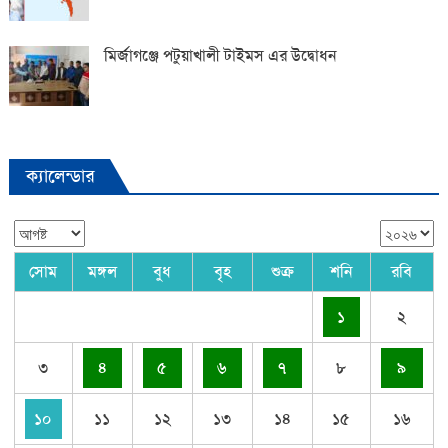
মির্জাগঞ্জে পটুয়াখালী টাইমস এর উদ্বোধন
ক্যালেন্ডার
সোম
মঙ্গল
বুধ
বৃহ
শুক্র
শনি
রবি
১
২
৩
৪
৫
৬
৭
৮
৯
১০
১১
১২
১৩
১৪
১৫
১৬