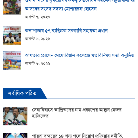
ওলামা দলের বৃক্ষরোপণ কর্মসূচি উদ্বোধন করলেন পটুয়াখালী -৪
আসনের সংসদ সদস্য মোশাররফ হোসেন
আগস্ট ৭, ২০২৬
কলাপাড়ায় ​৫৭ ব্যক্তিকে সরকারি সহায়তা প্রধান
আগস্ট ৬, ২০২৬
আখতার হোসেন মেমোরিয়াল কলেজে মতবিনিময় সভা অনুষ্ঠিত
আগস্ট ৬, ২০২৬
সর্বাধিক পঠিত
সেনানিবাসে আশ্রিতদের নাম প্রকাশের আহ্বান মেজর
হাফিজের
পায়রা বন্দরের ১৪ শূন্য পদে নিয়োগ প্রক্রিয়ায় দুর্নীতি,