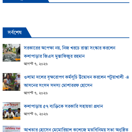
সর্বশেষ
সরকারের অপেক্ষা নয়, নিজ খরচে রাস্তা সংস্কার করলেন
কলাপাড়ার জিএস মুস্তাফিজুর রহমান
আগস্ট ৭, ২০২৬
ওলামা দলের বৃক্ষরোপণ কর্মসূচি উদ্বোধন করলেন পটুয়াখালী -৪
আসনের সংসদ সদস্য মোশাররফ হোসেন
আগস্ট ৭, ২০২৬
কলাপাড়ায় ​৫৭ ব্যক্তিকে সরকারি সহায়তা প্রধান
আগস্ট ৬, ২০২৬
আখতার হোসেন মেমোরিয়াল কলেজে মতবিনিময় সভা অনুষ্ঠিত