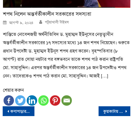
শপথ নিলেন অন্তর্বর্তীকালীন সরকারের সদস্যরা
Author
Posted
পটুয়াখালী টাইমস
আগস্ট ৯, ২০২৪
on
শান্তিতে নোবেলজয়ী অর্থনীতিবিদ ড. মুহাম্মদ ইউনূসের নেতৃত্বাধীন
অন্তর্বর্তীকালীন সরকারের ১৭ সদস্যের মধ্যে ১৪ জন শপথ নিয়েছেন। শুরুতে
প্রধান উপদেষ্টা ড. মুহাম্মদ ইউনূস শপথ গ্রহণ করেন। বৃহস্পতিবার (৮
আগস্ট) রাত সোয়া নয়টার পর বঙ্গভবনে তাকে শপথ পাঠ করান রাষ্ট্রপতি
মো. সাহাবুদ্দিন। এরপর অন্তর্বর্তীকালীন সরকারের ১৪ জন উপদেষ্টাও শপথ
নেন। তাদেরকেও শপথ পাঠ করান মো. সাহাবুদ্দিন। আজই […]
শেয়ার করুন
Post
কলাপাড়ার মহিপুরে কলেজ ছাত্রদলের কমিটিতে ছাত্রলীগ নেতা
কুয়াকাটায় জমি নিয়ে বিরোধের জেরে সন্ত্রাসী হামলায় আহত ৭
navigation