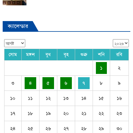
ক্যালেন্ডার
সোম
মঙ্গল
বুধ
বৃহ
শুক্র
শনি
রবি
১
২
৩
৪
৫
৬
৭
৮
৯
১০
১১
১২
১৩
১৪
১৫
১৬
১৭
১৮
১৯
২০
২১
২২
২৩
২৪
২৫
২৬
২৭
২৮
২৯
৩০