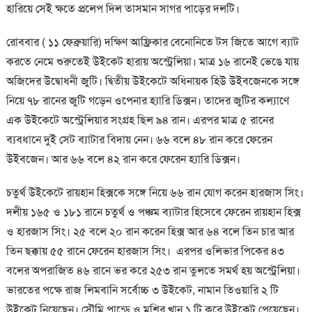
হারিয়ে সেই ক্ষতে প্রলেপ দিল তাসমান সাগর পাড়ের দলটি।
রোববার ( ১১ ফেব্রুয়ারি) দক্ষিণ আফ্রিকার বেনোনিতে টস জিতে আগে ব্যাট
করতে নেমে শুরুতেই উইকেট হারায় অস্ট্রেলিয়া। মাত্র ১৬ রানেই ভেঙে যায়
অজিদের উদ্বোধনী জুটি। দ্বিতীয় উইকেটে অধিনায়ক হিউ উইবজেনকে সঙ্গে
নিয়ে ৭৮ রানের জুটি গড়েন ওপেনার হ্যারি ডিক্সন। তাদের জুটির কল্যাণে
এক উইকেটে অস্ট্রেলিয়ার সংগ্রহ ছিল ৯৪ রান। এরপর মাত্র ৫ রানের
ব্যবধানে দুই সেট ব্যাটার বিদায় নেন। ৬৬ বলে ৪৮ রান করে ফেরেন
উইবজেন। আর ৬৬ বলে ৪২ রান করে ফেরেন হ্যারি ডিক্সন।
চতুর্থ উইকেটে রায়হান হিক্সকে সঙ্গে নিয়ে ৬৬ রান যোগ করেন হারজাস সিং।
দলীয় ১৬৫ ও ১৮১ রানে চতুর্থ ও পঞ্চম ব্যাটার হিসেবে ফেরেন রায়হান হিক্স
ও হারজাস সিং। ২৫ বলে ২০ রান করেন হিক্স আর ৬৪ বলে তিন চার আর
তিন ছক্কায় ৫৫ রানে ফেরেন হারজাস সিং। এরপর ওলিভার পিকের ৪৩
বলের অপরাজিত ৪৬ রানে ভর করে ২৫৩ রান তুলতে সমর্থ হয় অস্ট্রেলিয়া।
ভারতের পক্ষে রাজ লিমবানি সর্বোচ্চ ৩ উইকেট, নামান তিওয়ারি ২ টি
উইকেট নিয়েছেন। সৌমি পান্ডে ও মুশির খান ১ টি করে উইকেট পেয়েছেন।