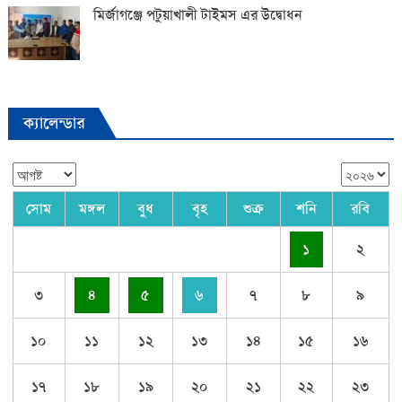
মির্জাগঞ্জে পটুয়াখালী টাইমস এর উদ্বোধন
ক্যালেন্ডার
সোম
মঙ্গল
বুধ
বৃহ
শুক্র
শনি
রবি
১
২
৩
৪
৫
৬
৭
৮
৯
১০
১১
১২
১৩
১৪
১৫
১৬
১৭
১৮
১৯
২০
২১
২২
২৩