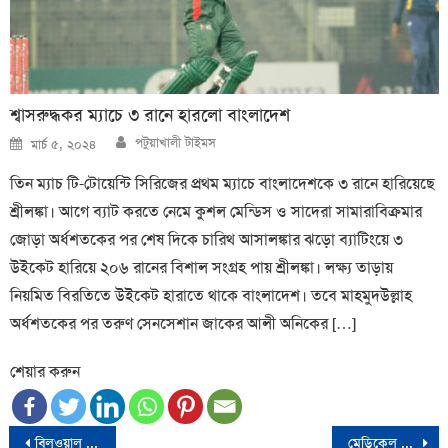
শ্বাসরুদ্ধকর ম্যাচে ৩ রানে হারলো বাংলাদেশ
Author
Posted
পটুয়াখালী টাইমস
মার্চ ৫, ২০২৪
on
তিন ম্যাচ টি-টোয়েন্টি সিরিজের প্রথম ম্যাচে বাংলাদেশকে ৩ রানে হারিয়েছে
শ্রীলঙ্কা। আগে ব্যাট করতে নেমে কুশল মেন্ডিস ও সাদেরা সামারাবিক্রমার
জোড়া অর্ধশতকের পর শেষ দিকে চারিথ আসালঙ্কার ঝড়ো ব্যাটিংয়ে ৩
উইকেট হারিয়ে ২০৬ রানের বিশাল সংগ্রহ পায় শ্রীলঙ্কা। লক্ষ্য তাড়ায়
নিয়মিত বিরতিতে উইকেট হারাতে থাকে বাংলাদেশ। তবে মাহমুদউল্লাহ
অর্ধশতকের পর তরুণ সেনসেশান জাকের আলী অনিকের […]
শেয়ার করুন
Post
বিলওয়াল ভুট্টোকে প্রধানমন্ত্রী করার দাবি পিপিপির
মেডিকেল ভর্তির ফল প্রকাশ, যেভাবে জানবেন