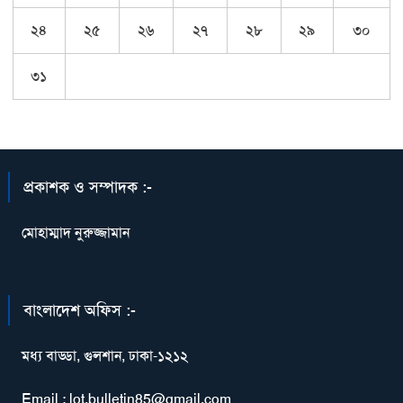
২৪
২৫
২৬
২৭
২৮
২৯
৩০
৩১
প্রকাশক ও সম্পাদক :-
মোহাম্মাদ নুরুজ্জামান
বাংলাদেশ অফিস :-
মধ্য বাড্ডা, গুলশান, ঢাকা-১২১২
Email : lot.bulletin85@gmail.com