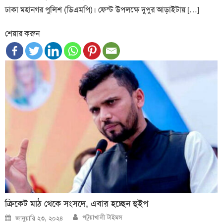
ঢাকা মহানগর পুলিশ (ডিএমপি)। ফেস্ট উপলক্ষে দুপুর আড়াইটায় […]
শেয়ার করুন
ক্রিকেট মাঠ থেকে সংসদে, এবার হচ্ছেন হুইপ
Author
Posted
পটুয়াখালী টাইমস
জানুয়ারি ২৩, ২০২৪