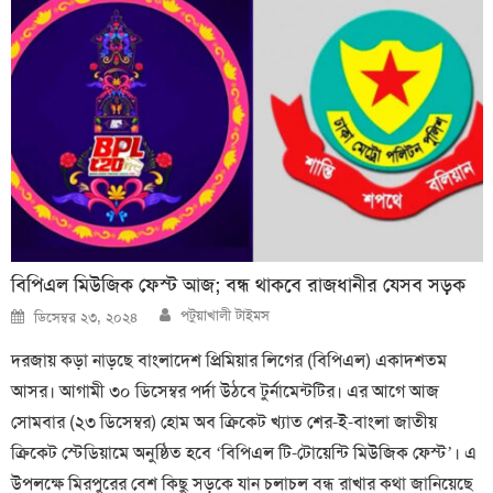
বিপিএল মিউজিক ফেস্ট আজ; বন্ধ থাকবে রাজধানীর যেসব সড়ক
Author
Posted
পটুয়াখালী টাইমস
ডিসেম্বর ২৩, ২০২৪
on
দরজায় কড়া নাড়ছে বাংলাদেশ প্রিমিয়ার লিগের (বিপিএল) একাদশতম
আসর। আগামী ৩০ ডিসেম্বর পর্দা উঠবে টুর্নামেন্টটির। এর আগে আজ
সোমবার (২৩ ডিসেম্বর) হোম অব ক্রিকেট খ্যাত শের-ই-বাংলা জাতীয়
ক্রিকেট স্টেডিয়ামে অনুষ্ঠিত হবে ‘বিপিএল টি-টোয়েন্টি মিউজিক ফেস্ট’। এ
উপলক্ষে মিরপুরের বেশ কিছু সড়কে যান চলাচল বন্ধ রাখার কথা জানিয়েছে