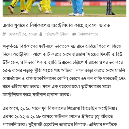
এবার যুবাদের বিশ্বকাপেও অস্ট্রেলিয়ার কাছে হারলো ভারত
Posted
Author
ফেব্রুয়ারি ১২, ২০২৪
পটুয়াখালী টাইমস
Comment(০)
on
অনূর্ধ্ব-১৯ বিশ্বকাপের ফাইনালে ভারতকে ৭৯ রানে হারিয়ে শিরোপা জিতে
নিলো অস্ট্রেলিয়া। আগে ব্যাট করতে নেমে হারজাস সিংয়ের ফিফটি ও হিউ
উইবজেন, ওলিভার পিক ও হ্যারি ডিক্সনের চল্লিশোর্ধ রানের ওপর ভর করে
২৫৩ রানের লড়াকু পুঁজি সংগ্রহ পায় অজিরা। লক্ষ্য তাড়া করতে নেমে মাহলি
বেয়ার্ডম্যান ও রাফ ম্যাকমিলানের বোলিং তোপে ৩৭ বল বাকি থাকতেই ১৭৪
রানে গুটিয়ে যায় ভারত। ফলে এক বছরের মধ্যে তৃতীয়বারের মতো
অস্ট্রেলিয়ার কাছে ফাইনাল হারলো ভারত।
এর আগে, ২০১০ সালে যুব বিশ্বকাপের শিরোপা জিতেছিল অস্ট্রেলিয়া।
এরপর ২০১২ ও ২০১৮ আসরে ফাইনাল খেলেও ট্রফিতে চুমু আঁকতে
পারেননি তারা। দুইবারই হেরেছিল ভারতের বিপক্ষে। এশিয়ার দলটিকে