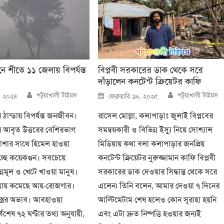
 শীতে ১১ জেলায় বিপর্যস্ত
বিপ্লবী সরকারের ডাক থেকে সরে
দাঁড়ালেন কনটেন্ট ক্রিয়েটর কাফি
Author
Author
Posted
পটুয়াখালী টাইমস
পটুয়াখালী টাইমস
৭, ২০২৪
ফেব্রুয়ারি ১৯, ২০২৫
on
ঠান্ডায় বিপর্যস্ত জনজীবন।
রাসেল মোল্লা, কলাপাড়াঃ জুলাই বিপ্লবের
ে আবৃত উত্তরের বেশিরভাগ
সমন্বয়কারী ও বিভিন্ন ইস্যু নিয়ে সোশ্যাল
াশার সাথে হিমেল হাওয়া
মিডিয়ায় কথা বলা কলাপাড়ার জনপ্রিয়
াচ্ছে কয়েকগুন। সবচেয়ে
কনটেন্ট ক্রিয়েটর নুরুজ্জামান কাফি বিপ্লবী
ন্নমূল ও খেটে খাওয়া মানুষ।
সরকারের ডাক দেওয়ার সিদ্ধান্ত থেকে সরে
য়ায় কমেছে আয়-রোজগার।
এলেন৷ তিনি বলেন, আমার দেওয়া ৭ দিনের
ত্রের অভাব। আবহাওয়া
আল্টিমেটাম শেষ হলেও কোন সূরাহা হয়নি
্বশেষ ৭২ ঘণ্টার তথ্য অনুযায়ী,
এবং এটা দ্রুত নিষ্পত্তি হওয়ার জন্যই