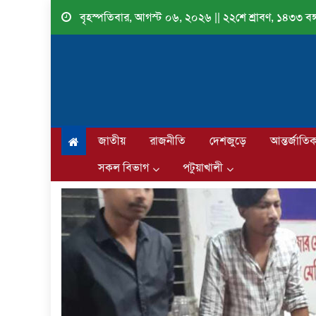
Skip
বৃহস্পতিবার, আগস্ট ০৬, ২০২৬ || ২২শে শ্রাবণ, ১৪৩৩ বঙ্গ
to
content
জাতীয়
রাজনীতি
দেশজুড়ে
আন্তর্জাতি
সকল বিভাগ
পটুয়াখালী