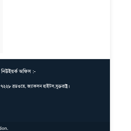
নিউইয়র্ক অফিস :-
৭২২৮ ব্রডওয়ে, জ্যাকসন হাইটস,যুক্তরাষ্ট্র।
tion
.