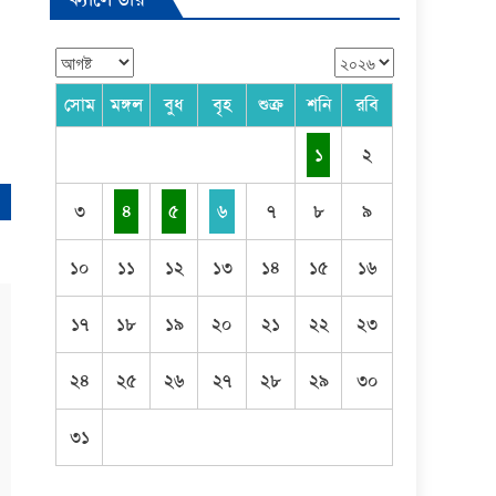
সোম
মঙ্গল
বুধ
বৃহ
শুক্র
শনি
রবি
১
২
৩
৪
৫
৬
৭
৮
৯
১০
১১
১২
১৩
১৪
১৫
১৬
১৭
১৮
১৯
২০
২১
২২
২৩
২৪
২৫
২৬
২৭
২৮
২৯
৩০
৩১