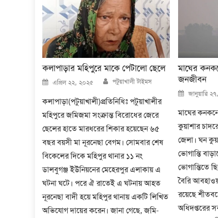
কলাপাড়ার মহিপুরে মাকে পেটালো ছেলে
মাঘের কনকনে
জনজীবন
Author
Posted
পটুয়াখালী টাইমস
এপ্রিল ২২, ২০২৫
on
Posted
জানুয়ারি ২
on
কলাপাড়া(পটুয়াখালী)প্রতিনিধিঃ পটুয়াখালীর
মাঘের কনকনে 
মহিপুরে জমিজমা সংক্রান্ত বিরোধের জেরে
কুয়াশার চাদর
ছেলের হাতে মারধরের শিকার হয়েছেন ৬৫
জেলা। ঘন কুয়
বছর বয়সী মা নূরনেছা বেগম। সোমবার শেষ
ভোগান্তি বাড়
বিকেলের দিকে মহিপুর থানার ১১ নং
ভোগান্তিতে ছি
ডালবুগঞ্জ ইউনিয়নের মেহেরপুর এলাকায় এ
বৈরি আবহাও
ঘটনা ঘটে। পরে ঐ রাতেই এ ঘটনায় আহত
রয়েছে শীতবস্
নূরনেছা বাদী হয়ে মহিপুর থানায় একটি লিখিত
অধিদপ্তরের সর
অভিযোগ দায়ের করেন। জানা গেছে, জমি-