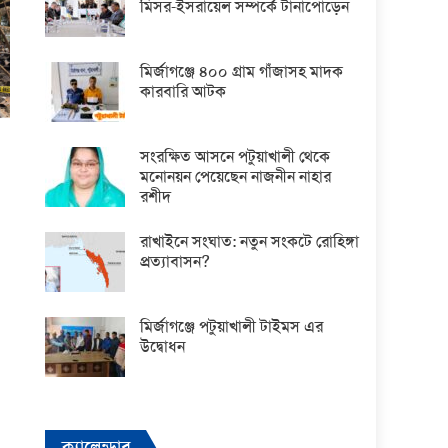
মিসর-ইসরায়েল সম্পর্কে টানাপোড়েন
মির্জাগঞ্জে ৪০০ গ্রাম গাঁজাসহ মাদক
কারবারি আটক
সংরক্ষিত আসনে পটুয়াখালী থেকে
মনোনয়ন পেয়েছেন নাজনীন নাহার
রশীদ
রাখাইনে সংঘাত: নতুন সংকটে রোহিঙ্গা
প্রত্যাবাসন?
মির্জাগঞ্জে পটুয়াখালী টাইমস এর
উদ্বোধন
ক্যালেন্ডার