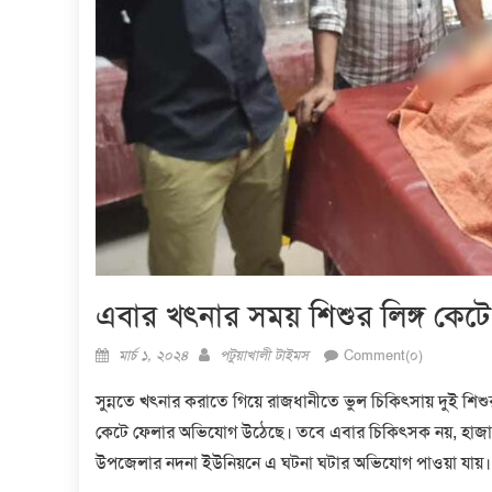
এবার খৎনার সময় শিশুর লিঙ্গ কে
Posted
Author
মার্চ ১, ২০২৪
পটুয়াখালী টাইমস
Comment(০)
on
সুন্নতে খৎনার করাতে গিয়ে রাজধানীতে ভুল চিকিৎসায় দুই শিশু
কেটে ফেলার অভিযোগ উঠেছে। তবে এবার চিকিৎসক নয়, হাজামের
উপজেলার নদনা ইউনিয়নে এ ঘটনা ঘটার অভিযোগ পাওয়া যায়।