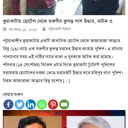
কুয়াকাটায় হোটেল থেকে তরুণীর ঝুলন্ত লাশ উদ্ধার, আটক ৩
Author
Posted
পটুয়াখালী টাইমস
সেপ্টেম্বর ১৫, ২০২৪
on
পটুয়াখালীর কুয়াকাটায় একটি আবাসিক হোটেল থেকে আফরোজা আক্তার
রিতু (১৯) নামে এক তরুণীর ঝুলন্ত মরদেহ উদ্ধার করেছে পুলিশ। এ ঘটনায়
পালা‌নোর সময় ওই নারীর সাথে থাকা ৩ যুবককে আটক করা হয়েছে।
শনিবার (১৪ সেপ্টেম্বর) বিকেল ৩টার দিকে কুয়াকাটা ট্যুরিস্ট পুলিশের
সহায়তায় হোটেলের দরজা ভেঙে মরদেহটি উদ্ধার করে ম‌হিপুর থানা পুলিশ।
নিহত আফরোজা আক্তার রিতু যশোর […]
শেয়ার করুন