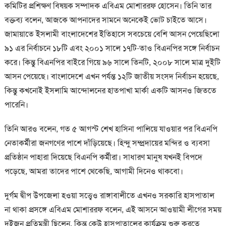
কমিটির প্রশিক্ষণ বিষয়ক সম্পাদক এবিএম মোশাররফ হোসেন। তিনি তার
বক্তব্য বলেন, আজকে আপনাদের সামনে অনেকেই ভোট চাইতে আসে।
জামায়াতে ইসলামী বাংলাদেশের ইতিহাসে সবচেয়ে বেশি আসন পেয়েছিলো
৯১ এর নির্বাচনে ১৮টি এবং ২০০১ সালে ১৭টি-তাও বিএনপির সঙ্গে নির্বাচন
করে। কিন্তু বিএনপির বাইরে গিয়ে ৯৬ সালে তিনটি, ২০০৮ সালে মাত্র দুইটি
আসন পেয়েছে। বাংলাদেশে এখন পর্যন্ত ১২টি জাতীয় সংসদ নির্বাচন হয়েছে,
কিন্তু কখনোই ইসলামি আন্দোলনের হাতপাখা মার্কা একটি আসনও জিততে
পারেনি।
তিনি আরও বলেন, গত ৫ আগস্ট শেখ হাসিনা পালিয়ে যাওয়ার পর বিএনপি
নেতাকর্মীরা জনগণের পাশে দাঁড়িয়েছে। হিন্দু সম্প্রদায়ের মন্দির ও ব্যবসা
প্রতিষ্ঠান পাহারা দিয়েছে বিএনপি কর্মীরা। সাধারণ মানুষ যখনই বিপদে
পড়েছে, আমরা তাদের পাশে থেকেছি, আগামী দিনেও থাকবো।
দুর্গম দ্বীপ উপজেলা হওয়া সত্ত্বেও রাঙ্গাবালীতে এখনও সরকারি হাসপাতাল
না থাকা প্রসঙ্গে এবিএম মোশাররফ বলেন, এই আসনে আওয়ামী লীগের সময়
দুইজন প্রতিমন্ত্রী ছিলেন, কিন্তু কেউ হাসপাতালের কার্যক্রম শুরু করতে