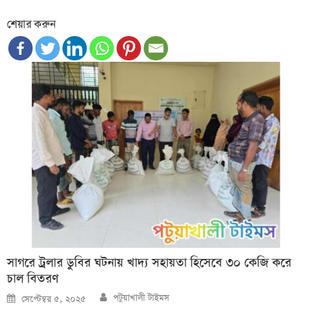
শেয়ার করুন
সাগরে ট্রলার ডুবির ঘটনায় খাদ্য সহায়তা হিসেবে ৩০ কেজি করে
চাল বিতরণ
Author
Posted
পটুয়াখালী টাইমস
সেপ্টেম্বর ৫, ২০২৫
on