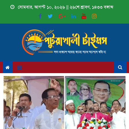
Skip
সোমবার, আগস্ট ১০, ২০২৬ || ২৬শে শ্রাবণ, ১৪৩৩ বঙ্গাব্দ
to
content