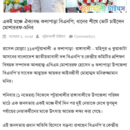
একই মঞ্চে ঐক্যবদ্ধ কলাপাড়া বিএনপি; ধানের শীষে ভোট চাইলেন
মোশাররফ-মনির
Posted
Author
নভেম্বর ২, ২০২৫
পটুয়াখালী টাইমস
Comment(০)
on
রাসেল মোল্লাঃ ১১৩পটুয়াখালী -৪ কলাপাড়া- রাঙ্গাবালী – মহিপুর ও কুয়াকাটা
আসনের বাংলাদেশ জাতীয়তাবাদী দল বিএনপি’র কেন্দ্রীয় কমিটির প্রশিক্ষণ
বিষয়ক সম্পাদক আলহাজ্ব এবিএম মোশাররফ হোসেন ও কলাপাড়া উপজেলা
বিএনপি’র সাবেক আহ্বায়ক আয়কর আইনজীবী মোহাম্মদ মনিরুজ্জামান
মনির।
শনিবার (১ নভেম্বর) বিকেলে পটুয়াখালীর রাঙ্গাবালীতে উপজেলা পরিষদ
মাঠে এক জনসভায় একই মঞ্চে দীর্ঘ দিন পর দুই নেতাকে দেখে তৃণমূল
পর্যায়ের নেতাকর্মীদের মাঝে উৎসাহ আমেজ লক্ষ্য করা গেছে।
এই জনসভায় প্রধান অতিথি হিসেবে বক্তব্য রাখছেন বিএনপি’র কেন্দ্রীয়