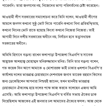
পারেননি। তারা জনগণের নয়, নিজেদের ভাগ্য পরিবর্তনের চেষ্টা করেছেন।
আওয়ামী লীগ সরকারের সমালোচনা করে তিনি বলেন, আওয়ামী লীগের
আমলে জনগণ কখনো সুষ্ঠু ভোট দিতে পারেনি-কখনো বিনা প্রতিদ্বন্দ্বিতায়,
কখনো দিনের ভোট রাতে হয়েছে কিংবা কখনো নিজেরা নিজেরা। তাই
আগামী দিনে দলীয় সরকারের অধীনে নয়, নির্বাচন হবে তত্ত্বাবধায়ক
সরকারের অধীনে।
অতিথি হিসাবে বক্তব্য রাখেন কলাপাড়া উপজেলা বিএনপি’র সাবেক
আহ্বায়ক আলহাজ্ব মোহাম্মদ মনিরুজ্জামান মনির। তিনি তার বক্তব্য বলেন,
গত কয়েক দিন আগে আমাকে ও মোশাররফ ভাই ঢাকার গুলশান বিএনপি’র
কার্যালয় দলের ভারপ্রাপ্ত চেয়ারম্যান দেশনায়ক জনাব তারেক রহমান কিসের
জন্য ডেকেছিলেন আপনারা নিশ্চয়ই জানেন, তখন মাননীয় ভারপ্রাপ্ত
চেয়ারম্যান ঐক্যবদ্ধ হয়ে দলের পক্ষে কাজ করতে বলেছেন এজন্য আমি
এসেছি। আমি কলাপাড়া উপজেলা বিএনপি’র বর্ধিত সভায় ঐকের ডাক
দিয়েছিলাম আজকের এই জনতার ঢল আমাদের ঐক্যের ফসল। আজ থেকে