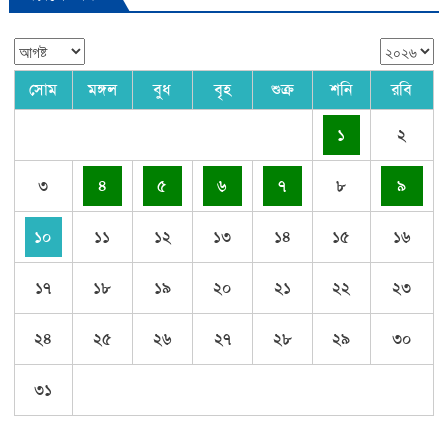
সোম
মঙ্গল
বুধ
বৃহ
শুক্র
শনি
রবি
১
২
৩
৪
৫
৬
৭
৮
৯
১০
১১
১২
১৩
১৪
১৫
১৬
১৭
১৮
১৯
২০
২১
২২
২৩
২৪
২৫
২৬
২৭
২৮
২৯
৩০
৩১