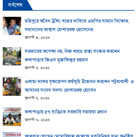
সর্বশেষ
মহিপুরে অবৈধ ট্রলিং বন্ধের দাবিতে এমপির সামনে বিক্ষোভ,
সমাধানের আশ্বাস মোশাররফ হোসেনের
আগস্ট ৯, ২০২৬
সরকারের অপেক্ষা নয়, নিজ খরচে রাস্তা সংস্কার করলেন
কলাপাড়ার জিএস মুস্তাফিজুর রহমান
আগস্ট ৭, ২০২৬
ওলামা দলের বৃক্ষরোপণ কর্মসূচি উদ্বোধন করলেন পটুয়াখালী -৪
আসনের সংসদ সদস্য মোশাররফ হোসেন
আগস্ট ৭, ২০২৬
কলাপাড়ায় ​৫৭ ব্যক্তিকে সরকারি সহায়তা প্রধান
আগস্ট ৬, ২০২৬
আখতার হোসেন মেমোরিয়াল কলেজে মতবিনিময় সভা অনুষ্ঠিত