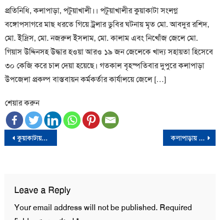
প্রতিনিধি, কলাপাড়া, পটুয়াখালী।। পটুয়াখালীর কুয়াকাটা সংলগ্ন
বঙ্গোপসাগরে মাছ ধরতে গিয়ে ট্রলার ডুবির ঘটনায় মৃত মো. আবদুর রশিদ,
মো. ইদ্রিস, মো. নজরুল ইসলাম, মো. কালাম এবং নিখোঁজ জেলে মো.
গিয়াস উদ্দিনসহ উদ্ধার হওয়া আরও ১৯ জন জেলেকে খাদ্য সহায়তা হিসেবে
৩০ কেজি করে চাল দেয়া হয়েছে। গতকাল বৃহস্পতিবার দুপুরে কলাপাড়া
উপজেলা প্রকল্প বাস্তবায়ন কর্মকর্তার কার্যালয়ে জেলে […]
শেয়ার করুন
Post
কুয়াকাটায় ভ্রাম্যমাণ আদালতের অভিযানে জাটকা ইলিশ জব্দ; এক ব্যক্তিকে অর্থদণ্ড
কলাপাড়ায় ঢাকাগামী বাস থেকে ১৪০০ কেজি জাটকা জব্দ; চালকদের ১২ হাজার টাকা জরিমানা
navigation
Leave a Reply
Your email address will not be published.
Required