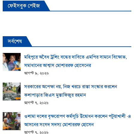
ফেইসবুক পেইজ
সর্বশেষ
মহিপুরে অবৈধ ট্রলিং বন্ধের দাবিতে এমপির সামনে বিক্ষোভ,
সমাধানের আশ্বাস মোশাররফ হোসেনের
আগস্ট ৯, ২০২৬
সরকারের অপেক্ষা নয়, নিজ খরচে রাস্তা সংস্কার করলেন
কলাপাড়ার জিএস মুস্তাফিজুর রহমান
আগস্ট ৭, ২০২৬
ওলামা দলের বৃক্ষরোপণ কর্মসূচি উদ্বোধন করলেন পটুয়াখালী -৪
আসনের সংসদ সদস্য মোশাররফ হোসেন
আগস্ট ৭, ২০২৬