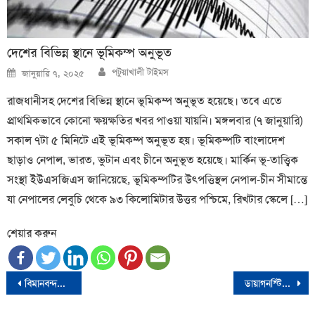
দেশের বিভিন্ন স্থানে ভূমিকম্প অনুভূত
Author
Posted
পটুয়াখালী টাইমস
জানুয়ারি ৭, ২০২৫
on
রাজধানীসহ দেশের বিভিন্ন স্থানে ভূমিকম্প অনুভূত হয়েছে। তবে এতে
প্রাথমিকভাবে কোনো ক্ষয়ক্ষতির খবর পাওয়া যায়নি। মঙ্গলবার (৭ জানুয়ারি)
সকাল ৭টা ৫ মিনিটে এই ভূমিকম্প অনুভূত হয়। ভূমিকম্পটি বাংলাদেশ
ছাড়াও নেপাল, ভারত, ভুটান এবং চীনে অনুভূত হয়েছে। মার্কিন ভূ-তাত্ত্বিক
সংস্থা ইউএসজিএস জানিয়েছে, ভূমিকম্পটির উৎপত্তিস্থল নেপাল-চীন সীমান্তে
যা নেপালের লেবুচি থেকে ৯৩ কিলোমিটার উত্তর পশ্চিমে, রিখটার স্কেলে […]
শেয়ার করুন
Post
বিমানবন্দরে ২ কেজি স্বর্ণসহ ৪ যাত্রী গ্রেফতার
ডায়াগনস্টিক সেন্টারে অ্যানেসথেসিয়া বন্ধ, মানতে হবে ১০ নির্দেশনা
navigation