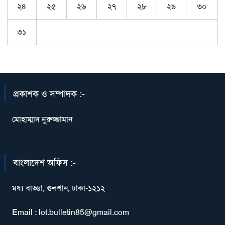
২৪
২৫
২৬
২৭
২৮
২৯
৩০
৩১
প্রকাশক ও সম্পাদক :-
মোহাম্মাদ নুরুজ্জামান
বাংলাদেশ অফিস :-
মধ্য বাড্ডা, গুলশান, ঢাকা-১২১২
Email : lot.bulletin85@gmail.com