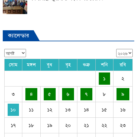
ক্যালেন্ডার
সোম
মঙ্গল
বুধ
বৃহ
শুক্র
শনি
রবি
১
২
৩
৪
৫
৬
৭
৮
৯
১০
১১
১২
১৩
১৪
১৫
১৬
১৭
১৮
১৯
২০
২১
২২
২৩