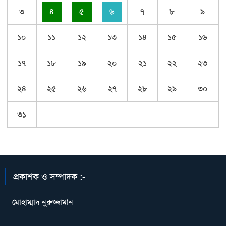
৩
৪
৫
৬
৭
৮
৯
১০
১১
১২
১৩
১৪
১৫
১৬
১৭
১৮
১৯
২০
২১
২২
২৩
২৪
২৫
২৬
২৭
২৮
২৯
৩০
৩১
প্রকাশক ও সম্পাদক :-
মোহাম্মাদ নুরুজ্জামান