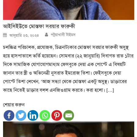
আইসিইউতে মোস্তফা সরয়ার ফারুকী
Author
Posted
পটুয়াখালী টাইমস
জানুয়ারি ২৩, ২০২৪
on
চলচ্চিত্র পরিচালক, প্রযোজক, চিত্রনাট্যকার মোস্তফা সরয়ার ফারুকী অসুস্থ
হয়ে হাসপাতালে ভর্তি হয়েছেন। সোমবার (২২ জানুয়ারি) দিবাগত রাত ১টার
দিকে সামাজিক যোগাযোগমাধ্যম ফেসবুকে দেয়া এক পোস্টে এ বিষয়টি
জানান তার স্ত্রী ও অভিনেত্রী নুসরাত ইমরোজ তিশা। ফেইসবুকে দেয়া
পোস্টে তিশা লেখেন, ‘আজ সন্ধ্যা থেকে মোস্তফা একটু অসুস্থ। ডাক্তারের
কাছে নিতেই ডাক্তার বলল এনজিওগ্রাম করতে। করা হলো। […]
শেয়ার করুন