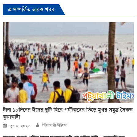
এ সম্পর্কিত আরও খবর
টানা ১০দিনের ঈদের ছুটি ঘিরে পর্যটকদের ভিড়ে মুখর সমুদ্র সৈকত
কুয়াকাটা
Author
Posted
পটুয়াখালী টাইমস
জুন ৮, ২০২৫
on