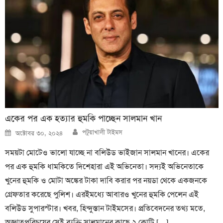
একের পর এক হত্যার হুমকি পাচ্ছেন সালমান খান
Author
Posted
পটুয়াখালী টাইমস
অক্টোবর ৩০, ২০২৪
on
সময়টা মোটেও ভালো যাচ্ছে না বলিউড ভাইজান সালমান খানের। একের
পর এক হুমকি ধামকিতে দিশেহারা এই অভিনেতা। সদ্যই অভিনেতাকে
খুনের হুমকি ও মোটা অঙ্কের টাকা দাবি করার পর নয়ডা থেকে একজনকে
গ্রেফতার করেছে পুলিশ। এরইমধ্যে আবারও খুনের হুমকি পেলেন এই
বলিউড সুপারস্টার। খবর, হিন্দুস্তান টাইমসের। প্রতিবেদনের তথ্য মতে,
অজ্ঞাতপরিচয়ের সেই ব্যক্তি সালমানের কাছে ২ কোটি […]