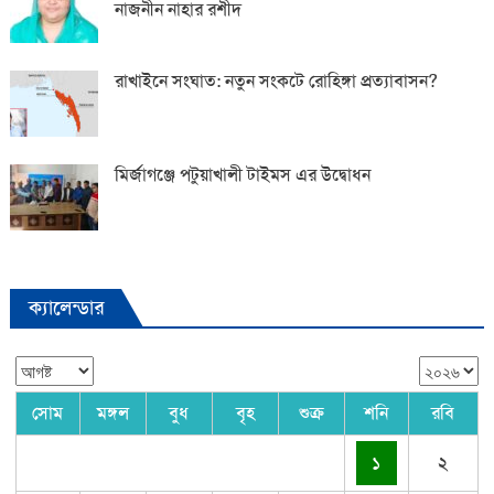
নাজনীন নাহার রশীদ
রাখাইনে সংঘাত: নতুন সংকটে রোহিঙ্গা প্রত্যাবাসন?
মির্জাগঞ্জে পটুয়াখালী টাইমস এর উদ্বোধন
ক্যালেন্ডার
সোম
মঙ্গল
বুধ
বৃহ
শুক্র
শনি
রবি
১
২