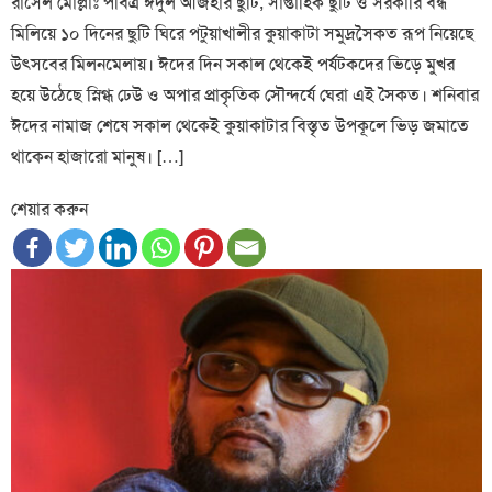
রাসেল মোল্লাঃ পবিত্র ঈদুল আজহার ছুটি, সাপ্তাহিক ছুটি ও সরকারি বন্ধ
মিলিয়ে ১০ দিনের ছুটি ঘিরে পটুয়াখালীর কুয়াকাটা সমুদ্রসৈকত রূপ নিয়েছে
উৎসবের মিলনমেলায়। ঈদের দিন সকাল থেকেই পর্যটকদের ভিড়ে মুখর
হয়ে উঠেছে স্নিগ্ধ ঢেউ ও অপার প্রাকৃতিক সৌন্দর্যে ঘেরা এই সৈকত। শনিবার
ঈদের নামাজ শেষে সকাল থেকেই কুয়াকাটার বিস্তৃত উপকূলে ভিড় জমাতে
থাকেন হাজারো মানুষ। […]
শেয়ার করুন