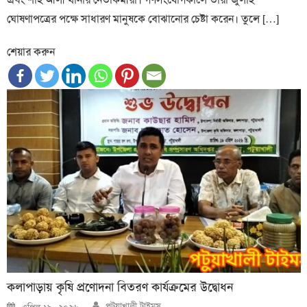
ঘোষণাপত্রের পক্ষে সাধারণ মানুষকে বোঝানোর চেষ্টা করেন। তুলে […]
শেয়ার করুন
কলাপাড়ায় কৃষি প্রণোদনা বিতরণ কার্যক্রমের উদ্বোধন
Author
Posted
পটুয়াখালী টাইমস