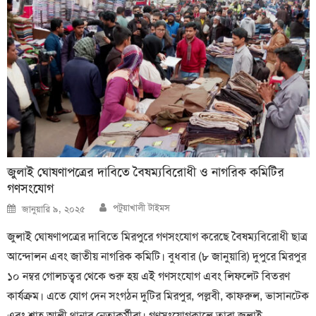
জুলাই ঘোষণাপত্রের দাবিতে বৈষম্যবিরোধী ও নাগরিক কমিটির
গণসংযোগ
Author
Posted
পটুয়াখালী টাইমস
জানুয়ারি ৯, ২০২৫
on
জুলাই ঘোষণাপত্রের দাবিতে মিরপুরে গণসংযোগ করেছে বৈষম্যবিরোধী ছাত্র
আন্দোলন এবং জাতীয় নাগরিক কমিটি। বুধবার (৮ জানুয়ারি) দুপুরে মিরপুর
১০ নম্বর গোলচত্বর থেকে শুরু হয় এই গণসংযোগ এবং লিফলেট বিতরণ
কার্যক্রম। এতে যোগ দেন সংগঠন দুটির মিরপুর, পল্লবী, কাফরুল, ভাসানটেক
এবং শাহ আলী থানার নেতাকর্মীরা। গণসংযোগকালে তারা জুলাই