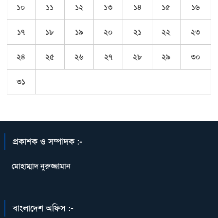
১০
১১
১২
১৩
১৪
১৫
১৬
১৭
১৮
১৯
২০
২১
২২
২৩
২৪
২৫
২৬
২৭
২৮
২৯
৩০
৩১
প্রকাশক ও সম্পাদক :-
মোহাম্মাদ নুরুজ্জামান
বাংলাদেশ অফিস :-