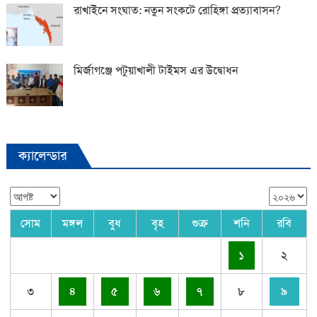
রাখাইনে সংঘাত: নতুন সংকটে রোহিঙ্গা প্রত্যাবাসন?
মির্জাগঞ্জে পটুয়াখালী টাইমস এর উদ্বোধন
ক্যালেন্ডার
সোম
মঙ্গল
বুধ
বৃহ
শুক্র
শনি
রবি
১
২
৩
৪
৫
৬
৭
৮
৯