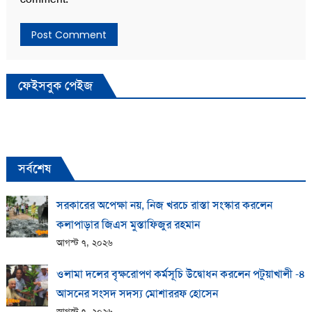
ফেইসবুক পেইজ
সর্বশেষ
সরকারের অপেক্ষা নয়, নিজ খরচে রাস্তা সংস্কার করলেন
কলাপাড়ার জিএস মুস্তাফিজুর রহমান
আগস্ট ৭, ২০২৬
ওলামা দলের বৃক্ষরোপণ কর্মসূচি উদ্বোধন করলেন পটুয়াখালী -৪
আসনের সংসদ সদস্য মোশাররফ হোসেন
আগস্ট ৭, ২০২৬