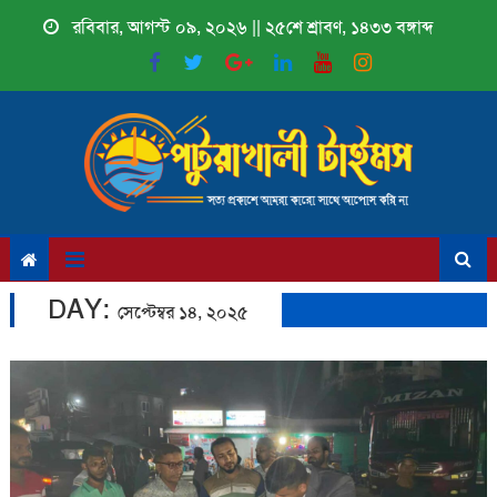
Skip
রবিবার, আগস্ট ০৯, ২০২৬ || ২৫শে শ্রাবণ, ১৪৩৩ বঙ্গাব্দ
to
content
DAY:
সেপ্টেম্বর ১৪, ২০২৫