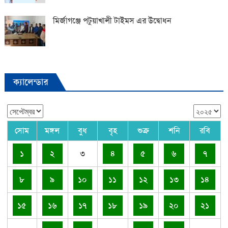
মির্জাগঞ্জে পটুয়াখালী টাইমস এর উদ্বোধন
ক্যালেন্ডার
সোম
মঙ্গল
বুধ
বৃহ
শুক্র
শনি
রবি
১
২
৩
৪
৫
৬
৭
৮
৯
১০
১১
১২
১৩
১৪
১৫
১৬
১৭
১৮
১৯
২০
২১