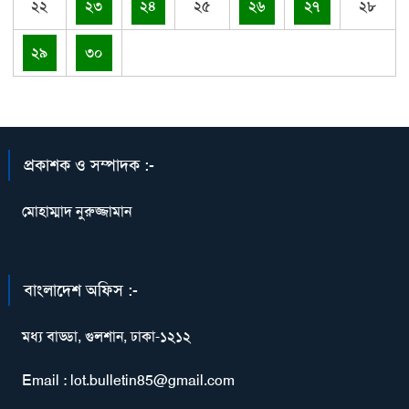
২২
২৩
২৪
২৫
২৬
২৭
২৮
২৯
৩০
প্রকাশক ও সম্পাদক :-
মোহাম্মাদ নুরুজ্জামান
বাংলাদেশ অফিস :-
মধ্য বাড্ডা, গুলশান, ঢাকা-১২১২
Email : lot.bulletin85@gmail.com