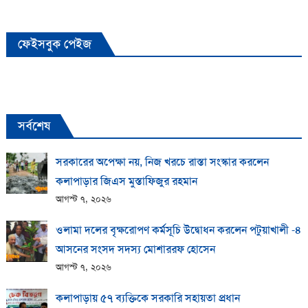
ফেইসবুক পেইজ
সর্বশেষ
সরকারের অপেক্ষা নয়, নিজ খরচে রাস্তা সংস্কার করলেন
কলাপাড়ার জিএস মুস্তাফিজুর রহমান
আগস্ট ৭, ২০২৬
ওলামা দলের বৃক্ষরোপণ কর্মসূচি উদ্বোধন করলেন পটুয়াখালী -৪
আসনের সংসদ সদস্য মোশাররফ হোসেন
আগস্ট ৭, ২০২৬
কলাপাড়ায় ​৫৭ ব্যক্তিকে সরকারি সহায়তা প্রধান