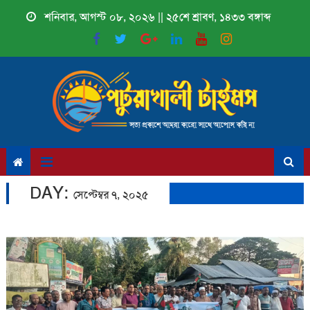
Skip
শনিবার, আগস্ট ০৮, ২০২৬ || ২৫শে শ্রাবণ, ১৪৩৩ বঙ্গাব্দ
to
content
DAY:
সেপ্টেম্বর ৭, ২০২৫