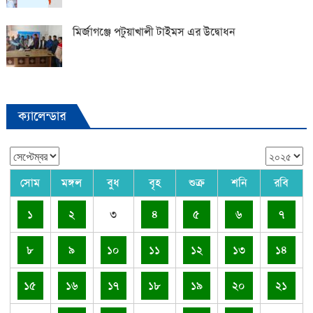
মির্জাগঞ্জে পটুয়াখালী টাইমস এর উদ্বোধন
ক্যালেন্ডার
সোম
মঙ্গল
বুধ
বৃহ
শুক্র
শনি
রবি
১
২
৩
৪
৫
৬
৭
৮
৯
১০
১১
১২
১৩
১৪
১৫
১৬
১৭
১৮
১৯
২০
২১