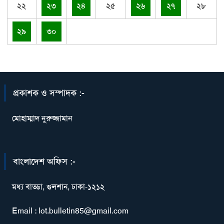
২২
২৩
২৪
২৫
২৬
২৭
২৮
২৯
৩০
প্রকাশক ও সম্পাদক :-
মোহাম্মাদ নুরুজ্জামান
বাংলাদেশ অফিস :-
মধ্য বাড্ডা, গুলশান, ঢাকা-১২১২
Email : lot.bulletin85@gmail.com