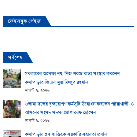
ফেইসবুক পেইজ
সর্বশেষ
সরকারের অপেক্ষা নয়, নিজ খরচে রাস্তা সংস্কার করলেন
কলাপাড়ার জিএস মুস্তাফিজুর রহমান
আগস্ট ৭, ২০২৬
ওলামা দলের বৃক্ষরোপণ কর্মসূচি উদ্বোধন করলেন পটুয়াখালী -৪
আসনের সংসদ সদস্য মোশাররফ হোসেন
আগস্ট ৭, ২০২৬
কলাপাড়ায় ​৫৭ ব্যক্তিকে সরকারি সহায়তা প্রধান