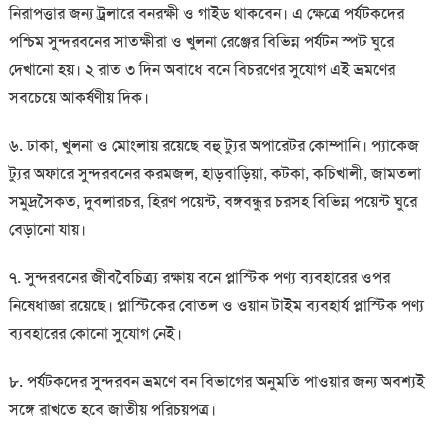
নিরাপত্তার জন্য ট্রলারে বনরক্ষী ও গাইড থাকবেন। এ ক্ষেত্রে পর্যটকদের
পশ্চিম সুন্দরবনের সাতক্ষীরা ও খুলনা রেঞ্জের বিভিন্ন পর্যটন স্পট ঘুরে
দেখানো হয়। ২ রাত ৩ দিন অবাধে বনে বিচরণের সুযোগ এই ভ্রমণের
সবচেয়ে আকর্ষণীয় দিক।
৬. ঢাকা, খুলনা ও মোংলায় রয়েছে বহু ট্যুর অপারেটর কোম্পানি। প্যাকেজ
ট্যুর অফারে সুন্দরবনের করমজল, হাড়বাড়িয়া, কটকা, কচিখালী, জামতলা
সমুদ্রসৈকত, দুবলারচর, হিরণ পয়েন্ট, বঙ্গবন্ধুর চরসহ বিভিন্ন পয়েন্ট ঘুরে
বেড়ানো যায়।
৭. সুন্দরবনের জীববৈচিত্র্য রক্ষায় বনে প্লাস্টিক পণ্য ব্যবহারের ওপর
নিষেধাজ্ঞা রয়েছে। প্লাস্টিকের বোতল ও ওয়ান টাইম ব্যবহার্য প্লাস্টিক পণ্য
ব্যবহারের কোনো সুযোগ নেই।
৮. পর্যটকদের সুন্দরবন ভ্রমণে বন বিভাগের অনুমতি পাওয়ার জন্য অবশ্যই
সঙ্গে রাখতে হবে জাতীয় পরিচয়পত্র।