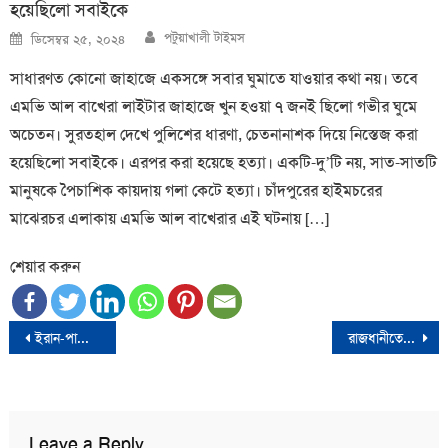
হয়েছিলো সবাইকে
Author
Posted
পটুয়াখালী টাইমস
ডিসেম্বর ২৫, ২০২৪
on
সাধারণত কোনো জাহাজে একসঙ্গে সবার ঘুমাতে যাওয়ার কথা নয়। তবে
এমভি আল বাখেরা লাইটার জাহাজে খুন হওয়া ৭ জনই ছিলো গভীর ঘুমে
অচেতন। সুরতহাল দেখে পুলিশের ধারণা, চেতনানাশক দিয়ে নিস্তেজ করা
হয়েছিলো সবাইকে। এরপর করা হয়েছে হত্যা। একটি-দু’টি নয়, সাত-সাতটি
মানুষকে পৈচাশিক কায়দায় গলা কেটে হত্যা। চাঁদপুরের হাইমচরের
মাঝেরচর এলাকায় এমভি আল বাখেরার এই ঘটনায় […]
শেয়ার করুন
Post
ইরান-পাকিস্তানের হামলা পাল্টা-হামলা, কী বলছে যুক্তরাষ্ট্র-চীন-ভারত?
রাজধানীতে ধুলা আর বায়ুদূষণে বৃক্ষের জীবনচক্র সংকটে
navigation
Leave a Reply