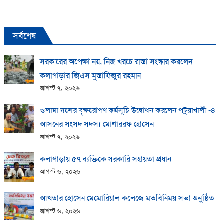
সর্বশেষ
সরকারের অপেক্ষা নয়, নিজ খরচে রাস্তা সংস্কার করলেন
কলাপাড়ার জিএস মুস্তাফিজুর রহমান
আগস্ট ৭, ২০২৬
ওলামা দলের বৃক্ষরোপণ কর্মসূচি উদ্বোধন করলেন পটুয়াখালী -৪
আসনের সংসদ সদস্য মোশাররফ হোসেন
আগস্ট ৭, ২০২৬
কলাপাড়ায় ​৫৭ ব্যক্তিকে সরকারি সহায়তা প্রধান
আগস্ট ৬, ২০২৬
আখতার হোসেন মেমোরিয়াল কলেজে মতবিনিময় সভা অনুষ্ঠিত
আগস্ট ৬, ২০২৬