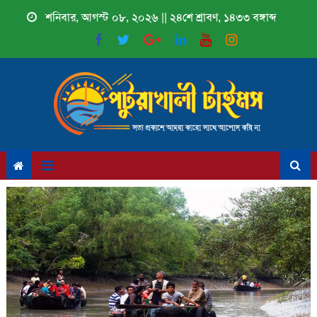
Skip
শনিবার, আগস্ট ০৮, ২০২৬ || ২৪শে শ্রাবণ, ১৪৩৩ বঙ্গাব্দ
to
content