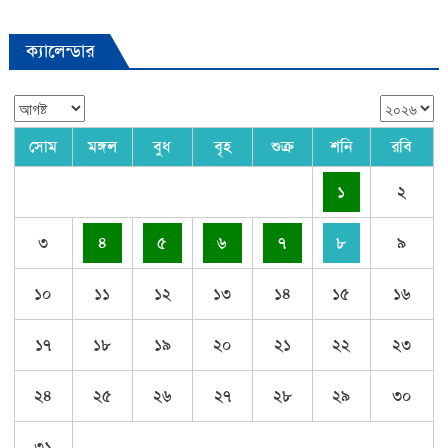
ক্যালেন্ডার
সোম
মঙ্গল
বুধ
বৃহ
শুক্র
শনি
রবি
১
২
৩
৪
৫
৬
৭
৮
৯
১০
১১
১২
১৩
১৪
১৫
১৬
১৭
১৮
১৯
২০
২১
২২
২৩
২৪
২৫
২৬
২৭
২৮
২৯
৩০
৩১