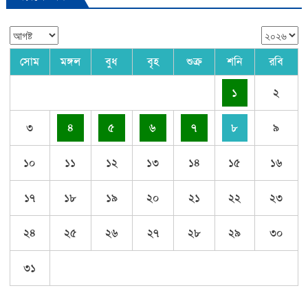
সোম
মঙ্গল
বুধ
বৃহ
শুক্র
শনি
রবি
১
২
৩
৪
৫
৬
৭
৮
৯
১০
১১
১২
১৩
১৪
১৫
১৬
১৭
১৮
১৯
২০
২১
২২
২৩
২৪
২৫
২৬
২৭
২৮
২৯
৩০
৩১