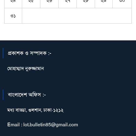
২৪
২৫
২৬
২৭
২৮
২৯
৩০
৩১
প্রকাশক ও সম্পাদক :-
মোহাম্মাদ নুরুজ্জামান
বাংলাদেশ অফিস :-
মধ্য বাড্ডা, গুলশান, ঢাকা-১২১২
Email : lot.bulletin85@gmail.com