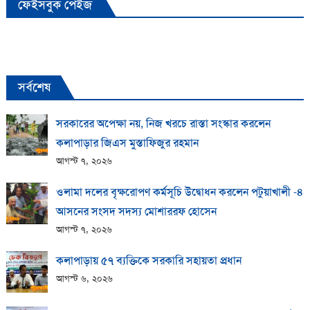
ফেইসবুক পেইজ
সর্বশেষ
সরকারের অপেক্ষা নয়, নিজ খরচে রাস্তা সংস্কার করলেন
কলাপাড়ার জিএস মুস্তাফিজুর রহমান
আগস্ট ৭, ২০২৬
ওলামা দলের বৃক্ষরোপণ কর্মসূচি উদ্বোধন করলেন পটুয়াখালী -৪
আসনের সংসদ সদস্য মোশাররফ হোসেন
আগস্ট ৭, ২০২৬
কলাপাড়ায় ​৫৭ ব্যক্তিকে সরকারি সহায়তা প্রধান
আগস্ট ৬, ২০২৬