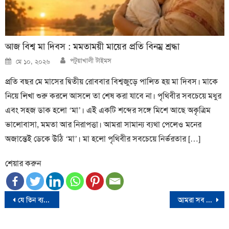
আজ বিশ্ব মা দিবস : মমতাময়ী মায়ের প্রতি বিনম্র শ্রদ্ধা
Author
Posted
পটুয়াখালী টাইমস
মে ১০, ২০২৬
on
প্রতি বছর মে মাসের দ্বিতীয় রোববার বিশ্বজুড়ে পালিত হয় মা দিবস। মাকে
নিয়ে লিখা শুরু করলে আসলে তা শেষ করা যাবে না। পৃথিবীর সবচেয়ে মধুর
এবং সহজ ডাক হলো ‘মা’। এই একটি শব্দের সঙ্গে মিশে আছে অকৃত্রিম
ভালোবাসা, মমতা আর নিরাপত্তা। আমরা সামান্য ব্যথা পেলেও মনের
অজান্তেই ডেকে উঠি ‘মা’। মা হলো পৃথিবীর সবচেয়ে নির্ভরতার […]
শেয়ার করুন
Post
যে তিন ব্যক্তির দোয়া ফিরিয়ে দেন না মহান আল্লাহ
আমরা সব ধরনের ছাত্ররাজনীতির বিরুদ্ধে: বুয়েট শিক্ষার্থীরা
navigation