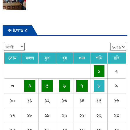
ক্যালেন্ডার
সোম
মঙ্গল
বুধ
বৃহ
শুক্র
শনি
রবি
১
২
৩
৪
৫
৬
৭
৮
৯
১০
১১
১২
১৩
১৪
১৫
১৬
১৭
১৮
১৯
২০
২১
২২
২৩