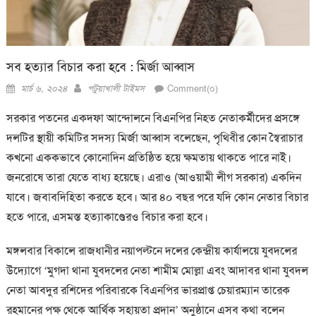
সব হত্যার বিচার করা হবে : মির্জা আব্বাস
Posted
Author
মার্চ ৬, ২০২৪
পটুয়াখালী টাইমস
Comment(০)
on
সরকার পতনের একদফা আন্দোলনে বিএনপির নিহত নেতাকর্মীদের প্রসঙ্গে
দলটির স্থায়ী কমিটির সদস্য মির্জা আব্বাস বলেছেন, পৃথিবীর কোন স্বৈরাচার
কখনো এককভাবে কোনোদিন প্রতিষ্ঠিত হয়ে ক্ষমতায় থাকতে পারে নাই।
জনরোষে তারা যেতে বাধ্য হয়েছে। এরাও (আওয়ামী লীগ সরকার) একদিন
যাবে। জবাবদিহিতা করতে হবে। আর ৪০ বছর পরে যদি কোন নেতার বিচার
হতে পারে, এসমস্ত হত্যাকাণ্ডেরও বিচার করা হবে।
মঙ্গলবার বিকালে রাজধানীর নয়াপল্টনে দলের কেন্দ্রীয় কার্যালয়ে যুবদলের
উদ্যোগে ‘মুগদা থানা যুবদলের নেতা শামীম মোল্লা এবং আদাবর থানা যুবদল
নেতা আবদুর রশিদের পরিবারকে বিএনপির ভারপ্রাপ্ত চেয়ারম্যান তারেক
রহমানের পক্ষ থেকে আর্থিক সহায়তা প্রদান’ অনুষ্ঠানে এসব কথা বলেন