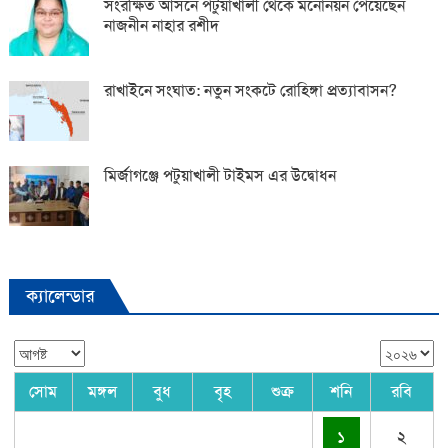
সংরক্ষিত আসনে পটুয়াখালী থেকে মনোনয়ন পেয়েছেন
নাজনীন নাহার রশীদ
রাখাইনে সংঘাত: নতুন সংকটে রোহিঙ্গা প্রত্যাবাসন?
মির্জাগঞ্জে পটুয়াখালী টাইমস এর উদ্বোধন
ক্যালেন্ডার
সোম
মঙ্গল
বুধ
বৃহ
শুক্র
শনি
রবি
১
২