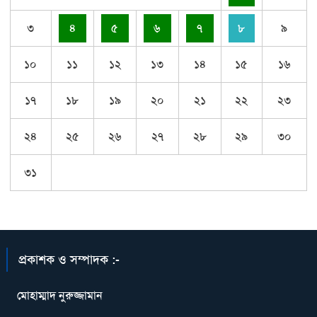
৩
৪
৫
৬
৭
৮
৯
১০
১১
১২
১৩
১৪
১৫
১৬
১৭
১৮
১৯
২০
২১
২২
২৩
২৪
২৫
২৬
২৭
২৮
২৯
৩০
৩১
প্রকাশক ও সম্পাদক :-
মোহাম্মাদ নুরুজ্জামান