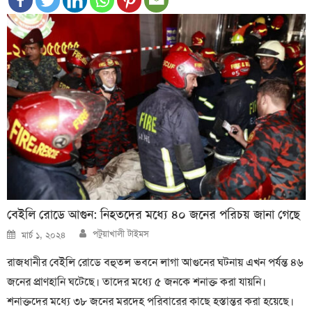
বেইলি রোডে আগুন: নিহতদের মধ্যে ৪০ জনের পরিচয় জানা গেছে
Author
Posted
পটুয়াখালী টাইমস
মার্চ ১, ২০২৪
on
রাজধানীর বেইলি রোডে বহুতল ভবনে লাগা আগুনের ঘটনায় এখন পর্যন্ত ৪৬
জনের প্রাণহানি ঘটেছে। তাদের মধ্যে ৫ জনকে শনাক্ত করা যায়নি।
শনাক্তদের মধ্যে ৩৮ জনের মরদেহ পরিবারের কাছে হস্তান্তর করা হয়েছে।