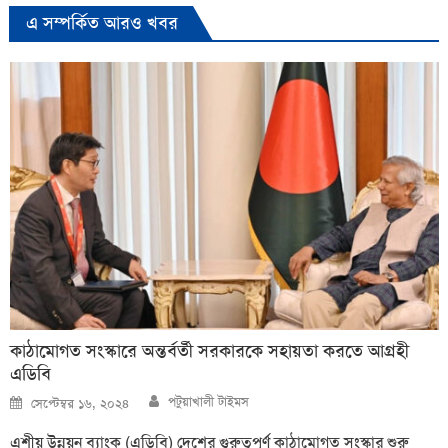
এ সম্পর্কিত আরও খবর
কাঠামোগত সংস্কারে অন্তর্বর্তী সরকারকে সহায়তা করতে আগ্রহী
এডিবি
Author
Posted
পটুয়াখালী টাইমস
সেপ্টেম্বর ১৬, ২০২৪
on
এশীয় উন্নয়ন ব্যাংক (এডিবি) দেশের গুরুত্বপূর্ণ কাঠামোগত সংস্কার শুরু