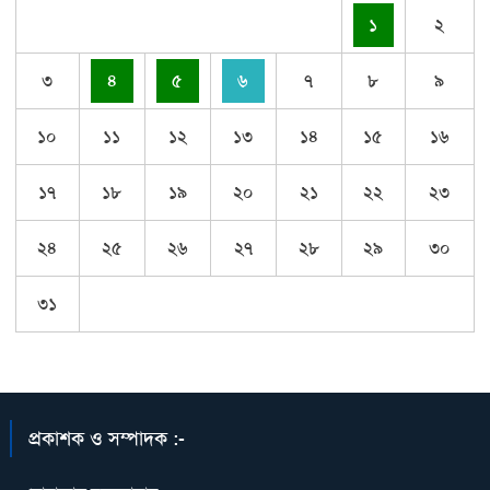
১
২
৩
৪
৫
৬
৭
৮
৯
১০
১১
১২
১৩
১৪
১৫
১৬
১৭
১৮
১৯
২০
২১
২২
২৩
২৪
২৫
২৬
২৭
২৮
২৯
৩০
৩১
প্রকাশক ও সম্পাদক :-