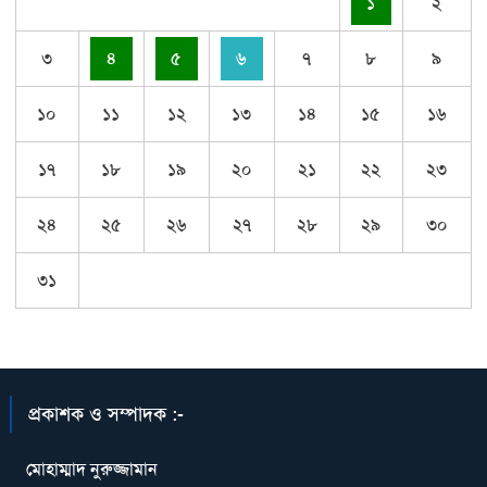
১
২
৩
৪
৫
৬
৭
৮
৯
১০
১১
১২
১৩
১৪
১৫
১৬
১৭
১৮
১৯
২০
২১
২২
২৩
২৪
২৫
২৬
২৭
২৮
২৯
৩০
৩১
প্রকাশক ও সম্পাদক :-
মোহাম্মাদ নুরুজ্জামান