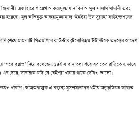
িলানী। এজাহারে শায়েখ আকরামুজ্জামান বিন আব্দুস সালাম মাদানী এবং
রা হয়েছে। মূল অভিযুক্ত আকরামুজ্জামাজ ‘ইহইয়া-উস সুন্নাহ’ ফাউন্ডেশনের
ুনানি শেষে মামলাটি সিএমপি’র কাউন্টার টেরোরিজম ইউনিটকে তদন্তের আদেশ
িত্র ‘শবে বরাত’ নিয়ে বলেছেন, ১৪ই সাবান তথা শবে বরাতের রাত্রিতে এভাবে
। এর চেয়ে, সারারাত যদি সে বেইশ্যা খানায় থাকে সেটাও ভালো।
য়েও খারাপ। আক্রমণাত্মক এ বক্তব্য মুসলমানদের ধর্মীয় অনুভূতিতে আঘাত