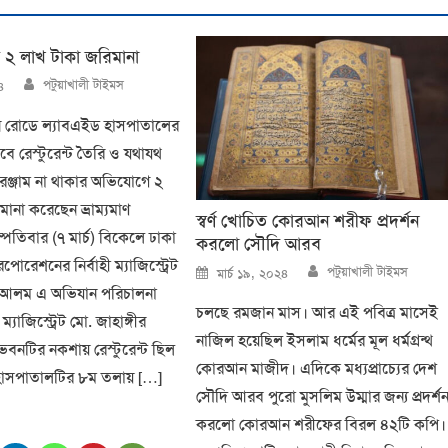
 ২ লাখ টাকা জরিমানা
Author
পটুয়াখালী টাইমস
৪
িন রোডে ল্যাবএইড হাসপাতালের
ে রেস্টুরেন্ট তৈরি ও যথাযথ
 সরঞ্জাম না থাকার অভিযোগে ২
ানা করেছেন ভ্রাম্যমাণ
স্বর্ণ খোচিত কোরআন শরীফ প্রদর্শন
পতিবার (৭ মার্চ) বিকেলে ঢাকা
করলো সৌদি আরব
পোরেশনের নির্বাহী ম্যাজিস্ট্রেট
Author
Posted
পটুয়াখালী টাইমস
মার্চ ১৯, ২০২৪
on
র আলম এ অভিযান পরিচালনা
চলছে রমজান মাস। আর এই পবিত্র মাসেই
ম্যাজিস্ট্রেট মো. জাহাঙ্গীর
নাজিল হয়েছিল ইসলাম ধর্মের মূল ধর্মগ্রন্থ
নটির নকশায় রেস্টুরেন্ট ছিল
কোরআন মাজীদ। এদিকে মধ্যপ্রাচ্যের দেশ
াসপাতালটির ৮ম তলায় […]
সৌদি আরব পুরো মুসলিম উম্মার জন্য প্রদর্শ
করলো কোরআন শরীফের বিরল ৪২টি কপি।