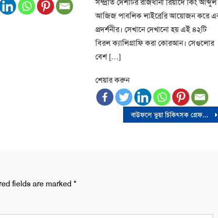
সম্প্রতি দেশটির রাজধানী রিয়াদে কিং আব্দুল
আজিজ পাবলিক লাইব্রেরি আয়োজন করে 
প্রদর্শনীর। সেখানে দেখানো হয় এই ৪২টি
বিরল ক্যালিগ্রাফি করা কোরআন। সেগুলোর
বেশ […]
শেয়ার করুন
বাউফলে ভুয়া চিকিৎসক গ্রেফতার, ক্লিনিক সিলগালা
red fields are marked
*