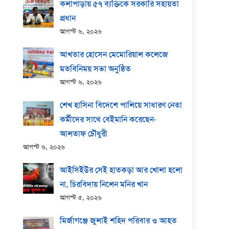
কলাপাড়ায় ​৫৭ ব্যক্তিকে সরকারি সহায়তা
প্রধান
আগস্ট ৬, ২০২৬
আখতার হোসেন মেমোরিয়াল কলেজে
মতবিনিময় সভা অনুষ্ঠিত
আগস্ট ৬, ২০২৬
শেখ হাসিনা বিদেশে পালিয়ে সাধারণ নেতা
কর্মীদের সাথে বেইমানি করেছেন-
আলতাফ চৌধুরী
আগস্ট ৬, ২০২৬
আইসিইউর সেই হাতকড়া আর খোলা হলো
না, চিরবিদায় নিলেন মনির খান
আগস্ট ৫, ২০২৬
মির্জাগঞ্জে জুলাই শহিদ পরিবার ও আহত