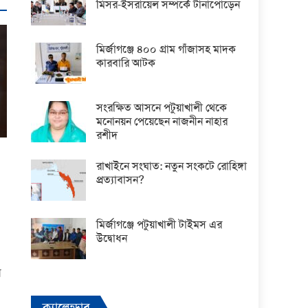
মিসর-ইসরায়েল সম্পর্কে টানাপোড়েন
মির্জাগঞ্জে ৪০০ গ্রাম গাঁজাসহ মাদক
কারবারি আটক
সংরক্ষিত আসনে পটুয়াখালী থেকে
মনোনয়ন পেয়েছেন নাজনীন নাহার
রশীদ
রাখাইনে সংঘাত: নতুন সংকটে রোহিঙ্গা
প্রত্যাবাসন?
মির্জাগঞ্জে পটুয়াখালী টাইমস এর
উদ্বোধন
ন
ক্যালেন্ডার