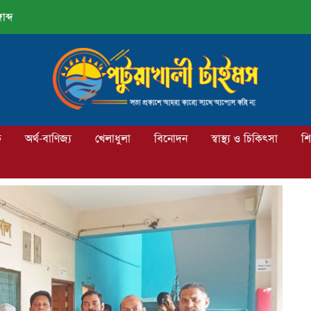
াব্দ
ক
অর্থ-বাণিজ্য
খেলাধুলা
বিনোদন
স্বাস্থ্য ও চিকিৎসা
শি