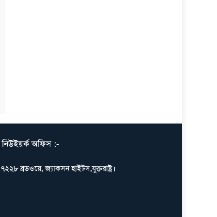
নিউইয়র্ক অফিস :-
৭২২৮ ব্রডওয়ে, জ্যাকসন হাইটস,যুক্তরাষ্ট্র।