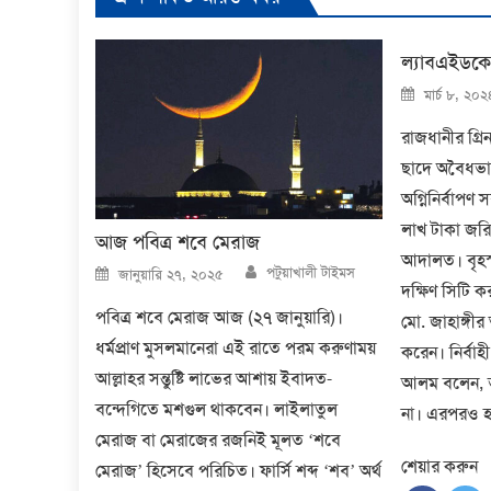
ল্যাবএইডকে
Posted
মার্চ ৮, ২০২
on
রাজধানীর গ্র
ছাদে অবৈধভাব
অগ্নিনির্বাপণ
লাখ টাকা জরিম
আজ পবিত্র শবে মেরাজ
আদালত। বৃহস্
Author
Posted
পটুয়াখালী টাইমস
জানুয়ারি ২৭, ২০২৫
on
দক্ষিণ সিটি কর
পবিত্র শবে মেরাজ আজ (২৭ জানুয়ারি)।
মো. জাহাঙ্গী
ধর্মপ্রাণ মুসলমানেরা এই রাতে পরম করুণাময়
করেন। নির্বাহী 
আল্লাহর সন্তুষ্টি লাভের আশায় ইবাদত-
আলম বলেন, ভব
বন্দেগিতে মশগুল থাকবেন। লাইলাতুল
না। এরপরও হ
মেরাজ বা মেরাজের রজনিই মূলত ‘শবে
শেয়ার করুন
মেরাজ’ হিসেবে পরিচিত। ফার্সি শব্দ ‘শব’ অর্থ