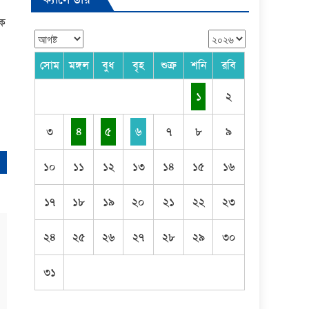
এক
সোম
মঙ্গল
বুধ
বৃহ
শুক্র
শনি
রবি
১
২
৩
৪
৫
৬
৭
৮
৯
১০
১১
১২
১৩
১৪
১৫
১৬
১৭
১৮
১৯
২০
২১
২২
২৩
২৪
২৫
২৬
২৭
২৮
২৯
৩০
৩১