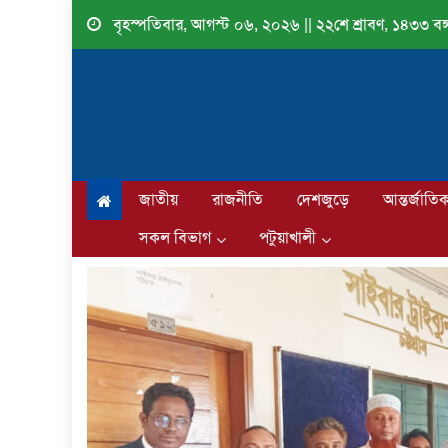
Skip
বৃহস্পতিবার, আগস্ট ০৬, ২০২৬ || ২২শে শ্রাবণ, ১৪৩৩ বঙ্গ
to
content
জাতীয়
রাজনীতি
দেশজুড়ে
আন্তর্জাতি
সকল বিভাগ
পটুয়াখালী