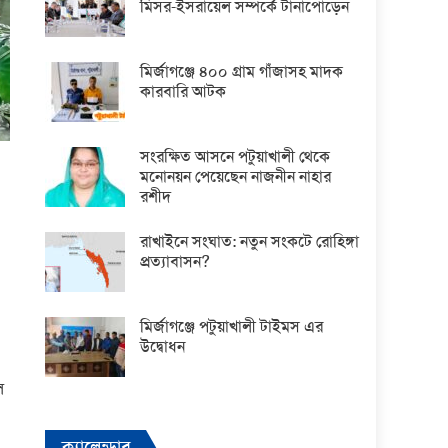
মিসর-ইসরায়েল সম্পর্কে টানাপোড়েন
মির্জাগঞ্জে ৪০০ গ্রাম গাঁজাসহ মাদক
কারবারি আটক
সংরক্ষিত আসনে পটুয়াখালী থেকে
মনোনয়ন পেয়েছেন নাজনীন নাহার
রশীদ
রাখাইনে সংঘাত: নতুন সংকটে রোহিঙ্গা
প্রত্যাবাসন?
মির্জাগঞ্জে পটুয়াখালী টাইমস এর
উদ্বোধন
ল
ক্যালেন্ডার