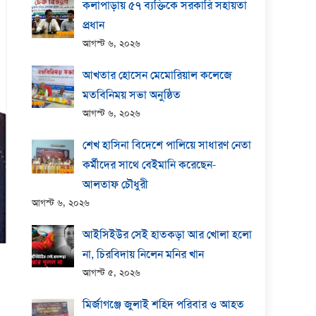
কলাপাড়ায় ​৫৭ ব্যক্তিকে সরকারি সহায়তা
প্রধান
আগস্ট ৬, ২০২৬
আখতার হোসেন মেমোরিয়াল কলেজে
মতবিনিময় সভা অনুষ্ঠিত
আগস্ট ৬, ২০২৬
শেখ হাসিনা বিদেশে পালিয়ে সাধারণ নেতা
কর্মীদের সাথে বেইমানি করেছেন-
আলতাফ চৌধুরী
আগস্ট ৬, ২০২৬
আইসিইউর সেই হাতকড়া আর খোলা হলো
না, চিরবিদায় নিলেন মনির খান
আগস্ট ৫, ২০২৬
মির্জাগঞ্জে জুলাই শহিদ পরিবার ও আহত