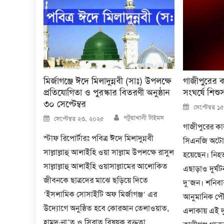
মির্জাগঞ্জে ঈদে মিলাদুন্নবী (সাঃ) উপলক্ষে
গাজীপুরের ক
প্রতিযোগিতা ও পুরস্কার বিতরণী অনুষ্ঠান
সংঘর্ষে শিশ
৩০ সেপ্টেম্বর
Posted
সেপ্টেম্বর 
on
Author
Posted
পটুয়াখালী টাইমস
সেপ্টেম্বর ২৩, ২০২৫
on
গাজীপুরের কাল
স্টাফ রিপোর্টারঃ পবিত্র ঈদে মিলাদুন্নবী
সিএনজি অটোর
সাল্লাল্লাহু আলাইহি ওয়া সাল্লাম উপলক্ষে রাসুল
হয়েছেন। নিহত
সাল্লাল্লাহু আলাইহি ওয়াসাল্লামের আলোকিত
এছাড়াও দুর্
জীবনকে ছাত্রদের মাঝে ছড়িয়ে দিতে
দু’জন। শনিবা
‘ইসলামিক সোসাইটি অফ মির্জাগঞ্জ‘ এর
আনুমানিক পৌ
উদ্যোগে অনুষ্ঠিত হবে কোরআন তেলাওয়াত,
এলাকায় এই দু
হামদ-না’ত ও সিরাত বিষয়ক বক্তৃতা