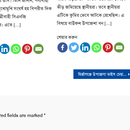
র ওসি। তিনি জানান, পণ্যবাহী
ভীড় জমিয়েছে স্থানীয়রা। তবে স্থানীয়রা
মুখোমুখি সংঘর্ষ হয় বিপরীত দিক
এটিকে কুমির ভেবে আটকে রেখেছিল। এ
্রীবাহী সিএনজি
বিষয়ে বাউফল উপজেলা বন […]
র। এতে […]
শেয়ার করুন
মির্জাগঞ্জে উপজেলা ভাইস চেয়ারম্যান প্রার্থী হচ্ছেন সাংবাদিক নুরুজ্জামান
red fields are marked
*