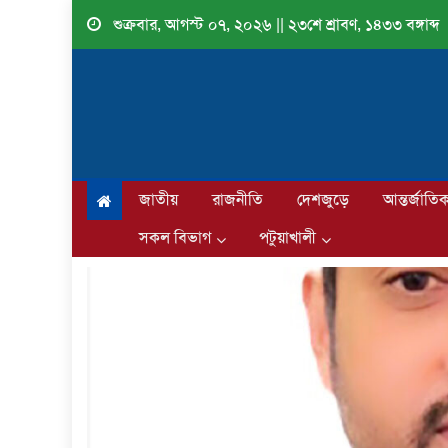
Skip
শুক্রবার, আগস্ট ০৭, ২০২৬ || ২৩শে শ্রাবণ, ১৪৩৩ বঙ্গাব্দ
to
content
জাতীয়
রাজনীতি
দেশজুড়ে
আন্তর্জাতি
সকল বিভাগ
পটুয়াখালী