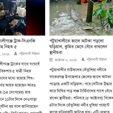
ালীগঞ্জে ট্রাক-সিএনজি
পটুয়াখালীতে জালে আটকা পড়লো
ুসহ নিহত ৫
ঘড়িয়াল, কুমির ভেবে বেঁধে রাখলেন
স্থানীয়রা
Author
পটুয়াখালী টাইমস
১৫, ২০২৪
Author
Posted
পটুয়াখালী টাইমস
অক্টোবর ৬, ২০২৪
on
ীগঞ্জে ট্রাকের সাথে সংঘর্ষে
পটুয়াখালীর বাউফলের তেঁতুলিয়া নদীতে
িকশার ৫ যাত্রী নিহত
বাকেরগঞ্জ উপজেলার জেলের জালে আটকা
দের মধ্যে রয়েছে শিশু।
পড়েছে একটি ঘড়িয়াল। পরে সেটিকে উদ্ধার
ঘটনায় আহত হয়েছেন আরও
করে দিঘির পাড় লঞ্চ টার্মিনালের পাশে বেঁধে
র (১৪ সেপেম্বের) রাত
রাখেন স্থানীয়রা। শনিবার (৫ অক্টোবর) বিকে
নে ১১টার দিকে দেওপাড়া
৪টার দিকে তেঁতুলিয়া নদীর ধুলিয়া পয়েন্টে
র্ঘটনা হয় বলে জানিয়েছেন
জালে ঘড়িয়ালটি আটকে যায়। এটি দেখতে