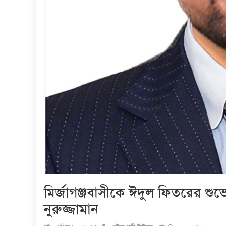
মির্জাগঞ্জবাসীকে ঈদুল ফিতরের শুভেচ
নুরুজ্জামান
Posted
Author