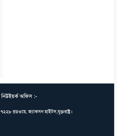
নিউইয়র্ক অফিস :-
৭২২৮ ব্রডওয়ে, জ্যাকসন হাইটস,যুক্তরাষ্ট্র।