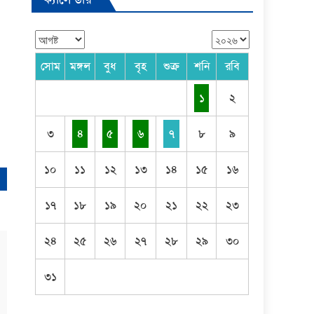
সোম
মঙ্গল
বুধ
বৃহ
শুক্র
শনি
রবি
১
২
৩
৪
৫
৬
৭
৮
৯
১০
১১
১২
১৩
১৪
১৫
১৬
১৭
১৮
১৯
২০
২১
২২
২৩
২৪
২৫
২৬
২৭
২৮
২৯
৩০
৩১