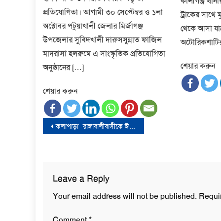
কালীগঞ্জ থানা
প্রতিযোগিতা। আগামী ৩০ সেপ্টেম্বর ও ১লা
ট্রাকের সাথে 
অক্টোবর পটুয়াখালী জেলার মির্জাগঞ্জ
থেকে আসা যাত
উপজেলার সুবিদখালী দারুসসুন্নাত ফাজিল
অটোরিকশাটি
মাদরাসা হলরুমে এ সাংস্কৃতিক প্রতিযোগিতা
শেয়ার করুন
অনুষ্ঠানের […]
শেয়ার করুন
Post
কলাপাড়া -রাঙ্গাবালীবাসীকে ঈদুল ফিতরের শুভেচ্ছা জানিয়েছেন প্রতিমন্ত্রী মহিববুর রহমান
navigation
Leave a Reply
Your email address will not be published.
Requi
Comment
*