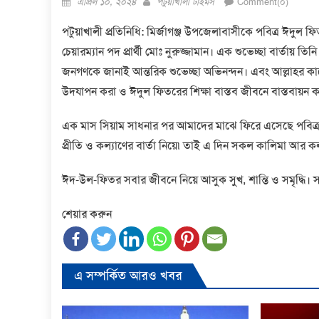
এপ্রিল ১০, ২০২৪
পটুয়াখালী টাইমস
Comment(০)
on
পটুয়াখালী প্রতিনিধি: মির্জাগঞ্জ উপজেলাবাসীকে পবিত্র ঈদুল ফ
চেয়ারম্যান পদ প্রার্থী মোঃ নুরুজ্জামান। এক শুভেচ্ছা বার্তায়
জনগণকে জানাই আন্তরিক শুভেচ্ছা অভিনন্দন। এবং আল্লাহর ক
উদযাপন করা ও ঈদুল ফিতরের শিক্ষা বাস্তব জীবনে বাস্তবায়
এক মাস সিয়াম সাধনার পর আমাদের মাঝে ফিরে এসেছে পবিত্
প্রীতি ও কল্যাণের বার্তা নিয়ে৷ তাই এ দিন সকল কালিমা আর কলু
ঈদ-উল-ফিতর সবার জীবনে নিয়ে আসুক সুখ, শান্তি ও সমৃদ্ধি। সমাজ
শেয়ার করুন
এ সম্পর্কিত আরও খবর