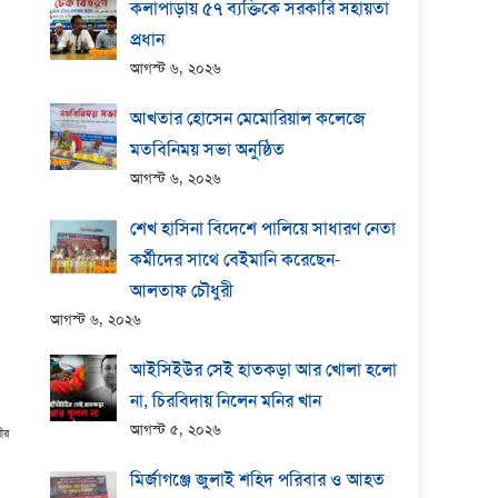
কলাপাড়ায় ​৫৭ ব্যক্তিকে সরকারি সহায়তা
প্রধান
আগস্ট ৬, ২০২৬
আখতার হোসেন মেমোরিয়াল কলেজে
মতবিনিময় সভা অনুষ্ঠিত
আগস্ট ৬, ২০২৬
শেখ হাসিনা বিদেশে পালিয়ে সাধারণ নেতা
কর্মীদের সাথে বেইমানি করেছেন-
আলতাফ চৌধুরী
আগস্ট ৬, ২০২৬
আইসিইউর সেই হাতকড়া আর খোলা হলো
না, চিরবিদায় নিলেন মনির খান
আগস্ট ৫, ২০২৬
নীর
মির্জাগঞ্জে জুলাই শহিদ পরিবার ও আহত