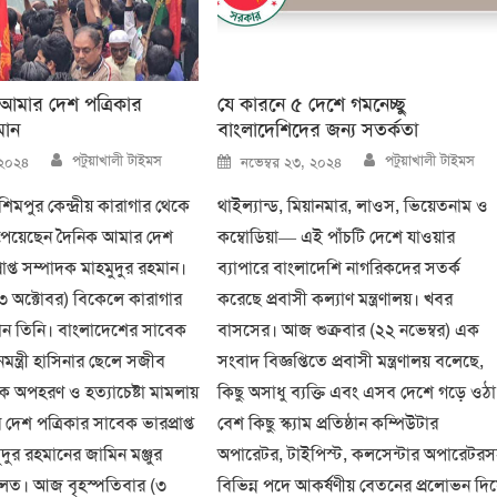
ত আমার দেশ পত্রিকার
যে কারনে ৫ দেশে গমনেচ্ছু
মান
বাংলাদেশিদের জন্য সতর্কতা
Author
Author
Posted
পটুয়াখালী টাইমস
পটুয়াখালী টাইমস
 ২০২৪
নভেম্বর ২৩, ২০২৪
on
িমপুর কেন্দ্রীয় কারাগার থেকে
থাইল্যান্ড, মিয়ানমার, লাওস, ভিয়েতনাম ও
ি পেয়েছেন দৈনিক আমার দেশ
কম্বোডিয়া— এই পাঁচটি দেশে যাওয়ার
রাপ্ত সম্পাদক মাহমুদুর রহমান।
ব্যাপারে বাংলাদেশি নাগরিকদের সতর্ক
(৩ অক্টোবর) বিকেলে কারাগার
করেছে প্রবাসী কল্যাণ মন্ত্রণালয়। খবর
পান তিনি। বাংলাদেশের সাবেক
বাসসের। আজ শুক্রবার (২২ নভেম্বর) এক
ধানমন্ত্রী হাসিনার ছেলে সজীব
সংবাদ বিজ্ঞপ্তিতে প্রবাসী মন্ত্রণালয় বলেছে,
 অপহরণ ও হত্যাচেষ্টা মামলায়
কিছু অসাধু ব্যক্তি এবং এসব দেশে গড়ে ওঠা
ার দেশ পত্রিকার সাবেক ভারপ্রাপ্ত
বেশ কিছু স্ক্যাম প্রতিষ্ঠান কম্পিউটার
দুর রহমানের জামিন মঞ্জুর
অপারেটর, টাইপিস্ট, কলসেন্টার অপারেটর
লত। আজ বৃহস্পতিবার (৩
বিভিন্ন পদে আকর্ষণীয় বেতনের প্রলোভন দি