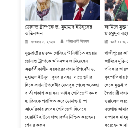
ডোনাল্ড ট্রাম্পকে ড. মুহাম্মদ ইউনুসের
জামিনে মুক্
অভিনন্দন
মাহমুদুর রহ
Author
Posted
Posted
পটুয়াখালী টাইমস
নভেম্বর ৬, ২০২৪
অক্টোবর ৩,
on
on
যুক্তরাষ্ট্রের ৪৭তম প্রেসিডেন্ট নির্বাচিত হওয়ায়
গাজীপুরের কাশ
ডোনাল্ড ট্রাম্পকে অভিনন্দন জানিয়েছেন
জামিনে মুক্ত
অন্তর্বর্তীকালীন সরকারের প্রধান উপদেষ্টা ড.
পত্রিকার ভারপ্
মুহাম্মদ ইউনূস। বুধবার সন্ধ্যা সাড়ে ৬টার
বৃহস্পতিবার 
দিকে প্রদান উপদেষ্টার ফেসবুক পেজে শুভেচ্ছা
থেকে মুক্তই 
বার্তা প্রকাশ করা হয়। ভাইস প্রেসিডেন্ট কমলা
স্বৈরাচারী প্র
হ্যারিসকে পরাজিত করে ডোনাল্ড ট্রাম্প
ওয়াজেদ জয়কে
আমেরিকার ৪৭তম প্রেসিডেন্ট হিসেবে
দণ্ডপ্রাপ্ত আম
হোয়াইট হাউসে প্রত্যাবর্তন নিশ্চিত করছেন।
সম্পাদক মাহমু
শেয়ার করুন
করেছেন আদা