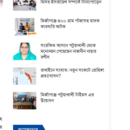
মিসর-ইসরায়েল সম্পর্কে টানাপোড়েন
মির্জাগঞ্জে ৪০০ গ্রাম গাঁজাসহ মাদক
কারবারি আটক
সংরক্ষিত আসনে পটুয়াখালী থেকে
মনোনয়ন পেয়েছেন নাজনীন নাহার
রশীদ
রাখাইনে সংঘাত: নতুন সংকটে রোহিঙ্গা
প্রত্যাবাসন?
মির্জাগঞ্জে পটুয়াখালী টাইমস এর
উদ্বোধন
সহ
য়ে
ক্যালেন্ডার