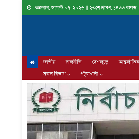
Skip
শুক্রবার, আগস্ট ০৭, ২০২৬ || ২৩শে শ্রাবণ, ১৪৩৩ বঙ্গাব্দ
to
content
জাতীয়
রাজনীতি
দেশজুড়ে
আন্তর্জাতি
সকল বিভাগ
পটুয়াখালী