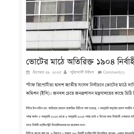
ভোটের মাঠে অতিরিক্ত ১৯০৪ নির্বাহী 
Posted
Author
ডিসেম্বর ২৯, ২০২৩
পটুয়াখালী টাইমস
Comment(০)
on
স্টাফ রিপোর্টারঃ দ্বাদশ জাতীয় সংসদ নির্বাচনে ভোটের মাঠে দায়ি
কমিশন (ইসি)। জনবল চেয়ে জনপ্রশাসন মন্ত্রণালয়ের কাছে চিঠি
ইসির উপ-সচিব মো: আতিয়ার রহমান স্বাক্ষরিত চিঠিতে বলা হয়েছে, ৭ জানুয়ারি অনুষ্ঠেয় দ্বাদশ জাতী
পর্যন্ত অর্থাৎ ৫ জানুয়ারি ২০২৪ থেকে ৯ জানুয়ারি ২০২৪ পর্যন্ত মোট ৫ দিনের জন্য নির্বাচনী এলাকার সা
সাথে নির্বাহী ম্যাজিস্ট্রেট নিয়োজিতকরণের প্রয়োজন হবে।
চিঠিতে আরো বলা হয়, ৮ বিভাগে ১ হাজার ১৬২ নির্বাহী ম্যাজিস্ট্রেট নিয়োজিত আছেন। এছাড়া আচরণবিধ