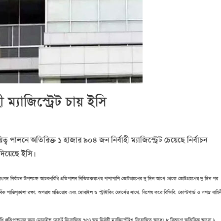
ম্যাজিস্ট্রেট চায় ইসি
ত্ব পালনে অতিরিক্ত ১ হাজার ৯০৪ জন নির্বাহী ম্যাজিস্ট্রেট চেয়েছে নির্বাচন
 দিয়েছে ইসি।
য় সংসদ নির্বাচন উপলক্ষে আচরণবিধি প্রতিপালন নিশ্চিতকরণের পাশাপাশি ভোটগ্রহণের দু’দিন আগে থেকে ভোটগ্রহণের দু’দিন পর
র্বিক শান্তিশৃঙ্খলা রক্ষা, অপরাধ প্রতিরোধ এবং মোবাইল ও স্ট্রাইকিং ফোর্সের সাথে, বিশেষ করে বিজিবি, কোস্টগার্ড ও সশস্ত্র বাহি
ি প্রতিপালনের জন্য মোবাইল কোর্টে নিয়োজিত ৭৫৪ জন নির্বাহী ম্যাজিস্ট্রেটও নিয়োজিত আছে। ৮ বিভাগে অতিরিক্ত আরো ১