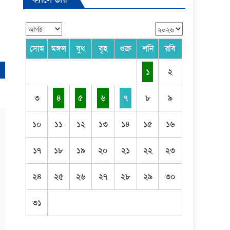
সোম
মঙ্গল
বুধ
বৃহ
শুক্র
শনি
রবি
১
২
৩
৪
৫
৬
৭
৮
৯
১০
১১
১২
১৩
১৪
১৫
১৬
১৭
১৮
১৯
২০
২১
২২
২৩
২৪
২৫
২৬
২৭
২৮
২৯
৩০
৩১