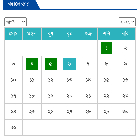
ক্যালেন্ডার
সোম
মঙ্গল
বুধ
বৃহ
শুক্র
শনি
রবি
১
২
৩
৪
৫
৬
৭
৮
৯
১০
১১
১২
১৩
১৪
১৫
১৬
১৭
১৮
১৯
২০
২১
২২
২৩
২৪
২৫
২৬
২৭
২৮
২৯
৩০
৩১