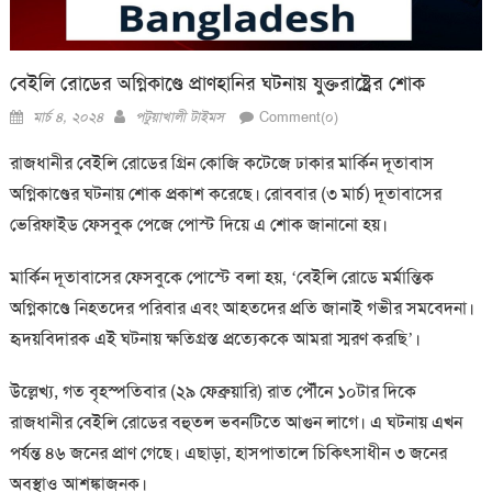
বেইলি রোডের অগ্নিকাণ্ডে প্রাণহানির ঘটনায় যুক্তরাষ্ট্রের শোক
Posted
Author
মার্চ ৪, ২০২৪
পটুয়াখালী টাইমস
Comment(০)
on
রাজধানীর বেইলি রোডের গ্রিন কোজি কটেজে ঢাকার মার্কিন দূতাবাস
অগ্নিকাণ্ডের ঘটনায় শোক প্রকাশ করেছে। রোববার (৩ মার্চ) দূতাবাসের
ভেরিফাইড ফেসবুক পেজে পোস্ট দিয়ে এ শোক জানানো হয়।
মার্কিন দূতাবাসের ফেসবুকে পোস্টে বলা হয়, ‘বেইলি রোডে মর্মান্তিক
অগ্নিকাণ্ডে নিহতদের পরিবার এবং আহতদের প্রতি জানাই গভীর সমবেদনা।
হৃদয়বিদারক এই ঘটনায় ক্ষতিগ্রস্ত প্রত্যেককে আমরা স্মরণ করছি’।
উল্লেখ্য, গত বৃহস্পতিবার (২৯ ফেব্রুয়ারি) রাত পৌঁনে ১০টার দিকে
রাজধানীর বেইলি রোডের বহুতল ভবনটিতে আগুন লাগে। এ ঘটনায় এখন
পর্যন্ত ৪৬ জনের প্রাণ গেছে। এছাড়া, হাসপাতালে চিকিৎসাধীন ৩ জনের
অবস্থাও আশঙ্কাজনক।