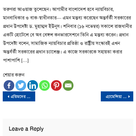
তরুণরা আওয়াজ তুলেছেন। আগামীর বাংলাদেশ হবে ন্যায়বিচার,
মানবাধিকার ও বাক-স্বাধীনতার— এমন মন্তব্য করেছেন অন্তর্বর্তী সরকারের
প্রধান উপদেষ্টা ড. মুহাম্মদ ইউনূস। শনিবার (১৬ নভেম্বর) সকালে রাজধানীর
একটি হোটেলে বে অব বেঙ্গল কনভারসেশনে তিনি এ মন্তব্য করেন। প্রধান
উপদেষ্টা বলেন, সামাজিক ন্যায়বিচার প্রতিষ্ঠা ও রাষ্ট্রীয় সংস্কারই এখন
অন্তর্বর্তী সরকারের প্রধান চ্যালেঞ্জ। এ কাজে সরকারকে সহায়তা করার
পাশাপাশি […]
শেয়ার করুন
Post
এতিমদের গ্রাম তৈরিতে প্রবাসীদের ৫০০ কিলোমিটার চ্যারিটি সাইক্লিং
এ্যামেন্সিয়া রোগে ভুগছেন ওবায়দুল কাদের- রিজভী
navigation
Leave a Reply