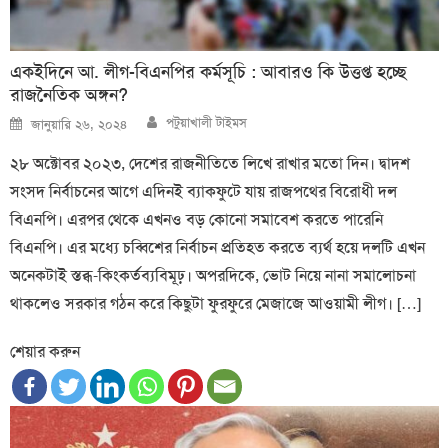
একইদিনে আ. লীগ-বিএনপির কর্মসূচি : আবারও কি উত্তপ্ত হচ্ছে
রাজনৈতিক অঙ্গন?
Author
Posted
পটুয়াখালী টাইমস
জানুয়ারি ২৬, ২০২৪
on
২৮ অক্টোবর ২০২৩, দেশের রাজনীতিতে লিখে রাখার মতো দিন। দ্বাদশ
সংসদ নির্বাচনের আগে এদিনই ব্যাকফুটে যায় রাজপথের বিরোধী দল
বিএনপি। এরপর থেকে এখনও বড় কোনো সমাবেশ করতে পারেনি
বিএনপি। এর মধ্যে চব্বিশের নির্বাচন প্রতিহত করতে ব্যর্থ হয়ে দলটি এখন
অনেকটাই স্তব্ধ-কিংকর্তব্যবিমূঢ়। অপরদিকে, ভোট নিয়ে নানা সমালোচনা
থাকলেও সরকার গঠন করে কিছুটা ফুরফুরে মেজাজে আওয়ামী লীগ। […]
শেয়ার করুন