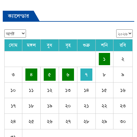
ক্যালেন্ডার
সোম
মঙ্গল
বুধ
বৃহ
শুক্র
শনি
রবি
১
২
৩
৪
৫
৬
৭
৮
৯
১০
১১
১২
১৩
১৪
১৫
১৬
১৭
১৮
১৯
২০
২১
২২
২৩
২৪
২৫
২৬
২৭
২৮
২৯
৩০
৩১