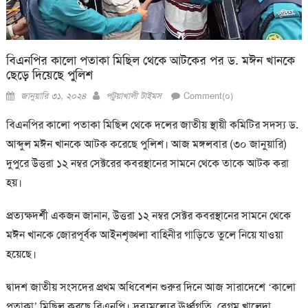
বিএনপির কালো পতাকা মিছিল থেকে আটকের পর ড. মঈন খানকে
ছেড়ে দিয়েছে পুলিশ
Posted
Author
জানুয়ারি ৩১, ২০২৪
পটুয়াখালী টাইমস
Comment(০)
on
বিএনপির কালো পতাকা মিছিল থেকে দলের জাতীয় স্থায়ী কমিটির সদস্য ড.
আব্দুল মঈন খানকে আটক করেছে পুলিশ। আজ মঙ্গলবার (৩০ জানুয়ারি)
দুপুরে উত্তরা ১২ নম্বর সেক্টরের কবরস্থানের সামনে থেকে তাকে আটক করা
হয়।
প্রত্যক্ষদর্শী একজন জানান, উত্তরা ১২ নম্বর সেক্টর কবরস্থানের সামনে থেকে
মঈন খানকে জোরপূর্বক আইনশৃঙ্খলা বাহিনীর গাড়িতে তুলে নিয়ে যাওয়া
হয়েছে।
দ্বাদশ জাতীয় সংসদের প্রথম অধিবেশন শুরুর দিনে আজ সারাদেশে ‘কালো
পতাকা’ মিছিল করছে বিএনপি। দ্রব্যমূল্যের ঊর্ধ্বগতি, বেগম খালেদা