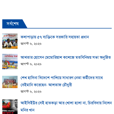
সর্বশেষ
কলাপাড়ায় ​৫৭ ব্যক্তিকে সরকারি সহায়তা প্রধান
আগস্ট ৬, ২০২৬
আখতার হোসেন মেমোরিয়াল কলেজে মতবিনিময় সভা অনুষ্ঠিত
আগস্ট ৬, ২০২৬
শেখ হাসিনা বিদেশে পালিয়ে সাধারণ নেতা কর্মীদের সাথে
বেইমানি করেছেন- আলতাফ চৌধুরী
আগস্ট ৬, ২০২৬
আইসিইউর সেই হাতকড়া আর খোলা হলো না, চিরবিদায় নিলেন
মনির খান