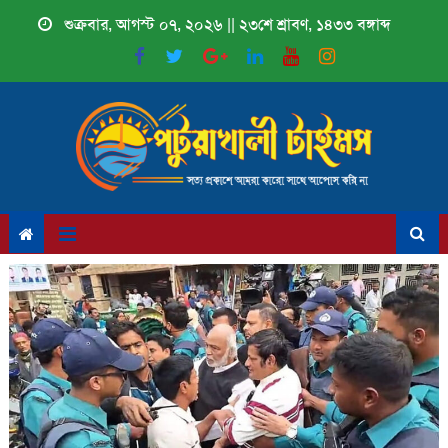
Skip
শুক্রবার, আগস্ট ০৭, ২০২৬ || ২৩শে শ্রাবণ, ১৪৩৩ বঙ্গাব্দ
to
content