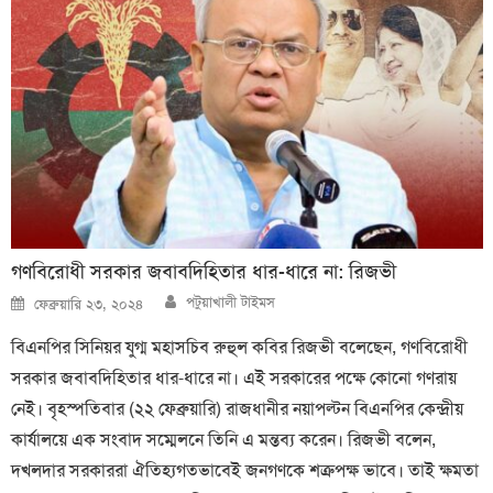
গণবিরোধী সরকার জবাবদিহিতার ধার-ধারে না: রিজভী
Author
Posted
পটুয়াখালী টাইমস
ফেব্রুয়ারি ২৩, ২০২৪
on
বিএনপির সিনিয়র যুগ্ম মহাসচিব রুহুল কবির রিজভী বলেছেন, গণবিরোধী
সরকার জবাবদিহিতার ধার-ধারে না। এই সরকারের পক্ষে কোনো গণরায়
নেই। বৃহস্পতিবার (২২ ফেব্রুয়ারি) রাজধানীর নয়াপল্টন বিএনপির কেন্দ্রীয়
কার্যালয়ে এক সংবাদ সম্মেলনে তিনি এ মন্তব্য করেন। রিজভী বলেন,
দখলদার সরকাররা ঐতিহ্যগতভাবেই জনগণকে শত্রুপক্ষ ভাবে। তাই ক্ষমতা