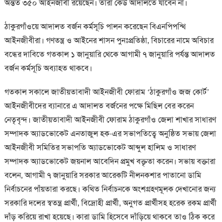
অন্তত ৩৫০ আইনজীবী রয়েছেন। তারা কেউ আদালতে যাবেন না।
ঠাকুরগাঁওয়ে আদালত বর্জন কর্মসূচি পালন করেছেন বিএনপিপন্থি
আইনজীবীরা। গণতন্ত্র ও আইনের শাসন পুনঃপ্রতিষ্ঠা, বিচারের নামে অবিচার
বন্ধের দাবিতে গতকাল ১ জানুয়ারি থেকে আগামী ৭ জানুয়ারি পর্যন্ত আদালত
বর্জন কর্মসূচি অব্যাহত থাকবে।
গতকাল সকালে জাতীয়তাবাদী আইনজীবী ফোরাম ‘ঠাকুরগাঁও জজ কোর্ট’
আইনজীবীদের ব্যানারে এ আদালত বর্জনের পক্ষে মিছিল বের করেন
নেতৃবৃন্দ। জাতীয়তাবাদী আইনজীবী ফোরাম ঠাকুরগাঁও জেলা শাখার সাধারণ
সম্পাদক অ্যাডভোকেট এনতাজুল হক-এর সভাপতিত্বে অনুষ্ঠিত সভায় জেলা
আইনজীবী সমিতির সভাপতি অ্যাডভোকেট আব্দুল হালিম ও সাধারণ
সম্পাদক অ্যাডভোকেট জয়নাল আবেদিন প্রমুখ বক্তৃতা করেন। সভায় বক্তারা
বলেন, আগামী ৭ জানুয়ারি সরকার আরেকটি নীলনকশার পাতানো ডামি
নির্বাচনের পাঁয়তারা করছে। কথিত নির্বাচনকে অংশগ্রহণমূলক দেখানোর জন্য
সরকারি দলের স্বতন্ত্র প্রার্থী, বিদ্রোহী প্রার্থী, অনুগত প্রার্থীসহ হরেক রকম প্রার্থী
দাঁড় করিয়ে রাখা হয়েছে। কারা ডামি হিসেবে দাঁড়িয়ে থাকবে তাও ঠিক করে