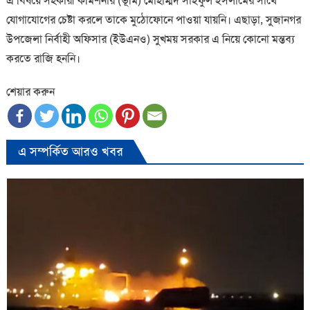
এ বিষয়ে সহকারী কমিশনার (ভূমি) মোহাম্মদ সাইফুল ইসলামের সাথে
যোগাযোগের চেষ্টা করলে তাকে মুঠোফোনে পাওয়া যায়নি। এছাড়া, সুজানগর
উপজেলা নির্বাহী অফিসার (ইউএনও) সুখময় সরকার এ নিয়ে কোনো মন্তব্য
করতে রাজি হননি।
শেয়ার করুন
এ সম্পর্কিত আরও খবর