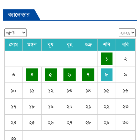
ক্যালেন্ডার
সোম
মঙ্গল
বুধ
বৃহ
শুক্র
শনি
রবি
১
২
৩
৪
৫
৬
৭
৮
৯
১০
১১
১২
১৩
১৪
১৫
১৬
১৭
১৮
১৯
২০
২১
২২
২৩
২৪
২৫
২৬
২৭
২৮
২৯
৩০
৩১