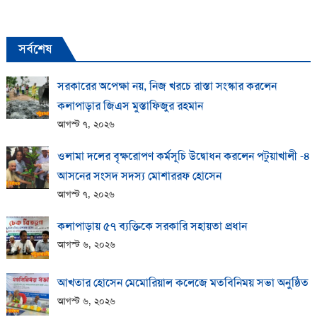
সর্বশেষ
সরকারের অপেক্ষা নয়, নিজ খরচে রাস্তা সংস্কার করলেন
কলাপাড়ার জিএস মুস্তাফিজুর রহমান
আগস্ট ৭, ২০২৬
ওলামা দলের বৃক্ষরোপণ কর্মসূচি উদ্বোধন করলেন পটুয়াখালী -৪
আসনের সংসদ সদস্য মোশাররফ হোসেন
আগস্ট ৭, ২০২৬
কলাপাড়ায় ​৫৭ ব্যক্তিকে সরকারি সহায়তা প্রধান
আগস্ট ৬, ২০২৬
আখতার হোসেন মেমোরিয়াল কলেজে মতবিনিময় সভা অনুষ্ঠিত
আগস্ট ৬, ২০২৬