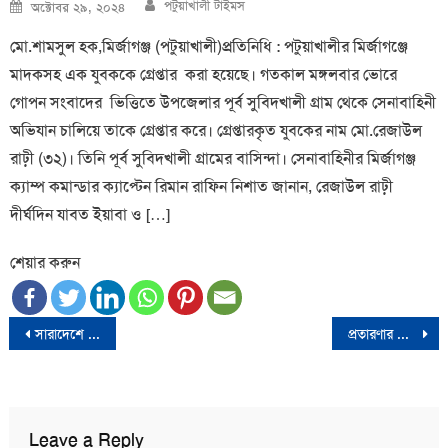
Author
Posted
পটুয়াখালী টাইমস
অক্টোবর ২৯, ২০২৪
on
মো.শামসুল হক,মির্জাগঞ্জ (পটুয়াখালী)প্রতিনিধি : পটুয়াখালীর মির্জাগঞ্জে
মাদকসহ এক যুবককে গ্রেপ্তার করা হয়েছে। গতকাল মঙ্গলবার ভোরে
গোপন সংবাদের ভিত্তিতে উপজেলার পূর্ব সুবিদখালী গ্রাম থেকে সেনাবাহিনী
অভিযান চালিয়ে তাকে গ্রেপ্তার করে। গ্রেপ্তারকৃত যুবকের নাম মো.রেজাউল
রাঢ়ী (৩২)। তিনি পূর্ব সুবিদখালী গ্রামের বাসিন্দা। সেনাবাহিনীর মির্জাগঞ্জ
ক্যাম্প কমান্ডার ক্যাপ্টেন রিমান রাফিন নিশাত জানান, রেজাউল রাঢ়ী
দীর্ঘদিন যাবত ইয়াবা ও […]
শেয়ার করুন
Post
সারাদেশে বিএনপির লিফলেট বিতরণ
প্রতারণার মামলায় ট্রাম্পকে ৩৫ কোটি ৪৯ লাখ ডলার জরিমানা
navigation
Leave a Reply