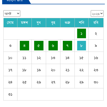
সোম
মঙ্গল
বুধ
বৃহ
শুক্র
শনি
রবি
১
২
৩
৪
৫
৬
৭
৮
৯
১০
১১
১২
১৩
১৪
১৫
১৬
১৭
১৮
১৯
২০
২১
২২
২৩
২৪
২৫
২৬
২৭
২৮
২৯
৩০
৩১