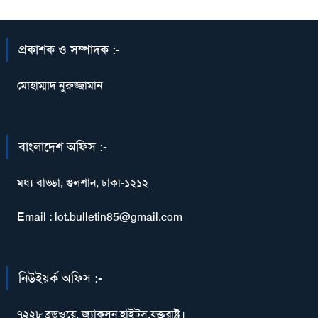
প্রকাশক ও সম্পাদক :-
মোহাম্মাদ নুরুজ্জামান
বাংলাদেশ অফিস :-
মধ্য বাড্ডা, গুলশান, ঢাকা-১২১২
Email : lot.bulletin85@gmail.com
নিউইয়র্ক অফিস :-
৭২২৮ ব্রডওয়ে, জ্যাকসন হাইটস,যুক্তরাষ্ট্র।