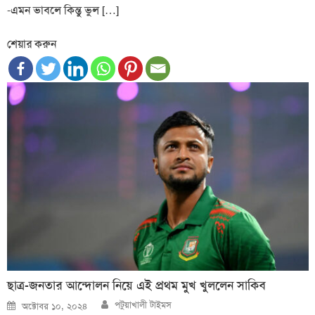
-এমন ভাবলে কিন্তু ভুল […]
শেয়ার করুন
ছাত্র-জনতার আন্দোলন নিয়ে এই প্রথম মুখ খুললেন সাকিব
Author
Posted
পটুয়াখালী টাইমস
অক্টোবর ১০, ২০২৪
on