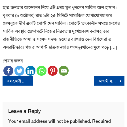
ছাত্র-জনতার আন্দোলন নিয়ে এই প্রথম মুখ খুললেন সাকিব আল হাসান।
বুধবার (৯ অক্টোবর) রাত ৯টা ২৫ মিনিটে সামাজিক যোগাযোগমাধ্যম
ফেসবুকে দীর্ঘ একটি পোস্ট দেন সাকিব। পোস্টে তৎকালীন সময়ে দেশের
সার্বিক অবস্থার প্রেক্ষাপটে নিজের নিরবতায় দুঃখপ্রকাশ করাসহ তার
রাজনীতিতে আসা ও সংসদ সদস্য হওয়ার ব্যাখ্যাও দেন বিশ্বসেরা এ
অলরাউন্ডার। গত ৫ আগস্ট ছাত্র-জনতার গণঅভ্যুত্থানের মুখে পড়ে […]
শেয়ার করুন
Post
সহকারী শিক্ষক নিয়োগে প্রথম ধাপের চূড়ান্ত ফল প্রকাশ
আগামী সপ্তাহেই গাজায় যুদ্ধবিরতি আসবে- বাইডেন
navigation
Leave a Reply
Your email address will not be published.
Required