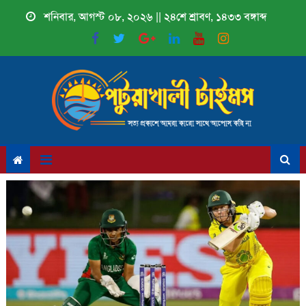
Skip
শনিবার, আগস্ট ০৮, ২০২৬ || ২৪শে শ্রাবণ, ১৪৩৩ বঙ্গাব্দ
to
content