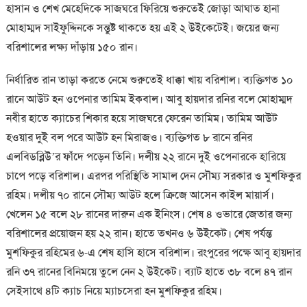
হাসান ও শেখ মেহেদিকে সাজঘরে ফিরিয়ে শুরুতেই জোড়া আঘাত হানা
মোহাম্মদ সাইফুদ্দিনকে সন্তুষ্ট থাকতে হয় এই ২ উইকেটেই। জয়ের জন্য
বরিশালের লক্ষ্য দাঁড়ায় ১৫০ রান।
নির্ধারিত রান তাড়া করতে নেমে শুরুতেই ধাক্কা খায় বরিশাল। ব্যক্তিগত ১০
রানে আউট হন ওপেনার তামিম ইকবাল। আবু হায়দার রনির বলে মোহাম্মদ
নবীর হাতে ক্যাচের শিকার হয়ে সাজঘরে ফেরেন তামিম। তামিম আউট
হওয়ার দুই বল পরে আউট হন মিরাজও। ব্যক্তিগত ৮ রানে রনির
এলবিডব্লিউ’র ফাঁদে পড়েন তিনি। দলীয় ২২ রানে দুই ওপেনারকে হারিয়ে
চাপে পড়ে বরিশাল। এরপর পরিস্থিতি সামাল দেন সৌম্য সরকার ও মুশফিকুর
রহিম। দলীয় ৭০ রানে সৌম্য আউট হলে ক্রিজে আসেন কাইল মায়ার্স।
খেলেন ১৫ বলে ২৮ রানের দারুন এক ইনিংস। শেষ ৪ ওভারে জেতার জন্য
বরিশালের প্রয়োজন হয় ২২ রান। হাতে তখনও ৬ উইকেট। শেষ পর্যন্ত
মুশফিকুর রহিমের ৬-এ শেষ হাসি হাসে বরিশাল। রংপুরের পক্ষে আবু হায়দার
রনি ৩৭ রানের বিনিময়ে তুলে নেন ২ উইকেট। ব্যাট হাতে ৩৮ বলে ৪৭ রান
সেইসাথে ৪টি ক্যাচ নিয়ে ম্যাচসেরা হন মুশফিকুর রহিম।