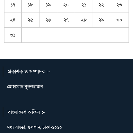
১৭
১৮
১৯
২০
২১
২২
২৩
২৪
২৫
২৬
২৭
২৮
২৯
৩০
৩১
প্রকাশক ও সম্পাদক :-
মোহাম্মাদ নুরুজ্জামান
বাংলাদেশ অফিস :-
মধ্য বাড্ডা, গুলশান, ঢাকা-১২১২