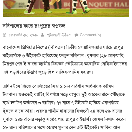
বরিশালের কাছে রংপুরের স্বপ্নভঙ্গ
Posted
Author
ফেব্রুয়ারি ২৮, ২০২৪
পটুয়াখালী টাইমস
Comment(০)
on
বাংলাদেশ প্রিমিয়ার লিগের (বিপিএল) দ্বিতীয় কোয়ালিফায়ার ম্যাচে রংপুর
রাইডার্সকে ৬ উইকেটে হারিয়েছে ফরচুন বরিশাল। বুধবার (২৮ ফেব্রুয়ারি)
মিরপুর শের-ই-বাংলা জাতীয় ক্রিকেট স্টেডিয়ামে অঘোষিত সেমিফাইনালের
এই লড়াইয়ের উত্তাপ জুড়ে ছিল সাকিব-তামিম মহারণ।
এদিন টসে জিতে বোলিংয়ের সিদ্ধান্ত নেন বরিশাল অধিনায়ক তামিম
ইকবাল। শুরুতেই ব্যাটিং বিপর্যয়ে পড়ে রংপুর। দুই অংকের রানে পৌঁছাতে
ব্যর্থ হন টপ অর্ডারের ৩ ব্যাটার। ৭৭ রানে ৭ উইকেট হারিয়ে একপর্যায়ে
ধুঁকতে থাকে তারা। এরপর শামীম হাসানের বিধ্বংসী ২৪ বলে ৫৯ রানের
সুবাদে ১৪৯ রানের লড়াকু সংগ্রহ পায় রংপুর রাইডার্স। জেমস নিশাম করেন
২৮ রান। বরিশালের পক্ষে জেমস ফুলার নেন ৩টি উইকেট। সাকিব আল