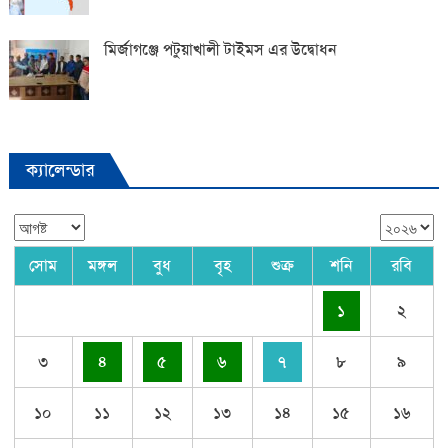
মির্জাগঞ্জে পটুয়াখালী টাইমস এর উদ্বোধন
ক্যালেন্ডার
সোম
মঙ্গল
বুধ
বৃহ
শুক্র
শনি
রবি
১
২
৩
৪
৫
৬
৭
৮
৯
১০
১১
১২
১৩
১৪
১৫
১৬