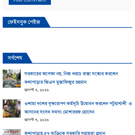
ফেইসবুক পেইজ
সর্বশেষ
সরকারের অপেক্ষা নয়, নিজ খরচে রাস্তা সংস্কার করলেন
কলাপাড়ার জিএস মুস্তাফিজুর রহমান
আগস্ট ৭, ২০২৬
ওলামা দলের বৃক্ষরোপণ কর্মসূচি উদ্বোধন করলেন পটুয়াখালী -৪
আসনের সংসদ সদস্য মোশাররফ হোসেন
আগস্ট ৭, ২০২৬
কলাপাড়ায় ​৫৭ ব্যক্তিকে সরকারি সহায়তা প্রধান