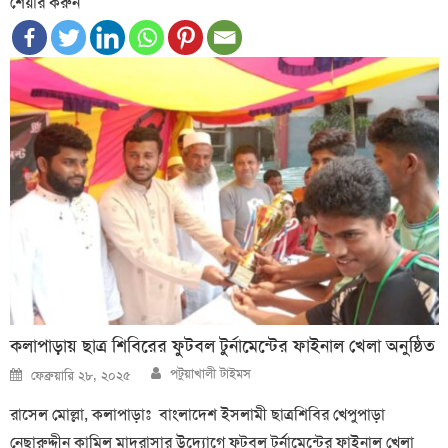
শেয়ার করুন
কলাপাড়ায় ছাত্র শিবিরের ফুটবল টুর্নামেন্টের ফাইনাল খেলা অনুষ্ঠিত
Author
Posted
পটুয়াখালী টাইমস
ফেব্রুয়ারি ২৮, ২০২৫
on
রাসেল মোল্লা, কলাপাড়াঃ বাংলাদেশ ইসলামী ছাত্রশিবির খেপুপাড়া
নেছারুদ্দীন কামিল মাদরাসার উদ্যোগে ফুটবল টুর্নামেন্টের ফাইনাল খেলা