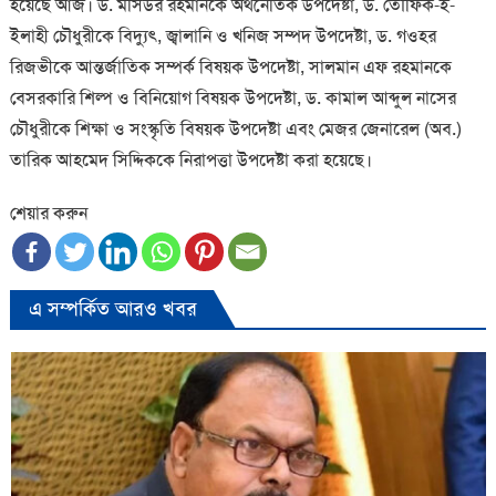
হয়েছে আজ। ড. মসিউর রহমানকে অর্থনৈতিক উপদেষ্টা, ড. তৌফিক-ই-
ইলাহী চৌধুরীকে বিদ্যুৎ, জ্বালানি ও খনিজ সম্পদ উপদেষ্টা, ড. গওহর
রিজভীকে আন্তর্জাতিক সম্পর্ক বিষয়ক উপদেষ্টা, সালমান এফ রহমানকে
বেসরকারি শিল্প ও বিনিয়োগ বিষয়ক উপদেষ্টা, ড. কামাল আব্দুল নাসের
চৌধুরীকে শিক্ষা ও সংস্কৃতি বিষয়ক উপদেষ্টা এবং মেজর জেনারেল (অব.)
তারিক আহমেদ সিদ্দিককে নিরাপত্তা উপদেষ্টা করা হয়েছে।
শেয়ার করুন
এ সম্পর্কিত আরও খবর