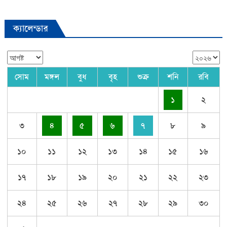
ক্যালেন্ডার
সোম
মঙ্গল
বুধ
বৃহ
শুক্র
শনি
রবি
১
২
৩
৪
৫
৬
৭
৮
৯
১০
১১
১২
১৩
১৪
১৫
১৬
১৭
১৮
১৯
২০
২১
২২
২৩
২৪
২৫
২৬
২৭
২৮
২৯
৩০