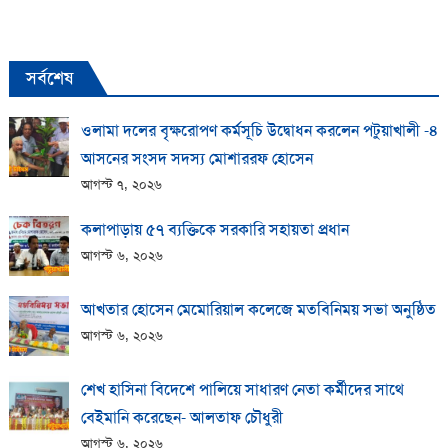
সর্বশেষ
ওলামা দলের বৃক্ষরোপণ কর্মসূচি উদ্বোধন করলেন পটুয়াখালী -৪
আসনের সংসদ সদস্য মোশাররফ হোসেন
আগস্ট ৭, ২০২৬
কলাপাড়ায় ​৫৭ ব্যক্তিকে সরকারি সহায়তা প্রধান
আগস্ট ৬, ২০২৬
আখতার হোসেন মেমোরিয়াল কলেজে মতবিনিময় সভা অনুষ্ঠিত
আগস্ট ৬, ২০২৬
শেখ হাসিনা বিদেশে পালিয়ে সাধারণ নেতা কর্মীদের সাথে
বেইমানি করেছেন- আলতাফ চৌধুরী
আগস্ট ৬, ২০২৬