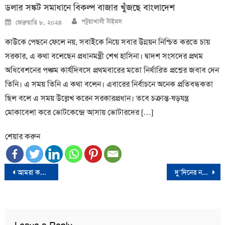
ডলার সঙ্কট সমাধানে বিকল্প বাজার খুঁজছে বাংলাদেশ
Author
Posted
পটুয়াখালী টাইমস
ফেব্রুয়ারি ৮, ২০২৪
on
কাউকে পেছনে ফেলে নয়, সবাইকে নিয়ে সবার উন্নয়ন নিশ্চিত করতে চায়
সরকার, এ কথা বলেছেন প্রধানমন্ত্রী শেখ হাসিনা। দ্বাদশ সংসদের প্রথম
অধিবেশনের পঞ্চম কার্যদিবসে প্রথমবারের মতো নির্ধারিত প্রশ্নের জবাব দেন
তিনি। এ সময় তিনি এ কথা বলেন। এবারের নির্বাচনে অনেক প্রতিবন্ধকতা
ছিল বলে এ সময় উল্লেখ করেন সরকারপ্রধান। তবে চক্রান্ত-ষড়যন্ত্র
মোকাবেলা করে ভোটকেন্দ্রে আসায় ভোটারদের […]
শেয়ার করুন
Post
আমরা কলাপাড়াবাসীর সভাপতি নজরুল , সম্পাদক সাকিব
দু’দিনের নতুন কর্মসূচির ঘোষণা বিএনপির
navigation