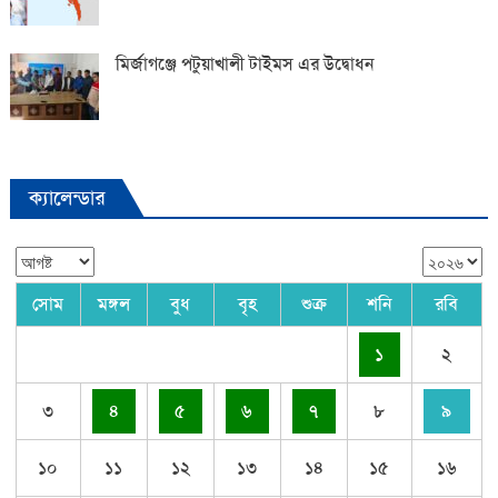
মির্জাগঞ্জে পটুয়াখালী টাইমস এর উদ্বোধন
ক্যালেন্ডার
সোম
মঙ্গল
বুধ
বৃহ
শুক্র
শনি
রবি
১
২
৩
৪
৫
৬
৭
৮
৯
১০
১১
১২
১৩
১৪
১৫
১৬