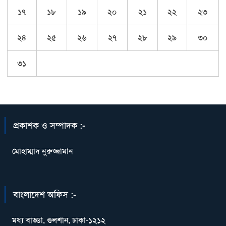
১৭
১৮
১৯
২০
২১
২২
২৩
২৪
২৫
২৬
২৭
২৮
২৯
৩০
৩১
প্রকাশক ও সম্পাদক :-
মোহাম্মাদ নুরুজ্জামান
বাংলাদেশ অফিস :-
মধ্য বাড্ডা, গুলশান, ঢাকা-১২১২