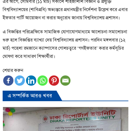
এর আগে, সোমবার (১১ মার্চ) সকালে শাহজালাল বিজ্ঞান ও প্রযুক্তি
বিশ্ববিদ্যালয়ের (শাবিপ্রবি) অভ্যন্তরে প্রধানমন্ত্রীর নির্দেশনা উল্লেখ করে এবার
ইফতার পার্টি আয়োজন না করার অনুরোধ জানায় বিশ্ববিদ্যালয় প্রশাসন।
এ বিজ্ঞপ্তির পরিপ্রেক্ষিতে সামাজিক যোগাযোগমাধ্যমে আলোচনা-সমালোচনা
শুরু হলে বিজ্ঞপ্তির ব্যাখ্যা দেয় বিশ্ববিদ্যালয় প্রশাসন। পরদিন মঙ্গলবার (১২
মার্চ) পহেলা রমজানে ক্যাম্পাসের গোলচত্বরে ‘গণইফতার’ করার কর্মসূচির
ঘোষণা করে সাধারণ শিক্ষার্থীরা।
শেয়ার করুন
এ সম্পর্কিত আরও খবর