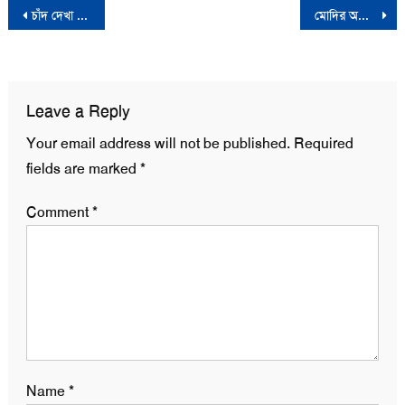
Post
চাঁদ দেখা গেছে সৌদি আরবে, রোজা শুরু সোমবার
মোদির অরুণাচল সফর নিয়ে ভারত-চীন বাকযুদ্ধ
navigation
Leave a Reply
Your email address will not be published.
Required
fields are marked
*
Comment
*
Name
*