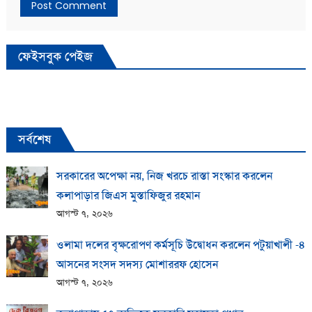
ফেইসবুক পেইজ
সর্বশেষ
সরকারের অপেক্ষা নয়, নিজ খরচে রাস্তা সংস্কার করলেন
কলাপাড়ার জিএস মুস্তাফিজুর রহমান
আগস্ট ৭, ২০২৬
ওলামা দলের বৃক্ষরোপণ কর্মসূচি উদ্বোধন করলেন পটুয়াখালী -৪
আসনের সংসদ সদস্য মোশাররফ হোসেন
আগস্ট ৭, ২০২৬