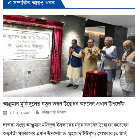
এ সম্পর্কিত আরও খবর
আঞ্জুমান মুফিদুলের নতুন ভবন উদ্বোধন করলেন প্রধান উপদেষ্টা
Author
Posted
পটুয়াখালী টাইমস
মার্চ ৪, ২০২৫
on
দাতব্য সংস্থা আঞ্জুমান মফিদুল ইসলামের নতুন ভবনের উদ্বোধন করেছেন
অন্তর্বর্তী সরকারের প্রধান উপদেষ্টা ড. মুহাম্মদ ইউনূস। সোমবার (৩ মার্চ)