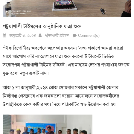
পটুয়াখালী টাইমসের আনুষ্ঠানিক যাত্রা শুরু
Posted
Author
জানুয়ারি ৩, ২০২৪
পটুয়াখালী টাইমস
Comment(০)
on
স্টাফ রিপোর্টারঃ অবশেষে অপেক্ষার অবসন।’সত্য প্রকাশে আমরা কারো
সাথে আপোস করি না’স্লোগানে যাত্রা শুরু করলো ইন্টারনেট ভিত্তিক
সংবাদপত্র পটুয়াখালী টাইমস ডটনেট। এর মাধ্যমে দেশের গণমাধ্যম জগতে
যুক্ত হলো নতুন একটি নাম।
আজ ১ লা জানুয়ারী,২০২৪ রোজ সোমবার সকালে পটুয়াখালী জেলার
মির্জাগঞ্জ প্রেসক্লাবে এক জমকালো ঘরোয়া আয়োজনে সংবাদকর্মীদের
উপস্থিতিতে কেক কাটার মধ্য দিয়ে পত্রিকাটির শুভ উদ্বোধন করা হয়।