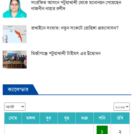
সংরক্ষিত আসনে পটুয়াখালী থেকে মনোনয়ন পেয়েছেন
নাজনীন নাহার রশীদ
রাখাইনে সংঘাত: নতুন সংকটে রোহিঙ্গা প্রত্যাবাসন?
মির্জাগঞ্জে পটুয়াখালী টাইমস এর উদ্বোধন
ক্যালেন্ডার
সোম
মঙ্গল
বুধ
বৃহ
শুক্র
শনি
রবি
১
২