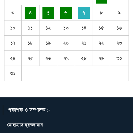
৩
৪
৫
৬
৭
৮
৯
১০
১১
১২
১৩
১৪
১৫
১৬
১৭
১৮
১৯
২০
২১
২২
২৩
২৪
২৫
২৬
২৭
২৮
২৯
৩০
৩১
প্রকাশক ও সম্পাদক :-
মোহাম্মাদ নুরুজ্জামান